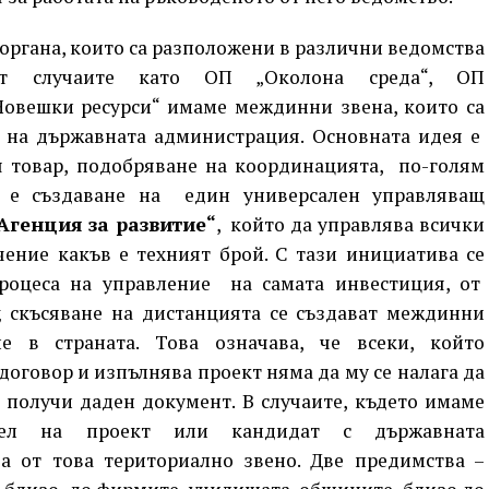
ргана, които са разположени в различни ведомства
т случаите като ОП „Околона среда“, ОП
Човешки ресурси“ имаме междинни звена, които са
 на държавната администрация. Основната идея е
 товар, подобряване на координацията, по-голям
а е създаване на един универсален управляващ
Агенция за развитие“
, който да управлява всички
ение какъв е техният брой. С тази инициатива се
оцеса на управление на самата инвестиция, от
 скъсяване на дистанцията се създават междинни
е в страната. Това означава, че всеки, който
договор и изпълнява проект няма да му се налага да
а получи даден документ. В случаите, където имаме
тел на проект или кандидат с държавната
а от това териториално звено. Две предимства –