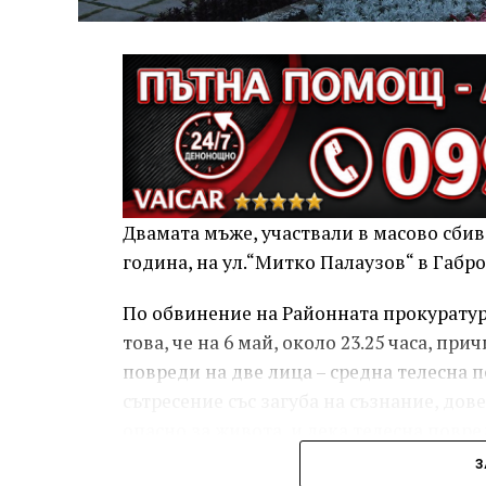
Двамата мъже, участвали в масово сбива
година, на ул.“Митко Палаузов“ в Габр
По обвинение на Районната прокуратура
това, че на 6 май, около 23.25 часа, п
повреди на две лица – средна телесна п
сътресение със загуба на съзнание, дов
опасно за живота, и лека телесна повред
пръст на дясната ръка, довела до разст
З