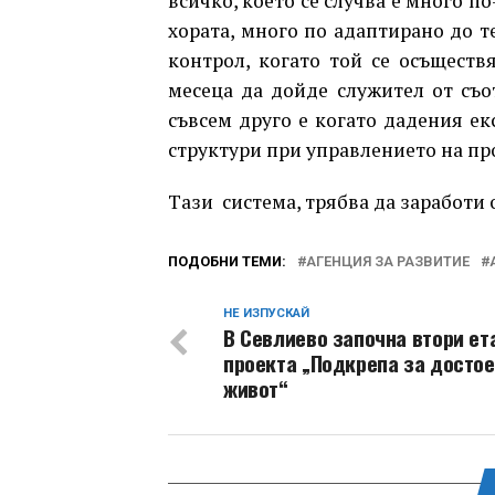
всичко, което се случва е много 
хората, много по адаптирано до т
контрол, когато той се осъществ
месеца да дойде служител от съо
съвсем друго е когато дадения ек
структури при управлението на п
Тaзи система, трябва да заработи
ПОДОБНИ ТЕМИ:
АГЕНЦИЯ ЗА РАЗВИТИЕ
НЕ ИЗПУСКАЙ
В Севлиево започна втори ет
проекта „Подкрепа за досто
живот“