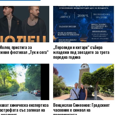
Молец пристига за
„Персеиди и китари“ събира
жкия фестивал „Тук и сега“
младежи под звездите за трета
поредна година
чават химическа експертиза
Венцислав Симеонов: Градският
астрофата със загинал на
часовник е символ на
 моторист
просперитета