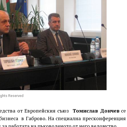
ights Reserved
едства от Европейския съюз
Томислав Дончев
се
 бизнеса в Габрово. На специална пресконференция
 за работата на ръководеното от него ведомство.