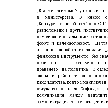
„В момента имаме 7 управляващи о
и министерства. В някои о
„Конкурентоспособност“ или ОП“
разположени в други институции
намаляване на административния
фокус и целенасоченост. Целт
орган,носещ работното заглавие
„
финансови инструменти без знач
прави опит за разделяне на пр
правенето на политика. С оглед
звена в районите за планиран
кандидатства, който има сключен 
пътува всеки път до
София
, за д
комуникация между изпълни
администрация то се осъществяв