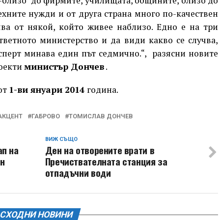
по-близо до фирмите, училищата, общините, близо до
ехните нужди и от друга страна много по-качествен
ява от някой, който живее наблизо. Едно е на три
тветното министерство и да види какво се случва,
сперт минава един път седмично.“, разясни новите
роекти
министър Дончев
.
 от
1-ви януари 2014
година.
АКЦЕНТ
ГАБРОВО
ТОМИСЛАВ ДОНЧЕВ
ВИЖ СЪЩО
ап на
Ден на отворените врати в
ен
Пречиствателната станция за
отпадъчни води
СХОДНИ НОВИНИ