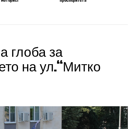
а глоба за
то на ул.“Митко