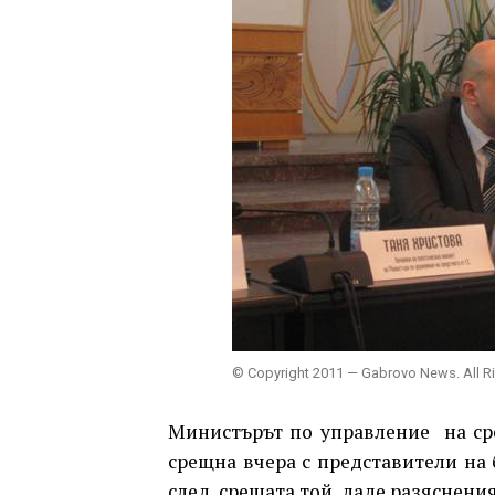
© Copyright 2011 — Gabrovo News. All R
Министърът по управление на ср
срещна вчера с представители на
след срещата той даде разяснения