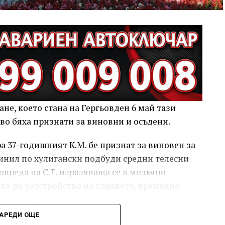
не, което стана на Гергьовден 6 май тази
ово бяха признати за виновни и осъдени.
 37-годишният К.М. бе признат за виновен за
ричинил по хулигански подбуди средни телесни
овреда на С.Г. изразяваща се в мозъчно
ело до разстройство на здравето, временно
а на Х.С., която бе с порезна рана на петия
ройство на здравето, неопасно за живота.
АРЕДИ ОЩЕ