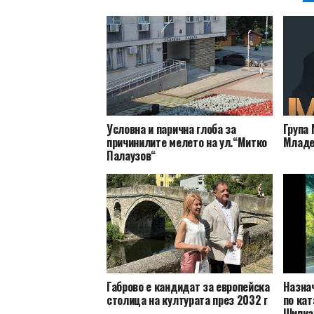
Условна и парична глоба за
Група 
причинилите мелето на ул.“Митко
Младе
Палаузов“
Габрово е кандидат за европейска
Назна
столица на културата през 2032 г
по кат
Шипка