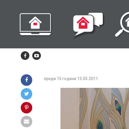
ще координир
управлението
европарите от
2014 година
преди 15 години
15.03.2011