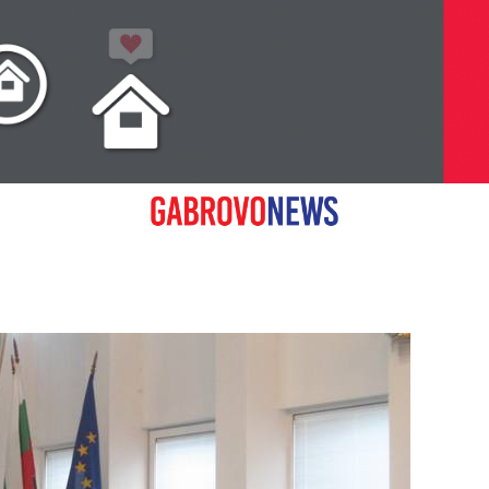
ат
 на