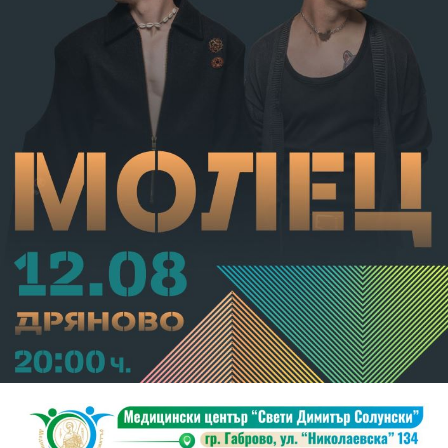
С постановление на Районна прокуратура-Габрово
В.А. е бил задържан за срок до 72 часа, а с
определение на Районен съд-Габрово спрямо него е
взета мярка за неотклонение „домашен арест“.
Съдебният акт е окончателен.