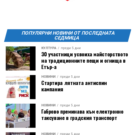
Фестивалът се организира по случай
Международния ден на младежта, който се
отбеляава редовно в Дряново от дълги години.
ПОПУЛЯРНИ НОВИНИ ОТ ПОСЛЕДНАТА
СЕДМИЦА
КУЛТУРА
преди 5 дни
30 участници усвоиха майсторството
на традиционните пещи и огнища в
Етър-а
НОВИНИ
преди 5 дни
Стартира лятната антиспин
кампания
НОВИНИ
преди 5 дни
Габрово преминава към електронно
таксуване в градския транспорт
НОВИНИ
преди 5 дни