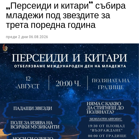
„Персеиди и китари“ събира
Всички събития ще се проведат в парк „Максим
младежи под звездите за
Райкович“, срещу часовниковата кула, с вход
трета поредна година
свободен. Програмата ще започне на 12 август с
концерт на група Молец и талантливите млади
преди 2 дни
06.08.2026
изпълнители GoGo, Toria, ZoV & Vakavliev.