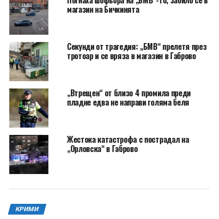
магазин на Бичкинята
Секунди от трагедия: „БМВ“ прелетя през
тротоар и се вряза в магазин в Габрово
„Втрещен“ от близо 4 промила преди
пладне едва не направи голяма беля
Жестока катастрофа с пострадал на
„Орловска“ в Габрово
КРИМИ