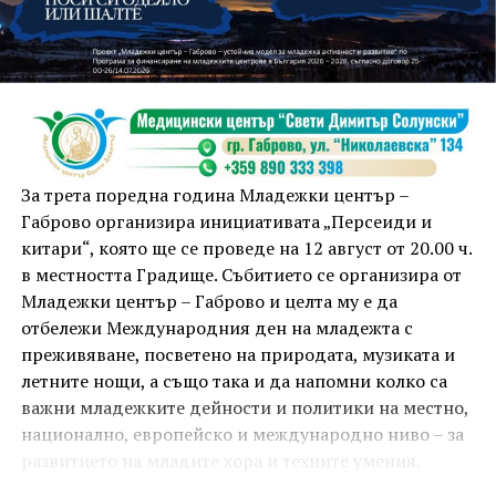
На 13 август организаторите са предвидили
занимания и за здрав дух, и за здраво тяло.
Инструкторката по пилатес и йога Йоанна Петрова
от FitLab ще се погрижи за добрия тонус с групова
тренировка от 19.00 ч., а след това ще има мозъчна
атака с куиз вечер за обща култура. Вечерта ще
приключи с прожекция на новия български
комедиен филм „Брънч за начинаещи“ – в парка,
За трета поредна година Младежки център –
под звездното дряновско небе.
Габрово организира инициативата „Персеиди и
китари“, която ще се проведе на 12 август от 20.00 ч.
в местността Градище. Събитието се организира от
Младежки център – Габрово и целта му е да
отбележи Международния ден на младежта с
преживяване, посветено на природата, музиката и
летните нощи, а също така и да напомни колко са
важни младежките дейности и политики на местно,
национално, европейско и международно ниво – за
развитието на младите хора и техните умения.