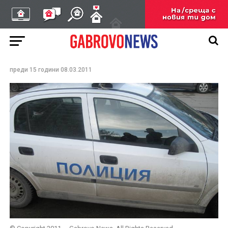
Подпийнал севлиевец
се заби в товарен
автомобил
преди 15 години
08.03.2011