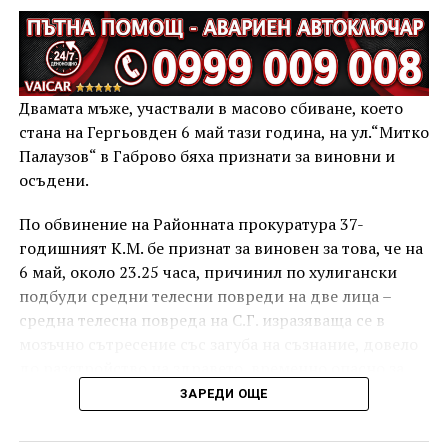
Двамата мъже, участвали в масово сбиване, което
стана на Гергьовден 6 май тази година, на ул.“Митко
Палаузов“ в Габрово бяха признати за виновни и
осъдени.
По обвинение на Районната прокуратура 37-
годишният К.М. бе признат за виновен за това, че на
6 май, около 23.25 часа, причинил по хулигански
подбуди средни телесни повреди на две лица –
средна телесна повреда на С.Г. изразяваща се в
мозъчно сътресение със загуба на съзнание, довело
до разстройство на здравето, временно опасно за
живота, и лека телесна повреда на Х.С., която бе с
ЗАРЕДИ ОЩЕ
порезна рана на петия пръст на дясната ръка,
довела до разстройство на здравето, неопасно за