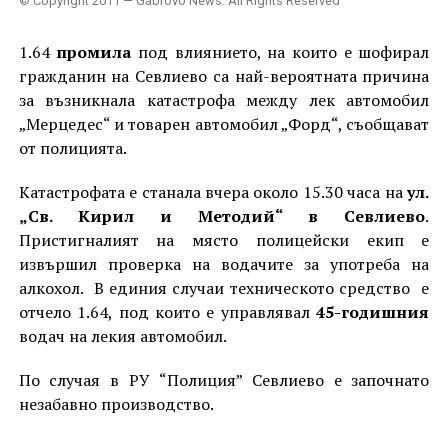
© Copyright 2011 — Gabrovo News. All Rights Reserved
1.64
промила
под влиянието, на които е шофирал
гражданин на Севлиево са най-вероятната причина
за възникнала катастрофа между лек автомобил
„Мерцедес“ и товарен автомобил „Форд“, съобщават
от полицията.
Катастрофата е станала вчера около 15.30 часа на
ул.
„Св. Кирил и Методий“ в Севлиево
.
Пристигналият на място полицейски екип е
извършил проверка на водачите за употреба на
алкохол. В единия случаи техническото средство
е
отчело 1.64, под които е управлявал
45-годишния
водач на лекия автомобил.
По случая в РУ “Полиция” Севлиево е започнато
незабавно производство.