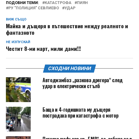
ПОДОБНИ ТЕМИ:
КАТАСТРОФА
ПИЯН
РУ "ПОЛИЦИЯ" СЕВЛИЕВО
УДАР
ВИЖ СЪЩО
Майка и дъщеря в пътешествие между реалното и
фантазното
НЕ ИЗПУСКАЙ
Честит 8-ми март, мили дами!!!
СХОДНИ НОВИНИ
Автоджамбаз „разкова дрегера“ след
удар в електрически стълб
Баща и 4-годишната му дъщеря
пострадаха при катастрофа с мотор
Погнаха шофьора на „БМВ“-то, забило се в