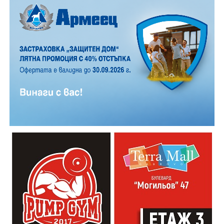
12 АВГУСТ (сряда)
19:00ч. „Книга за книга“ – донеси книга, вземи си
друга, обсъди заглавия и автори с други читатели
20:00ч. Концерт на група МОЛЕЦ, GoGo,
Zov&Vakavliev, Toria
21:30ч. Коктейли и музика
Младежкият център кани и всички млади хора,
които свират на китара, да се включат – независимо
от професионалното им ниво. Събитието е различно
– то не е концерт, а споделено преживяване, в което
всеки участва по свой начин. Няма сцена или
официална програма, няма предварително обявени
изпълнители и разделение между публика и
артисти. Всеки е добре дошъл да пее, свири или
просто да преживее звездопад, изпълнен с музика,