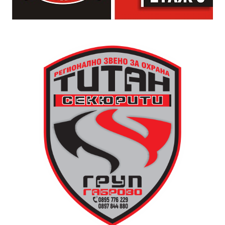
падащи звезди и желания.
За да улесни всички желаещи да се включат,
Младежки център – Габрово осигурява безплатен
транспорт до местността Градище. Електрическият
автобус ще тръгне в 19:30 ч. от пл. „Възраждане“, а
обратно към града в 00:00 ч. – от паркинга до
поляната. Вземете със себе си връхна дреха и одеяло
или шалте! За повече информация тел. 0887907075.
13 АВГУСТ (четвъртък)
19:00ч Групова тренировка с Йоанна Петрова от
FitLab
20:00ч. Куиз вечер за обща култура
21:30ч. Прожекция на филма “Брънч за начинаещи”
Ще бъде хубаво – не някога и някъде, а тук и сега!