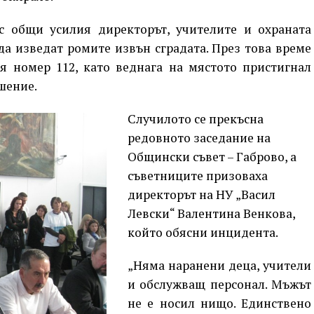
с общи усилия директорът, учителите и охраната
да изведат ромите извън сградата. През това време
я номер 112, като веднага на мястото пристигнал
шение.
Случилото се прекъсна
редовното заседание на
Общински съвет – Габрово, а
съветниците призоваха
директорът на НУ „Васил
Левски“ Валентина Венкова,
който обясни инцидента.
„Няма наранени деца, учители
и обслужващ персонал. Мъжът
не е носил нищо. Единствено