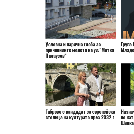
Условна и парична глоба за
Група 
причинилите мелето на ул.“Митко
Младе
Палаузов“
Габрово е кандидат за европейска
Назна
столица на културата през 2032 г
по кат
Шипка