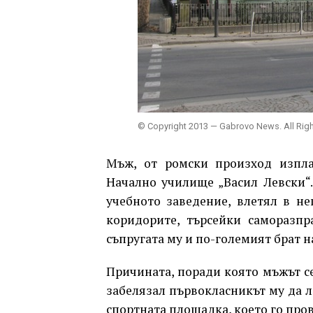
© Copyright 2013 — Gabrovo News. All Rig
Мъж, от ромски произход изпла
Начално училище „Васил Левски“.
учебното заведение, влетял в не
коридорите, търсейки саморазпр
съпругата му и по-големият брат н
Причината, поради която мъжът се
забелязал първокласникът му да л
спортната площадка, което го про