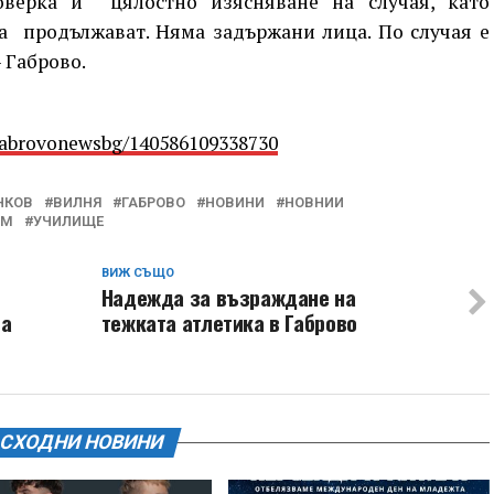
оверка и цялостно изясняване на случая, като
ла продължават. Няма задържани лица. По случая е
 Габрово.
Gabrovonewsbg/140586109338730
НКОВ
ВИЛНЯ
ГАБРОВО
НОВИНИ
НОВНИИ
ОМ
УЧИЛИЩЕ
ВИЖ СЪЩО
Надежда за възраждане на
та
тежката атлетика в Габрово
СХОДНИ НОВИНИ