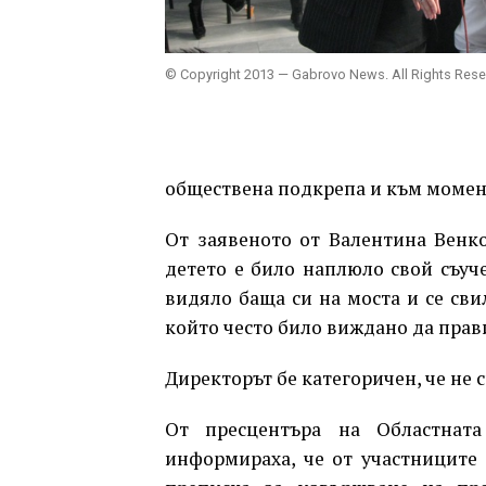
© Copyright 2013 — Gabrovo News. All Rights Res
обществена подкрепа и към момента
От заявеното от Валентина Венко
детето е било наплюло свой съуче
видяло баща си на моста и се сви
който често било виждано да прави
Директорът бе категоричен, че не 
От пресцентъра на Областнат
информираха, че от участниците 