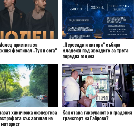
Молец пристига за
„Персеиди и китари“ събира
жкия фестивал „Тук и сега“
младежи под звездите за трета
поредна година
чават химическа експертиза
Как става таксуването в градския
астрофата със загинал на
транспорт на Габрово?
 моторист