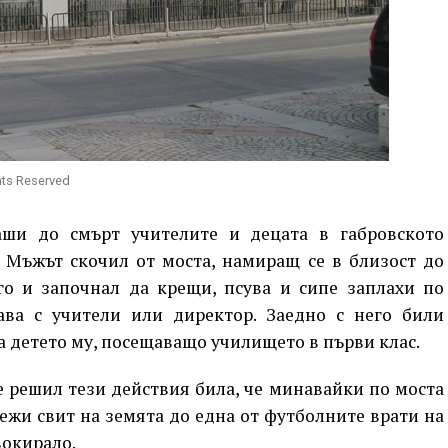
hts Reserved
ши до смърт учителите и децата в габровското
 Мъжът скочил от моста, намиращ се в близост до
го и започнал да крещи, псува и сипе заплахи по
ава с учители или директор. Заедно с него били
а детето му, посещаващо училището в първи клас.
 решил тези действия била, че минавайки по моста
ежи свит на земята до една от футболните врати на
вокирало.