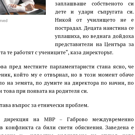
заплашваше собственото си
дете и удари съпругата си.
Никой от училището не е
erved
пострадал. Децата наистина се
уплашиха, но веднага дойдоха
представители на Центъра за
 те работят с учениците“, каза директорът.
ва пред местните парламентаристи стана ясно, че
ник, който му е отвърнал, но в този момент обаче
ло на земята, по думите на директора по начин, по
 това при появата на родителя си.
става въпрос за етнически проблем.
а дирекция на МВР – Габрово междувременно
в конфликта са били снети обяснения. Заведена е