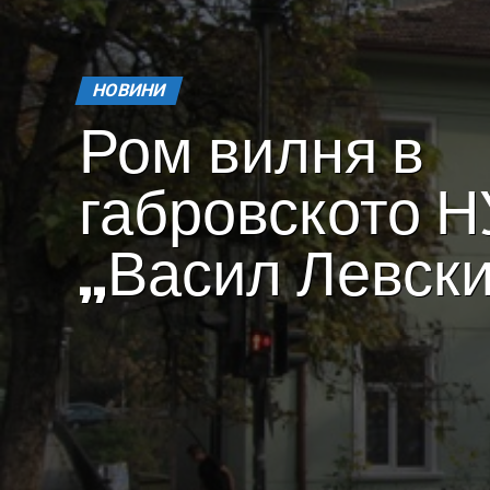
НОВИНИ
Ром вилня в
габровското Н
„Васил Левск