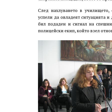
След нахлуването в училището, 
успели да овладеят ситуацията и 
бил подаден и сигнал на спешни
полицейски екип, който взел отно