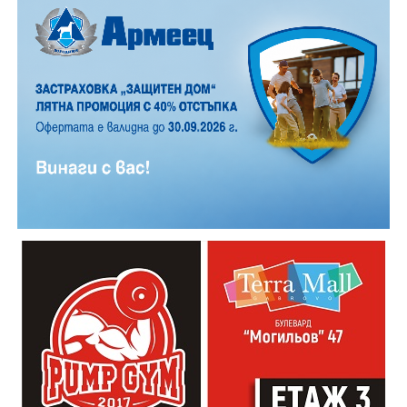
12 АВГУСТ (сряда)
19:00ч. „Книга за книга“ – донеси книга, вземи си
друга, обсъди заглавия и автори с други читатели
20:00ч. Концерт на група МОЛЕЦ, GoGo,
Zov&Vakavliev, Toria
21:30ч. Коктейли и музика
Младежкият център кани и всички млади хора,
които свират на китара, да се включат – независимо
от професионалното им ниво. Събитието е различно
– то не е концерт, а споделено преживяване, в което
всеки участва по свой начин. Няма сцена или
официална програма, няма предварително обявени
изпълнители и разделение между публика и
артисти. Всеки е добре дошъл да пее, свири или
просто да преживее звездопад, изпълнен с музика,