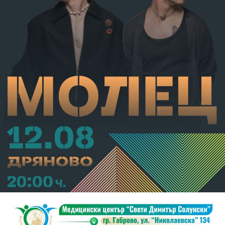
С постановление на Районна прокуратура-Габрово
В.А. е бил задържан за срок до 72 часа, а с
определение на Районен съд-Габрово спрямо него е
взета мярка за неотклонение „домашен арест“.
Съдебният акт е окончателен.