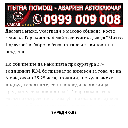
Двамата мъже, участвали в масово сбиване, което
стана на Гергьовден 6 май тази година, на ул.“Митко
Палаузов“ в Габрово бяха признати за виновни и
осъдени.
По обвинение на Районната прокуратура 37-
годишният К.М. бе признат за виновен за това, че на
6 май, около 23.25 часа, причинил по хулигански
подбуди средни телесни повреди на две лица –
средна телесна повреда на С.Г. изразяваща се в
мозъчно сътресение със загуба на съзнание, довело
до разстройство на здравето, временно опасно за
живота, и лека телесна повреда на Х.С., която бе с
ЗАРЕДИ ОЩЕ
порезна рана на петия пръст на дясната ръка,
довела до разстройство на здравето, неопасно за