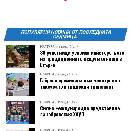
Фестивалът се организира по случай
Международния ден на младежта, който се
отбеляава редовно в Дряново от дълги години.
ПОПУЛЯРНИ НОВИНИ ОТ ПОСЛЕДНАТА
СЕДМИЦА
КУЛТУРА
преди 6 дни
30 участници усвоиха майсторството
на традиционните пещи и огнища в
Етър-а
НОВИНИ
преди 6 дни
Габрово преминава към електронно
таксуване в градския транспорт
НОВИНИ
преди 6 дни
Силно международно представяне
за габровския ХОУП
НОВИНИ
преди 6 дни