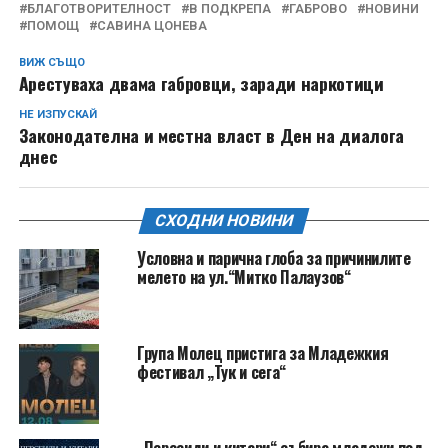
БЛАГОТВОРИТЕЛНОСТ
В ПОДКРЕПА
ГАБРОВО
НОВИНИ
ПОМОЩ
САВИНА ЦОНЕВА
ВИЖ СЪЩО
Арестуваха двама габровци, заради наркотици
НЕ ИЗПУСКАЙ
Законодателна и местна власт в Ден на диалога
днес
СХОДНИ НОВИНИ
Условна и парична глоба за причинилите
мелето на ул.“Митко Палаузов“
Група Молец пристига за Младежкия
фестивал „Тук и сега“
„Персеиди и китари“ събира младежи под