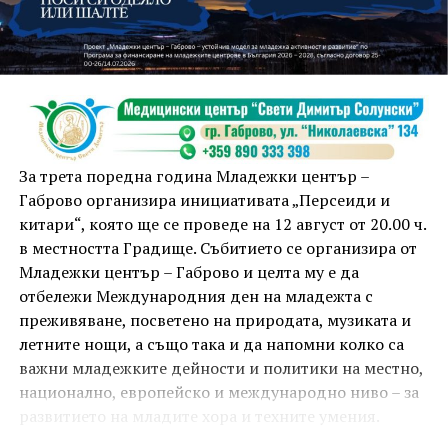
На 13 август организаторите са предвидили
занимания и за здрав дух, и за здраво тяло.
Инструкторката по пилатес и йога Йоанна Петрова
от FitLab ще се погрижи за добрия тонус с групова
тренировка от 19.00 ч., а след това ще има мозъчна
атака с куиз вечер за обща култура. Вечерта ще
приключи с прожекция на новия български
комедиен филм „Брънч за начинаещи“ – в парка,
За трета поредна година Младежки център –
под звездното дряновско небе.
Габрово организира инициативата „Персеиди и
китари“, която ще се проведе на 12 август от 20.00 ч.
в местността Градище. Събитието се организира от
Младежки център – Габрово и целта му е да
отбележи Международния ден на младежта с
преживяване, посветено на природата, музиката и
летните нощи, а също така и да напомни колко са
важни младежките дейности и политики на местно,
национално, европейско и международно ниво – за
развитието на младите хора и техните умения.