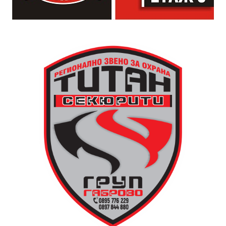
падащи звезди и желания.
За да улесни всички желаещи да се включат,
Младежки център – Габрово осигурява безплатен
транспорт до местността Градище. Електрическият
автобус ще тръгне в 19:30 ч. от пл. „Възраждане“, а
обратно към града в 00:00 ч. – от паркинга до
поляната. Вземете със себе си връхна дреха и одеяло
или шалте! За повече информация тел. 0887907075.
13 АВГУСТ (четвъртък)
19:00ч Групова тренировка с Йоанна Петрова от
FitLab
20:00ч. Куиз вечер за обща култура
21:30ч. Прожекция на филма “Брънч за начинаещи”
Ще бъде хубаво – не някога и някъде, а тук и сега!