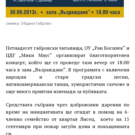
снимка: Община Габрово
Петнадесет габровски читалища, ОУ „Ран Босилек“ и
ЦДГ „Мики Маус“ организират благотворителен
концерт, който ще се проведе тази вечер от 18:00
часа в зала „Възраждане“. В програмата с включени
народни и стари градски песни,
латиноамерикански танци, хумористични скечове и
още много приятни изненади за публиката.
Средствата събрани чрез доброволни дарения по
време на инициативата ще отидат в помощ на 6-
членно семейство от квартал Лисец, което на 15
септември при пожар загуби дома и покъщнината
си.