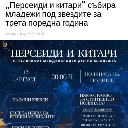
„Персеиди и китари“ събира
Всички събития ще се проведат в парк „Максим
младежи под звездите за
Райкович“, срещу часовниковата кула, с вход
трета поредна година
свободен. Програмата ще започне на 12 август с
концерт на група Молец и талантливите млади
преди 3 дни
06.08.2026
изпълнители GoGo, Toria, ZoV & Vakavliev.