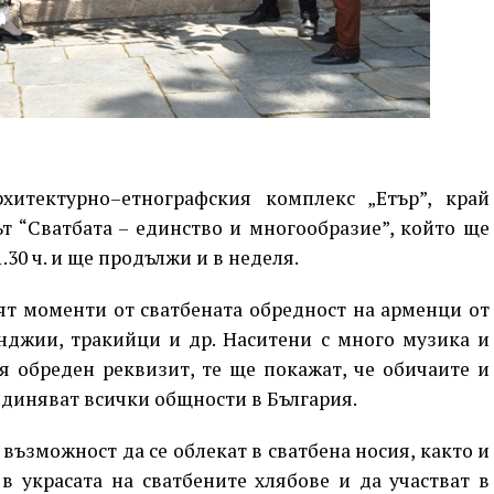
хитектурно–етнографския комплекс „Етър”, край
т “Сватбата – единство и многообразие”, който ще
1.30 ч. и ще продължи и в неделя.
ят моменти от сватбената обредност на арменци от
анджии, тракийци и др. Наситени с много музика и
я обреден реквизит, те ще покажат, че обичаите и
единяват всички общности в България.
възможност да се облекат в сватбена носия, както и
в украсата на сватбените хлябове и да участват в