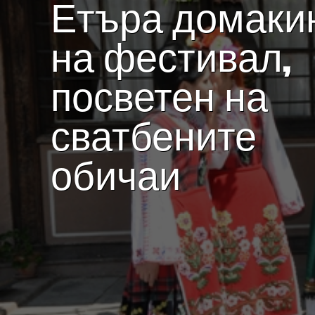
Етъра домаки
на фестивал,
посветен на
сватбените
обичаи