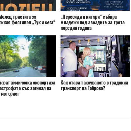
Молец пристига за
„Персеиди и китари“ събира
жкия фестивал „Тук и сега“
младежи под звездите за трета
поредна година
чават химическа експертиза
Как става таксуването в градския
астрофата със загинал на
транспорт на Габрово?
 моторист