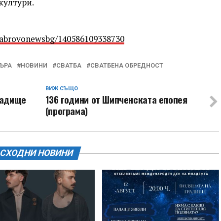
култури.
Gabrovonewsbg/140586109338730
ЪРА
НОВИНИ
СВАТБА
СВАТБЕНА ОБРЕДНОСТ
ВИЖ СЪЩО
Градище
136 години от Шипченската епопея
(програма)
СХОДНИ НОВИНИ