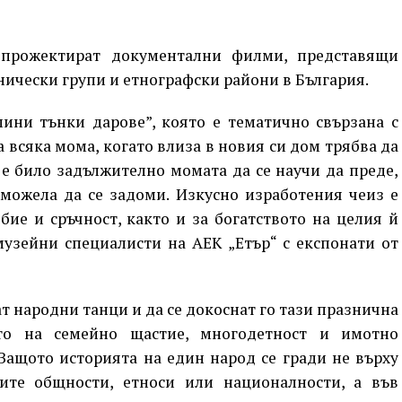
 прожектират документални филми, представящи
нически групи и етнографски райони в България.
ини тънки дарове”, която е тематично свързана с
 всяка мома, когато влиза в новия си дом трябва да
о е било задължително момата да се научи да преде,
 можела да се задоми. Изкусно изработения чеиз е
ие и сръчност, както и за богатството на целия й
музейни специалисти на АЕК „Етър“ с експонати от
ат народни танци и да се докоснат го тази празнична
ето на семейно щастие, многодетност и имотно
Защото историята на един народ се гради не върху
ите общности, етноси или националности, а във