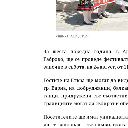
снимка: АЕК „Етър“
За шеста поредна година, в Ар
Габрово, ще се проведе фестивалъ
започне в събота, на 24 август, от 1
Гостите на Етъра ще могат да вид
гр. Варна, на добруджанци, балк
танци, придружени със съответни
традициите могат да събират и об
Посетителите ще имат уникалната 
да се запознаят със символиката 