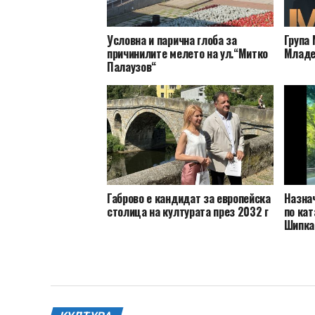
Условна и парична глоба за
Група 
причинилите мелето на ул.“Митко
Младе
Палаузов“
Габрово е кандидат за европейска
Назна
столица на културата през 2032 г
по кат
Шипка