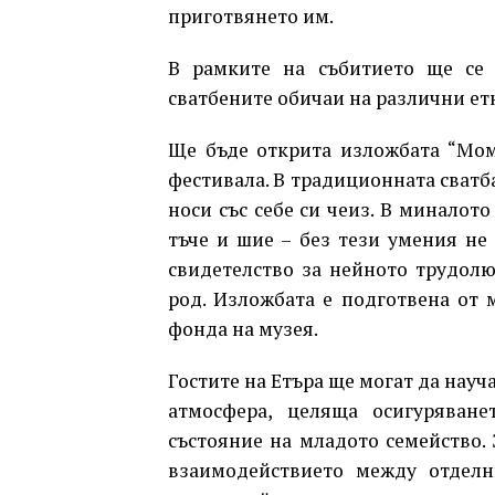
приготвянето им.
В рамките на събитието ще се
сватбените обичаи на различни ет
Ще бъде открита изложбата “Мом
фестивала. В традиционната сватба
носи със себе си чеиз. В миналот
тъче и шие – без тези умения не
свидетелство за нейното трудолюб
род. Изложбата е подготвена от 
фонда на музея.
Гостите на Етъра ще могат да науч
атмосфера, целяща осигуряван
състояние на младото семейство. 
взаимодействието между отделн