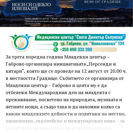
На 13 август организаторите са предвидили
занимания и за здрав дух, и за здраво тяло.
Инструкторката по пилатес и йога Йоанна Петрова
от FitLab ще се погрижи за добрия тонус с групова
тренировка от 19.00 ч., а след това ще има мозъчна
атака с куиз вечер за обща култура. Вечерта ще
приключи с прожекция на новия български
комедиен филм „Брънч за начинаещи“ – в парка,
За трета поредна година Младежки център –
под звездното дряновско небе.
Габрово организира инициативата „Персеиди и
китари“, която ще се проведе на 12 август от 20.00 ч.
в местността Градище. Събитието се организира от
Младежки център – Габрово и целта му е да
отбележи Международния ден на младежта с
преживяване, посветено на природата, музиката и
летните нощи, а също така и да напомни колко са
важни младежките дейности и политики на местно,
национално, европейско и международно ниво – за
развитието на младите хора и техните умения.