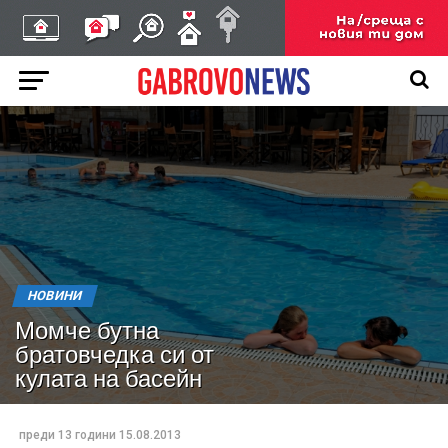
НОВИНИ
Момче бутна
братовчедка си от
кулата на басейн
преди 13 години
15.08.2013