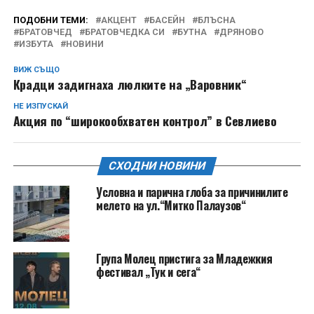
ПОДОБНИ ТЕМИ:
АКЦЕНТ
БАСЕЙН
БЛЪСНА
БРАТОВЧЕД
БРАТОВЧЕДКА СИ
БУТНА
ДРЯНОВО
ИЗБУТА
НОВИНИ
ВИЖ СЪЩО
Крадци задигнаха люлките на „Варовник“
НЕ ИЗПУСКАЙ
Акция по “широкообхватен контрол” в Севлиево
СХОДНИ НОВИНИ
Условна и парична глоба за причинилите
мелето на ул.“Митко Палаузов“
Група Молец пристига за Младежкия
фестивал „Тук и сега“