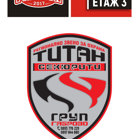
просто да преживее звездопад, изпълнен с музика,
падащи звезди и желания.
За да улесни всички желаещи да се включат,
Младежки център – Габрово осигурява безплатен
транспорт до местността Градище. Електрическият
автобус ще тръгне в 19:30 ч. от пл. „Възраждане“, а
обратно към града в 00:00 ч. – от паркинга до
поляната. Вземете със себе си връхна дреха и одеяло
или шалте! За повече информация тел. 0887907075.
13 АВГУСТ (четвъртък)
19:00ч Групова тренировка с Йоанна Петрова от
FitLab
20:00ч. Куиз вечер за обща култура
21:30ч. Прожекция на филма “Брънч за начинаещи”