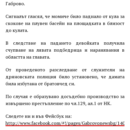
Габрово.
Сигналът гласял, че момиче било паднало от кула за
скокове на плувен басейн на площадката в близост
до кулата.
В следствие на падането девойката получила
счупване на лявата подбедрица и наранявания в
областта на главата.
От проведеното разследване от служители на
дряновската полиция било установено, че дамата
била избутана от братовчед си.
По случая е образувано досъдебно производство за
извършено престъпление по чл.129, ал.1 от НК.
Следете ни и във Фейсбук на:
http://www.facebook.com/#!/pages/Gabrovonewsbg/1405