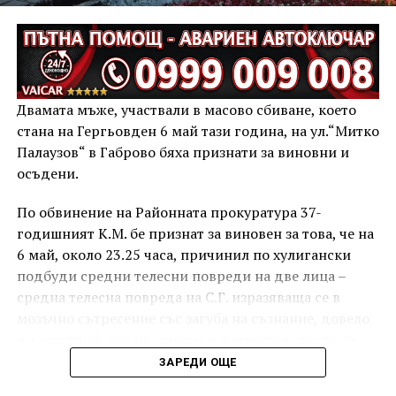
Двамата мъже, участвали в масово сбиване, което
стана на Гергьовден 6 май тази година, на ул.“Митко
Палаузов“ в Габрово бяха признати за виновни и
осъдени.
По обвинение на Районната прокуратура 37-
годишният К.М. бе признат за виновен за това, че на
6 май, около 23.25 часа, причинил по хулигански
подбуди средни телесни повреди на две лица –
средна телесна повреда на С.Г. изразяваща се в
мозъчно сътресение със загуба на съзнание, довело
до разстройство на здравето, временно опасно за
живота, и лека телесна повреда на Х.С., която бе с
ЗАРЕДИ ОЩЕ
порезна рана на петия пръст на дясната ръка,