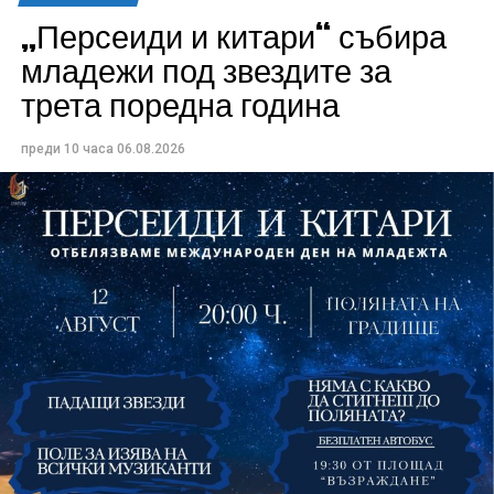
„Персеиди и китари“ събира
Всички събития ще се проведат в парк „Максим
младежи под звездите за
Райкович“, срещу часовниковата кула, с вход
трета поредна година
свободен. Програмата ще започне на 12 август с
концерт на група Молец и талантливите млади
преди 10 часа
06.08.2026
изпълнители GoGo, Toria, ZoV & Vakavliev.