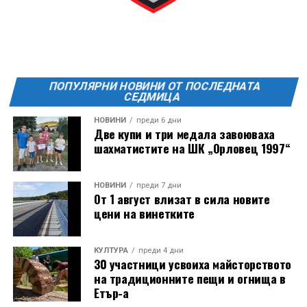
Ще бъде хубаво – не някога и някъде, а тук и сега!
Фестивалът се организира по случай
Международния ден на младежта, който се
отбеляава редовно в Дряново от дълги години.
ПОПУЛЯРНИ НОВИНИ ОТ ПОСЛЕДНАТА
СЕДМИЦА
НОВИНИ
преди 6 дни
Две купи и три медала завоюваха
шахматистите на ШК „Орловец 1997“
НОВИНИ
преди 7 дни
От 1 август влизат в сила новите
цени на винетките
КУЛТУРА
преди 4 дни
30 участници усвоиха майсторството
на традиционните пещи и огнища в
Етър-а