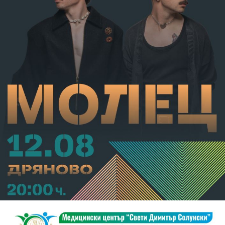
С постановление на Районна прокуратура-Габрово
В.А. е бил задържан за срок до 72 часа, а с
определение на Районен съд-Габрово спрямо него е
взета мярка за неотклонение „домашен арест“.
Съдебният акт е окончателен.