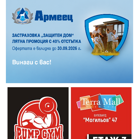
12 АВГУСТ (сряда)
19:00ч. „Книга за книга“ – донеси книга, вземи си
друга, обсъди заглавия и автори с други читатели
20:00ч. Концерт на група МОЛЕЦ, GoGo,
Zov&Vakavliev, Toria
21:30ч. Коктейли и музика
Младежкият център кани и всички млади хора,
които свират на китара, да се включат – независимо
от професионалното им ниво. Събитието е различно
– то не е концерт, а споделено преживяване, в което
всеки участва по свой начин. Няма сцена или
официална програма, няма предварително обявени
изпълнители и разделение между публика и
артисти. Всеки е добре дошъл да пее, свири или