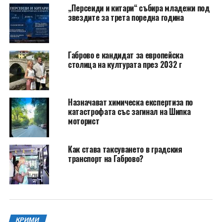
„Персеиди и китари“ събира младежи под
звездите за трета поредна година
Габрово е кандидат за европейска
столица на културата през 2032 г
Назначават химическа експертиза по
катастрофата със загинал на Шипка
моторист
Как става таксуването в градския
транспорт на Габрово?
КРИМИ