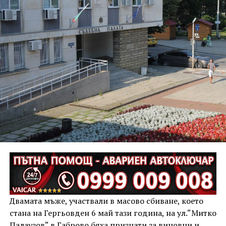
Двамата мъже, участвали в масово сбиване, което
стана на Гергьовден 6 май тази година, на ул.“Митко
Палаузов“ в Габрово бяха признати за виновни и