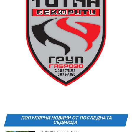
поляната. Вземете със себе си връхна дреха и одеяло
или шалте! За повече информация тел. 0887907075.
13 АВГУСТ (четвъртък)
19:00ч Групова тренировка с Йоанна Петрова от
FitLab
20:00ч. Куиз вечер за обща култура
21:30ч. Прожекция на филма “Брънч за начинаещи”
Ще бъде хубаво – не някога и някъде, а тук и сега!
Фестивалът се организира по случай
Международния ден на младежта, който се
отбеляава редовно в Дряново от дълги години.
ПОПУЛЯРНИ НОВИНИ ОТ ПОСЛЕДНАТА
СЕДМИЦА