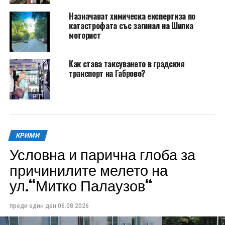
Назначават химическа експертиза по
катастрофата със загинал на Шипка
моторист
Как става таксуването в градския
транспорт на Габрово?
КРИМИ
Условна и парична глоба за
причинилите мелето на
ул.“Митко Палаузов“
преди един ден
06.08.2026