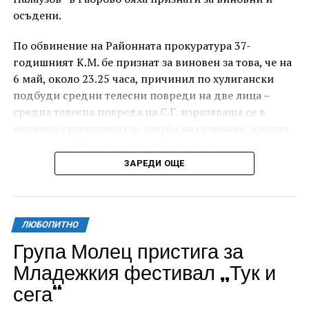
осъдени.
По обвинение на Районната прокуратура 37-
годишният К.М. бе признат за виновен за това, че на
6 май, около 23.25 часа, причинил по хулигански
подбуди средни телесни повреди на две лица –
средна телесна повреда на С.Г. изразяваща се в
мозъчно сътресение със загуба на съзнание, довело
до разстройство на здравето, временно опасно за
живота, и лека телесна повреда на Х.С., която бе с
ЗАРЕДИ ОЩЕ
порезна рана на петия пръст на дясната ръка,
довела до разстройство на здравето, неопасно за
живота.
ЛЮБОПИТНО
За извършеното престъпление 37-годишният бе
Група Молец пристига за
осъден с наложено наказание 1 година и 8 месеца
Младежкия фестивал „Тук и
лишаване от свобода, чието изпълнение бб отложено
сега“
за срок от 4 години и 6 месеца.