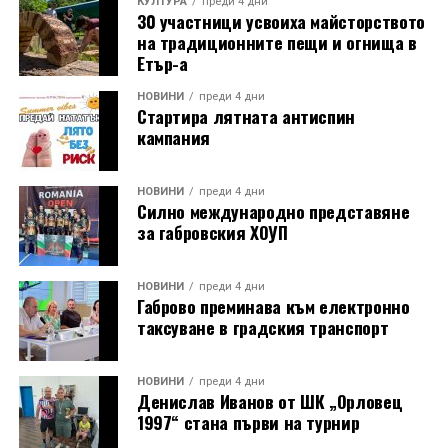
КУЛТУРА
преди 4 дни
30 участници усвоиха майсторството
на традиционните пещи и огнища в
Етър-а
НОВИНИ
преди 4 дни
Стартира лятната антиспин
кампания
НОВИНИ
преди 4 дни
Силно международно представяне
за габровския ХОУП
НОВИНИ
преди 4 дни
Габрово преминава към електронно
таксуване в градския транспорт
НОВИНИ
преди 4 дни
Денислав Иванов от ШК „Орловец
1997“ стана първи на турнир