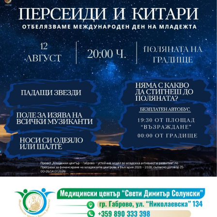
На 13 август организаторите са предвидили
занимания и за здрав дух, и за здраво тяло.
Инструкторката по пилатес и йога Йоанна Петрова
от FitLab ще се погрижи за добрия тонус с групова
тренировка от 19.00 ч., а след това ще има мозъчна
атака с куиз вечер за обща култура. Вечерта ще
приключи с прожекция на новия български