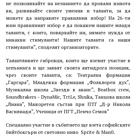
не позволявайте на незнанието да провали живота
ви, развивайте своите умения и таланти, за да
можете да направите правилния избор! На 26-ти
юни правилният избор е да покажем нашите млади
таланти, с които, повярвайте ни, нямате нужда от
никакви стимуланти! Нашите таланти са наши
стимуланти“, споделят организаторите.
Талантливите габровци, които ще вземат участие в
хепънинга и ще заявят своята антидрога позиция,
чрез своите таланти, са: Театрална формация
„Гаргара“, Младежка формация „Фолклорен дух“,
Музикална школа „Звезди в аванс“, Beatbox crew,
Soundbrakers – DynaMic, TrtLe, Shnika, Танцова школа
„Лиана“, Мажоретен състав при ПТГ „Д-р Никола
Василиади“, Ученици от ПГТ „Пенчо Семов“
Специално участие в събитието ще взета софийските
бийтбоксъри от световно ниво Sprite & Man0.