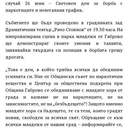
случай 26 юни – Световен ден за борба с
наркотиците и нелегалния трафик.
Събитието ще бъде проведено в градинката зад
Драматичния театър „Рачо Стоянов” от 19.30 часа. На
импровизирана сцена в парка младежи от Габрово
ще демонстрират своите умения и таланти,
заявявайки твърдата си позиция в борбата срещу
дрогата.
„Това е ден, в който трябва всички да обединим
усилията си. Ние от Общински съвет по наркотични
вещества и Център за обществена подкрепа при
Община Габрово се обединяваме с младите хора от
града и казваме не на наркотиците, не на
зависимостите, не на „безбъдещето”! Защото именно
младите хора са бъдещето, те са тези, които градят
новия, свободен за всички свят. Обръщаме се към
всички младежи от нашия град – информирайте се,