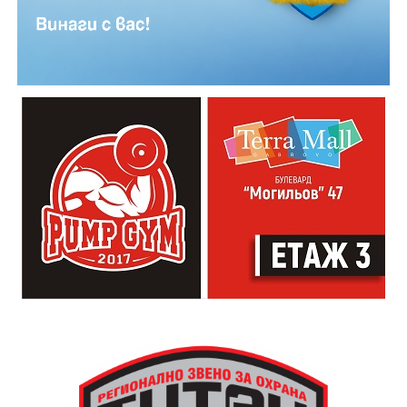
Младежкият център кани и всички млади хора,
които свират на китара, да се включат – независимо
от професионалното им ниво. Събитието е различно
– то не е концерт, а споделено преживяване, в което
всеки участва по свой начин. Няма сцена или
официална програма, няма предварително обявени
изпълнители и разделение между публика и
артисти. Всеки е добре дошъл да пее, свири или
просто да преживее звездопад, изпълнен с музика,
падащи звезди и желания.
За да улесни всички желаещи да се включат,
Младежки център – Габрово осигурява безплатен
транспорт до местността Градище. Електрическият
автобус ще тръгне в 19:30 ч. от пл. „Възраждане“, а
обратно към града в 00:00 ч. – от паркинга до