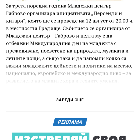
комедиен филм „Брънч за начинаещи“ – в парка,
За трета поредна година Младежки център –
под звездното дряновско небе.
Габрово организира инициативата „Персеиди и
китари“, която ще се проведе на 12 август от 20.00 ч.
в местността Градище. Събитието се организира от
Младежки център – Габрово и целта му е да
отбележи Международния ден на младежта с
преживяване, посветено на природата, музиката и
летните нощи, а също така и да напомни колко са
важни младежките дейности и политики на местно,
национално, европейско и международно ниво – за
развитието на младите хора и техните умения.
Вечерта е в пика на метеорния поток „Персеиди“ –
ЗАРЕДИ ОЩЕ
едно от най-красивите и очаквани астрономически
явления през годината. В продължение на няколко
И двете вечери ще продължи инициативата „Книга
дни Земята преминава през шлейф от частици,
за книга“ – всеки може да донесе книга от личната
РЕКЛАМА
оставени от кометата 109P/Swift-Tuttle.
си библиотека и да вземе друга. Целта е обмен на
заглавия, впечатления и приятен разговор за
Тези частици изгарят в атмосферата над нас и