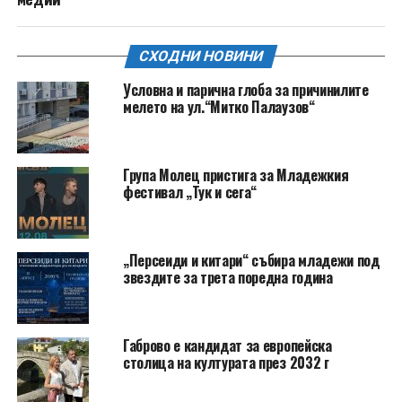
СХОДНИ НОВИНИ
Условна и парична глоба за причинилите
мелето на ул.“Митко Палаузов“
Група Молец пристига за Младежкия
фестивал „Тук и сега“
„Персеиди и китари“ събира младежи под
звездите за трета поредна година
Габрово е кандидат за европейска
столица на културата през 2032 г