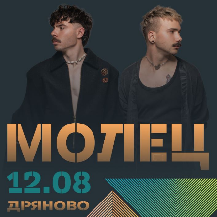
от наказателна отговорност и му е наложено
административно наказание по реда на чл.78а ал.1
от НК – глоба в размер на 306,77 евро.
С постановление на Районна прокуратура-Габрово
В.А. е бил задържан за срок до 72 часа, а с
определение на Районен съд-Габрово спрямо него е
взета мярка за неотклонение „домашен арест“.
Съдебният акт е окончателен.