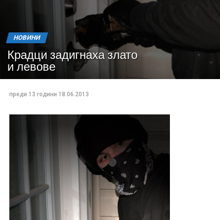
НОВИНИ
Крадци задигнаха злато
и левове
преди 13 години
18.06.2013