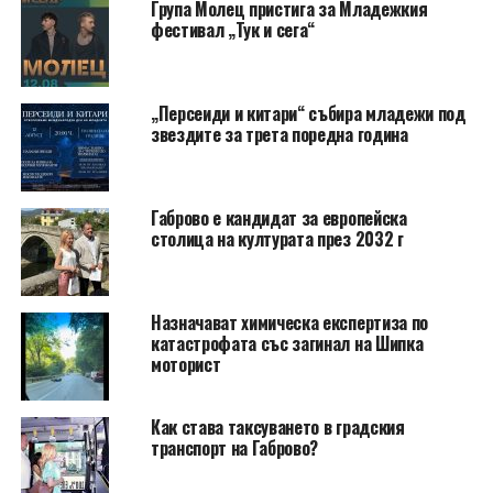
Група Молец пристига за Младежкия
фестивал „Тук и сега“
„Персеиди и китари“ събира младежи под
звездите за трета поредна година
Габрово е кандидат за европейска
столица на културата през 2032 г
Назначават химическа експертиза по
катастрофата със загинал на Шипка
моторист
Как става таксуването в градския
транспорт на Габрово?