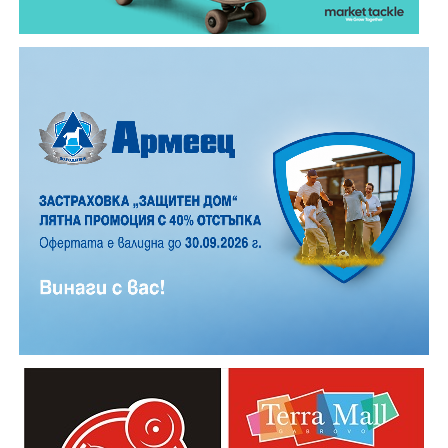
12 АВГУСТ (сряда)
19:00ч. „Книга за книга“ – донеси книга, вземи си
друга, обсъди заглавия и автори с други читатели
20:00ч. Концерт на група МОЛЕЦ, GoGo,
Zov&Vakavliev, Toria
21:30ч. Коктейли и музика
Младежкият център кани и всички млади хора,
които свират на китара, да се включат – независимо
от професионалното им ниво. Събитието е различно
– то не е концерт, а споделено преживяване, в което
всеки участва по свой начин. Няма сцена или