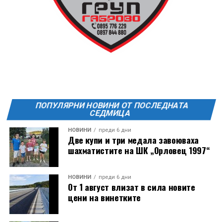
19:00ч Групова тренировка с Йоанна Петрова от
FitLab
20:00ч. Куиз вечер за обща култура
21:30ч. Прожекция на филма “Брънч за начинаещи”
Ще бъде хубаво – не някога и някъде, а тук и сега!
Фестивалът се организира по случай
Международния ден на младежта, който се
отбеляава редовно в Дряново от дълги години.
ПОПУЛЯРНИ НОВИНИ ОТ ПОСЛЕДНАТА
СЕДМИЦА
НОВИНИ
преди 6 дни
Две купи и три медала завоюваха
шахматистите на ШК „Орловец 1997“
НОВИНИ
преди 6 дни
От 1 август влизат в сила новите
цени на винетките