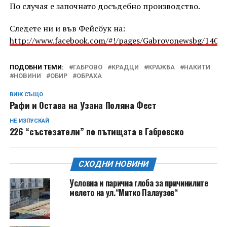
По случая е започнато досъдебно производство.
Следете ни и във Фейсбук на:
http://www.facebook.com/#!/pages/Gabrovonewsbg/1405
ПОДОБНИ ТЕМИ:
ГАБРОВО
КРАДЦИ
КРАЖБА
НАКИТИ
НОВИНИ
ОБИР
ОБРАХА
ВИЖ СЪЩО
Рафи и Остава на Узана Поляна Фест
НЕ ИЗПУСКАЙ
226 “състезатели” по пътищата в Габровско
СХОДНИ НОВИНИ
Условна и парична глоба за причинилите
мелето на ул.“Митко Палаузов“