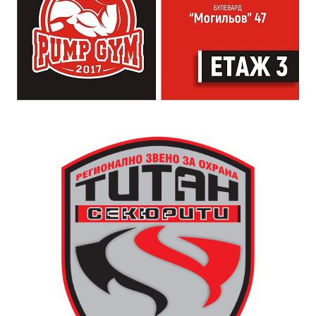
официална програма, няма предварително обявени
изпълнители и разделение между публика и
артисти. Всеки е добре дошъл да пее, свири или
просто да преживее звездопад, изпълнен с музика,
падащи звезди и желания.
За да улесни всички желаещи да се включат,
Младежки център – Габрово осигурява безплатен
транспорт до местността Градище. Електрическият
автобус ще тръгне в 19:30 ч. от пл. „Възраждане“, а
обратно към града в 00:00 ч. – от паркинга до
поляната. Вземете със себе си връхна дреха и одеяло
или шалте! За повече информация тел. 0887907075.
13 АВГУСТ (четвъртък)