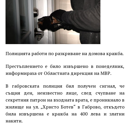
Полицията работи по разкриване на домова кражба.
Престъплението е било извършено в понеделник,
информираха от Областната дирекция на МВР.
В габровската полиция бил получен сигнал, че
същия ден, неизвестно лице, след счупване на
секретния патрон на входната врата, е проникнало в
жилище на ул. „Христо Ботев“ в Габрово, откъдето
била извършена е кражба на 400 лева и златни
накити.