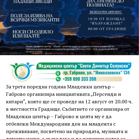
На 13 август организаторите са предвидили
занимания и за здрав дух, и за здраво тяло.
Инструкторката по пилатес и йога Йоанна Петрова
от FitLab ще се погрижи за добрия тонус с групова
тренировка от 19.00 ч., а след това ще има мозъчна
атака с куиз вечер за обща култура. Вечерта ще
приключи с прожекция на новия български
комедиен филм „Брънч за начинаещи“ – в парка,
За трета поредна година Младежки център –
под звездното дряновско небе.
Габрово организира инициативата „Персеиди и
китари“, която ще се проведе на 12 август от 20.00 ч.
в местността Градище. Събитието се организира от
Младежки център – Габрово и целта му е да
отбележи Международния ден на младежта с
преживяване, посветено на природата, музиката и
летните нощи, а също така и да напомни колко са