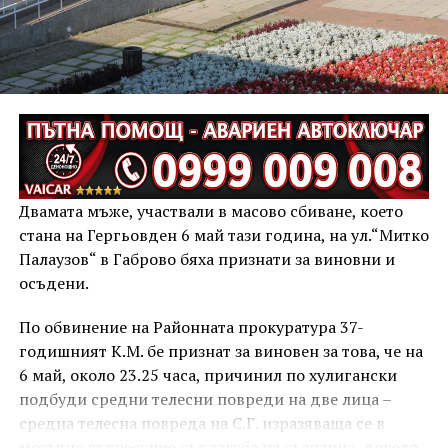
Двамата мъже, участвали в масово сбиване, което
стана на Гергьовден 6 май тази година, на ул.“Митко
Палаузов“ в Габрово бяха признати за виновни и
осъдени.
По обвинение на Районната прокуратура 37-
годишният К.М. бе признат за виновен за това, че на
6 май, около 23.25 часа, причинил по хулигански
подбуди средни телесни повреди на две лица –
средна телесна повреда на С.Г. изразяваща се в
мозъчно сътресение със загуба на съзнание, довело