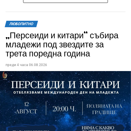
ЛЮБОПИТНО
„Персеиди и китари“ събира
Всички събития ще се проведат в парк „Максим
младежи под звездите за
Райкович“, срещу часовниковата кула, с вход
трета поредна година
свободен. Програмата ще започне на 12 август с
концерт на група Молец и талантливите млади
преди 4 часа
06.08.2026
изпълнители GoGo, Toria, ZoV & Vakavliev.