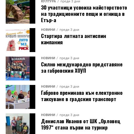
КУЛТУРА
преди 3 дни
30 участници усвоиха майсторството
на традиционните пещи и огнища в
Етър-а
НОВИНИ
преди 3 дни
Стартира лятната антиспин
кампания
НОВИНИ
преди 3 дни
Силно международно представяне
за габровския ХОУП
НОВИНИ
преди 3 дни
Габрово преминава към електронно
таксуване в градския транспорт
НОВИНИ
преди 3 дни
Денислав Иванов от ШК „Орловец
1997“ стана първи на турнир