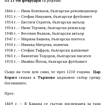
На
11-ти февруари
са родени:
1866 г. — Иван Бележков, български революционер
1921 г. — Стефан Никушев, български футболист
1934 г. — Евстати Стратев, български актьор
1934 г. — Иван Терзиев, български режисьор
1940 г. — Веселин Вълков, български актьор
1947 г. — Миряна Башева, българска поетеса
1950 г. — Илинка Митрева, политик
1958 г. — Стефан Тафров, български дипломат
1963 г. — Валентин Тодоров, български писател
1970 г. — Ивайло Йотов, български футболист
Също на този ден само, че през 1210 година
Цар
Борил
свиква в
Търново
църковен събор срещу
богомилите.
През:
1869 г. — В Канада се състои последната за тази