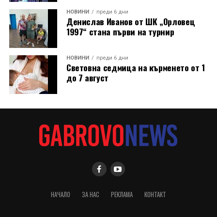
оригинално място вече били построени сградите на
Община Дряново и на полицията.
НОВИНИ
преди 6 дни
Денислав Иванов от ШК „Орловец
1997“ стана първи на турнир
НОВИНИ
преди 6 дни
Световна седмица на кърменето от 1
до 7 август
В новия епизод на „Музеят говори“ зрителите ще
видят в детайли как се навива часовникът, как се
НАЧАЛО
ЗА НАС
РЕКЛАМА
КОНТАКТ
извършва неговото сверяване и как изглежда кулата