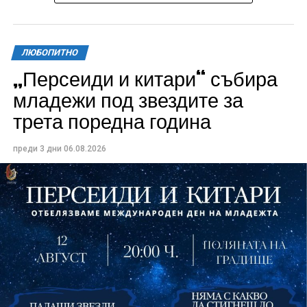
ЛЮБОПИТНО
„Персеиди и китари“ събира
Всички събития ще се проведат в парк „Максим
младежи под звездите за
Райкович“, срещу часовниковата кула, с вход
трета поредна година
свободен. Програмата ще започне на 12 август с
концерт на група Молец и талантливите млади
преди 3 дни
06.08.2026
изпълнители GoGo, Toria, ZoV & Vakavliev.