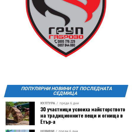
ПОПУЛЯРНИ НОВИНИ ОТ ПОСЛЕДНАТА
СЕДМИЦА
КУЛТУРА
преди 6 дни
30 участници усвоиха майсторството
на традиционните пещи и огнища в
Етър-а
Години след разрушаването на кулата се заражда
НОВИНИ
преди 6 дни