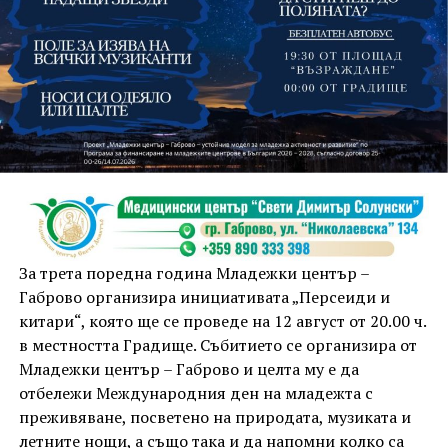
На 13 август организаторите са предвидили
занимания и за здрав дух, и за здраво тяло.
Инструкторката по пилатес и йога Йоанна Петрова
от FitLab ще се погрижи за добрия тонус с групова
тренировка от 19.00 ч., а след това ще има мозъчна
атака с куиз вечер за обща култура. Вечерта ще
приключи с прожекция на новия български
комедиен филм „Брънч за начинаещи“ – в парка,
За трета поредна година Младежки център –
под звездното дряновско небе.
Габрово организира инициативата „Персеиди и
китари“, която ще се проведе на 12 август от 20.00 ч.
в местността Градище. Събитието се организира от
Младежки център – Габрово и целта му е да
отбележи Международния ден на младежта с
преживяване, посветено на природата, музиката и
летните нощи, а също така и да напомни колко са