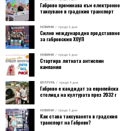
Габрово преминава към електронно
инициатива за нейното възстановяване, обединила
таксуване в градския транспорт
местни културни дейци – сред тях творецът Иван
Койчев и етнографът Бонка Тихова. Усилията им се
увенчават с успех и на 8 септември 1984 година
НОВИНИ
преди 6 дни
Силно международно представяне
часовниковата кула, с работещия век по-рано
за габровския ХОУП
механизъм, е официално открита наново. Самият
механизъм е възстановен година по-рано, през 1983
г., от майстор Илия Ковачев, който изковава
НОВИНИ
преди 6 дни
Стартира лятната антиспин
липсващите му части. Днес неговият син, Иван
кампания
Ковачев, продължава делото на баща си, като се
грижи за техническата поддръжка на механизма и
отстранява евентуални повреди.
КУЛТУРА
преди 4 дни
Габрово е кандидат за европейска
столица на културата през 2032 г
Разказаната от Симеонов история разкрива и
любопитен детайл около самото местоположение на
новата кула. Архитект Илия Лефтеров е трябвало да
НОВИНИ
преди 5 дни
Как става таксуването в градския
търси подходящо място за нейното изграждане, тъй
транспорт на Габрово?
като до средата на 80-те години на нейното