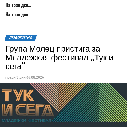
На този ден…
На този ден…
ЛЮБОПИТНО
Група Молец пристига за
Младежкия фестивал „Тук и
сега“
преди 3 дни
06.08.2026