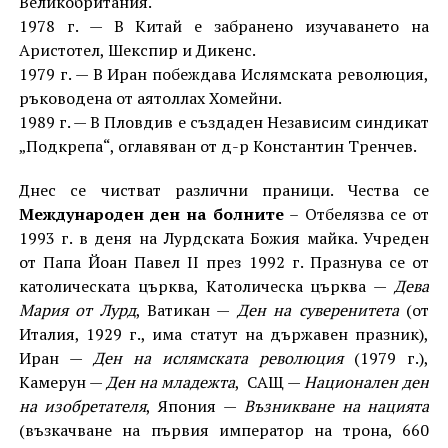
Великобритания.
1978 г. — В Китай е забранено изучаването на
Аристотел, Шекспир и Дикенс.
1979 г. — В Иран побеждава Ислямската революция,
ръководена от аятоллах Хомейни.
1989 г. — В Пловдив е създаден Независим синдикат
„Подкрепа“, оглавяван от д-р Константин Тренчев.
Днес се чистват различни праници. Чества се
Международен ден на болните
– Отбелязва се от
1993 г. в деня на Лурдската Божия майка. Учреден
от Папа Йоан Павел ІІ през 1992 г. Празнува се от
католическата църква, Католическа църква —
Дева
Мария от Лурд
, Ватикан —
Ден на суверенитета
(от
Италия, 1929 г., има статут на държавен празник),
Иран —
Ден на ислямската революция
(1979 г.),
Камерун —
Ден на младежта
, САЩ —
Национален ден
на изобретателя
, Япония —
Възникване на нацията
(възкачване на първия император на трона, 660