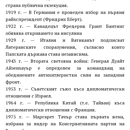
страна публична екзекуция.
1919 г. — В Германия е проведен избор на първия
райхспрезидент (Фридрих Еберт).
1922 г. — Канадецът Фредерик Грант Бантинг
обявява откриването на инсулина
1929 г. — Италия и Ватиканът подписват
Латеранските споразумения, съгласно които
Папската държава става независима.
1943 г. — Втората световна война: Генерал Дуайт
Айзенхауър е определен за командващ на
обединените антихитлеристки сили на западния
фронт.
1953 г. — Съветският съюз къса дипломатически
отношения с Израел.
1964 г. — Република Китай (т.е. Тайван) къса
дипломатически отношения с Франция.
1975 г. — Маргарет Тачър става първата жена,
избрана за лидер на Консервативната партия на