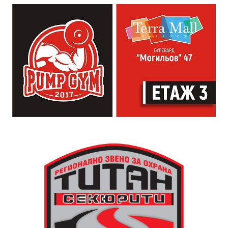
влияние на целия обществен живот. Чрез нея се
регулира времето. Тя е и форма на справедливост и
именно тя прави едно населено място град“,
коментира Симеонов.
Сто и пет години след построяването на първата
часовникова кула, механизмът ѝ е заменен с нов,
дело на двама тревненски майстори – Генчо Колев и
Христо Василев, през 1883 година. Той работи до
1945 година, когато самата кула е съборена. Нейното
„тиктакащо сърце“ обаче е спасено от местните
жители, съхранено и предадено по-късно на
дряновския музей.