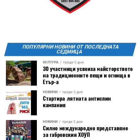
ПОПУЛЯРНИ НОВИНИ ОТ ПОСЛЕДНАТА
СЕДМИЦА
КУЛТУРА
преди 5 дни
30 участници усвоиха майсторството
на традиционните пещи и огнища в
Етър-а
Години след разрушаването на кулата се заражда
НОВИНИ
преди 5 дни
Стартира лятната антиспин
инициатива за нейното възстановяване, обединила
кампания
местни културни дейци – сред тях творецът Иван
Койчев и етнографът Бонка Тихова. Усилията им се
увенчават с успех и на 8 септември 1984 година
НОВИНИ
преди 5 дни
Силно международно представяне
часовниковата кула, с работещия век по-рано
за габровския ХОУП
механизъм, е официално открита наново. Самият