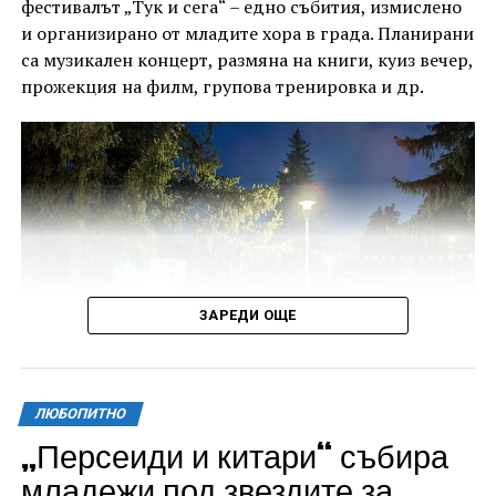
фестивалът „Тук и сега“ – едно събития, измислено
и организирано от младите хора в града. Планирани
са музикален концерт, размяна на книги, куиз вечер,
прожекция на филм, групова тренировка и др.
ЗАРЕДИ ОЩЕ
ЛЮБОПИТНО
„Персеиди и китари“ събира
Всички събития ще се проведат в парк „Максим
младежи под звездите за