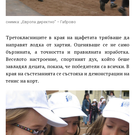
снимка: „Европа директно” – Габрово
Третокласниците в края на щафетата трябваше да
направят лодка от хартия. Оценяваше се не само
бързината, а точността и правилната изработка.
Веселото настроение, спортният дух, който беше
завладял децата, показа, че победители са всички. В
края на състезанията се състояха и демонстрации на
тенис на корт.