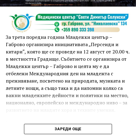
от FitLab ще се погрижи за добрия тонус с групова
тренировка от 19.00 ч., а след това ще има мозъчна
атака с куиз вечер за обща култура. Вечерта ще
приключи с прожекция на новия български
комедиен филм „Брънч за начинаещи“ – в парка,
За трета поредна година Младежки център –
под звездното дряновско небе.
Габрово организира инициативата „Персеиди и
китари“, която ще се проведе на 12 август от 20.00 ч.
в местността Градище. Събитието се организира от
Младежки център – Габрово и целта му е да
отбележи Международния ден на младежта с
преживяване, посветено на природата, музиката и
летните нощи, а също така и да напомни колко са
важни младежките дейности и политики на местно,
национално, европейско и международно ниво – за
развитието на младите хора и техните умения.
Вечерта е в пика на метеорния поток „Персеиди“ –
ЗАРЕДИ ОЩЕ
едно от най-красивите и очаквани астрономически