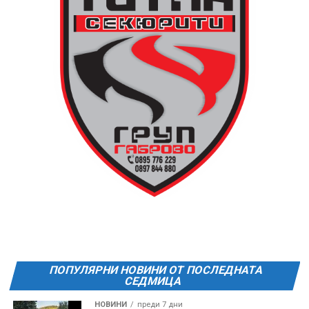
поляната. Вземете със себе си връхна дреха и одеяло
или шалте! За повече информация тел. 0887907075.
13 АВГУСТ (четвъртък)
19:00ч Групова тренировка с Йоанна Петрова от
FitLab
20:00ч. Куиз вечер за обща култура
21:30ч. Прожекция на филма “Брънч за начинаещи”
Ще бъде хубаво – не някога и някъде, а тук и сега!
Фестивалът се организира по случай
Международния ден на младежта, който се
отбеляава редовно в Дряново от дълги години.
ПОПУЛЯРНИ НОВИНИ ОТ ПОСЛЕДНАТА
СЕДМИЦА
НОВИНИ
преди 7 дни