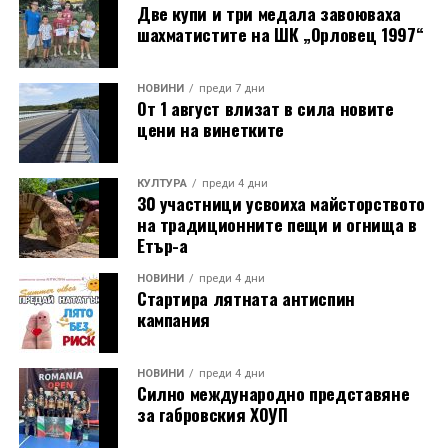
Две купи и три медала завоюваха
шахматистите на ШК „Орловец 1997“
НОВИНИ
преди 7 дни
От 1 август влизат в сила новите
цени на винетките
КУЛТУРА
преди 4 дни
30 участници усвоиха майсторството
на традиционните пещи и огнища в
Етър-а
НОВИНИ
преди 4 дни
Стартира лятната антиспин
кампания
НОВИНИ
преди 4 дни
Силно международно представяне
за габровския ХОУП