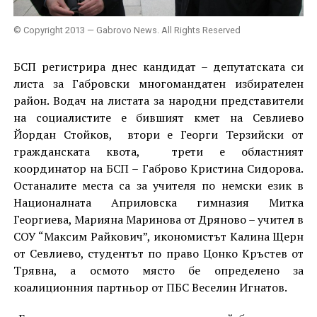
© Copyright 2013 — Gabrovo News. All Rights Reserved
БСП регистрира днес кандидат – депутатската си
листа за Габровски многомандатен избирателен
район. Водач на листата за народни представители
на социалистите е бившият кмет на Севлиево
Йордан Стойков, втори е Георги Терзийски от
гражданската квота, трети е областният
координатор на БСП – Габрово Кристина Сидорова.
Останалите места са за учителя по немски език в
Националната Априловска гимназия Митка
Георгиева, Марияна Маринова от Дряново – учител в
СОУ “Максим Райкович”, икономистът Калина Щерн
от Севлиево, студентът по право Цонко Кръстев от
Трявна, а осмото място бе определено за
коалиционния партньор от ПБС Веселин Игнатов.