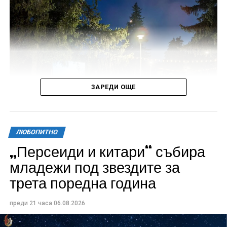
ЗАРЕДИ ОЩЕ
ЛЮБОПИТНО
„Персеиди и китари“ събира
Всички събития ще се проведат в парк „Максим
младежи под звездите за
Райкович“, срещу часовниковата кула, с вход
трета поредна година
свободен. Програмата ще започне на 12 август с
концерт на група Молец и талантливите млади
преди 21 часа
06.08.2026
изпълнители GoGo, Toria, ZoV & Vakavliev.