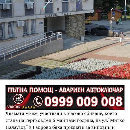
Двамата мъже, участвали в масово сбиване, което
стана на Гергьовден 6 май тази година, на ул.“Митко
Палаузов“ в Габрово бяха признати за виновни и