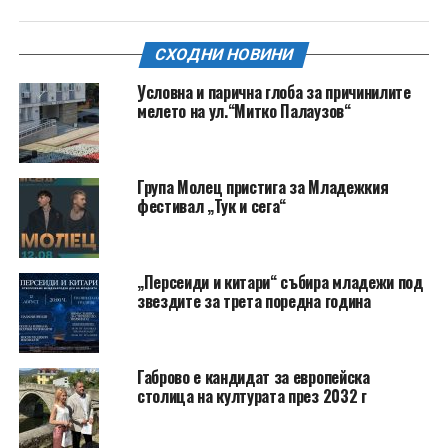
СХОДНИ НОВИНИ
Условна и парична глоба за причинилите
мелето на ул.“Митко Палаузов“
Група Молец пристига за Младежкия
фестивал „Тук и сега“
„Персеиди и китари“ събира младежи под
звездите за трета поредна година
Габрово е кандидат за европейска
столица на културата през 2032 г