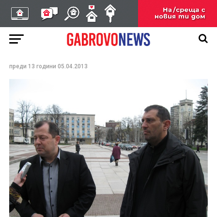
БСП внесе кандидат –
депутатската си листа в
РИК
преди 13 години
05.04.2013