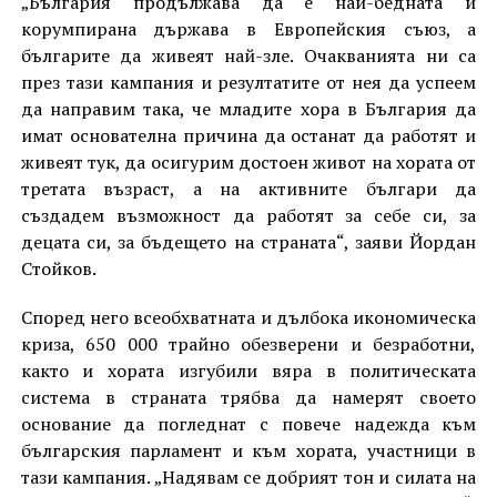
„България продължава да е най-бедната и
корумпирана държава в Европейския съюз, а
българите да живеят най-зле. Очакванията ни са
през тази кампания и резултатите от нея да успеем
да направим така, че младите хора в България да
имат основателна причина да останат да работят и
живеят тук, да осигурим достоен живот на хората от
третата възраст, а на активните българи да
създадем възможност да работят за себе си, за
децата си, за бъдещето на страната“, заяви Йордан
Стойков.
Според него всеобхватната и дълбока икономическа
криза, 650 000 трайно обезверени и безработни,
както и хората изгубили вяра в политическата
система в страната трябва да намерят своето
основание да погледнат с повече надежда към
българския парламент и към хората, участници в
тази кампания. „Надявам се добрият тон и силата на