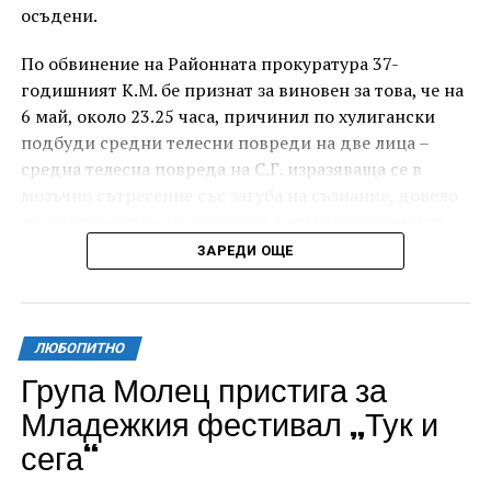
осъдени.
По обвинение на Районната прокуратура 37-
годишният К.М. бе признат за виновен за това, че на
6 май, около 23.25 часа, причинил по хулигански
подбуди средни телесни повреди на две лица –
средна телесна повреда на С.Г. изразяваща се в
мозъчно сътресение със загуба на съзнание, довело
до разстройство на здравето, временно опасно за
живота, и лека телесна повреда на Х.С., която бе с
ЗАРЕДИ ОЩЕ
порезна рана на петия пръст на дясната ръка,
довела до разстройство на здравето, неопасно за
живота.
ЛЮБОПИТНО
За извършеното престъпление 37-годишният бе
Група Молец пристига за
осъден с наложено наказание 1 година и 8 месеца
Младежкия фестивал „Тук и
лишаване от свобода, чието изпълнение бб отложено
сега“
за срок от 4 години и 6 месеца.