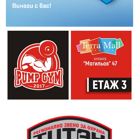
Младежкият център кани и всички млади хора,
които свират на китара, да се включат – независимо
от професионалното им ниво. Събитието е различно
– то не е концерт, а споделено преживяване, в което
всеки участва по свой начин. Няма сцена или
официална програма, няма предварително обявени
изпълнители и разделение между публика и
артисти. Всеки е добре дошъл да пее, свири или
просто да преживее звездопад, изпълнен с музика,
падащи звезди и желания.
За да улесни всички желаещи да се включат,
Младежки център – Габрово осигурява безплатен
транспорт до местността Градище. Електрическият
автобус ще тръгне в 19:30 ч. от пл. „Възраждане“, а
обратно към града в 00:00 ч. – от паркинга до