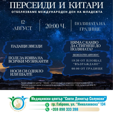
На 13 август организаторите са предвидили
занимания и за здрав дух, и за здраво тяло.
Инструкторката по пилатес и йога Йоанна Петрова
от FitLab ще се погрижи за добрия тонус с групова
тренировка от 19.00 ч., а след това ще има мозъчна
атака с куиз вечер за обща култура. Вечерта ще
приключи с прожекция на новия български