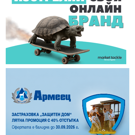
ние ги виждаме като ярки падащи звезди. На тъмно
и високо място могат да бъдат забелязани около 100
падащи звезди на час. На Градище, заради
близостта на града, броят им е значително по-
малък, но все пак много по- голям, отколкото в
обикновена лятна вечер.
12 АВГУСТ (сряда)
19:00ч. „Книга за книга“ – донеси книга, вземи си
друга, обсъди заглавия и автори с други читатели
20:00ч. Концерт на група МОЛЕЦ, GoGo,
Zov&Vakavliev, Toria
21:30ч. Коктейли и музика