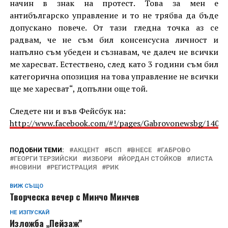
начин в знак на протест. Това за мен е
антибългарско управление и то не трябва да бъде
допускано повече. От тази гледна точка аз се
радвам, че не съм бил консенсусна личност и
напълно съм убеден и съзнавам, че далеч не всички
ме харесват. Естествено, след като 3 години съм бил
категорична опозиция на това управление не всички
ще ме харесват“, допълни още той.
Следете ни и във Фейсбук на:
http://www.facebook.com/#!/pages/Gabrovonewsbg/1405
ПОДОБНИ ТЕМИ:
АКЦЕНТ
БСП
ВНЕСЕ
ГАБРОВО
ГЕОРГИ ТЕРЗИЙСКИ
ИЗБОРИ
ЙОРДАН СТОЙКОВ
ЛИСТА
НОВИНИ
РЕГИСТРАЦИЯ
РИК
ВИЖ СЪЩО
Творческа вечер с Минчо Минчев
НЕ ИЗПУСКАЙ
Изложба „Пейзаж”