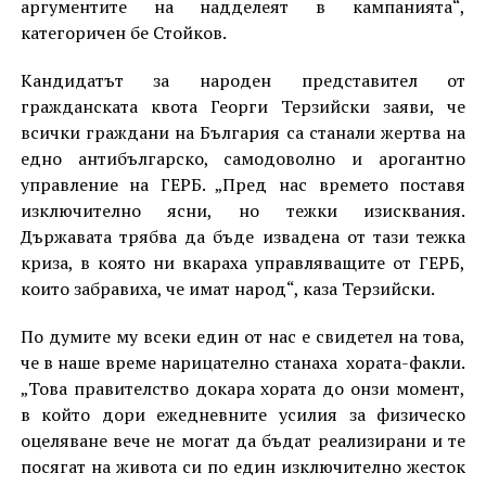
аргументите на надделеят в кампанията“,
категоричен бе Стойков.
Кандидатът за народен представител от
гражданската квота Георги Терзийски заяви, че
всички граждани на България са станали жертва на
едно антибългарско, самодоволно и арогантно
управление на ГЕРБ. „Пред нас времето поставя
изключително ясни, но тежки изисквания.
Държавата трябва да бъде извадена от тази тежка
криза, в която ни вкараха управляващите от ГЕРБ,
които забравиха, че имат народ“, каза Терзийски.
По думите му всеки един от нас е свидетел на това,
че в наше време нарицателно станаха хората-факли.
„Това правителство докара хората до онзи момент,
в който дори ежедневните усилия за физическо
оцеляване вече не могат да бъдат реализирани и те
посягат на живота си по един изключително жесток