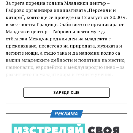
комедиен филм „Брънч за начинаещи“ – в парка,
За трета поредна година Младежки център –
под звездното дряновско небе.
Габрово организира инициативата „Персеиди и
китари“, която ще се проведе на 12 август от 20.00 ч.
в местността Градище. Събитието се организира от
Младежки център – Габрово и целта му е да
отбележи Международния ден на младежта с
преживяване, посветено на природата, музиката и
летните нощи, а също така и да напомни колко са
важни младежките дейности и политики на местно,
национално, европейско и международно ниво – за
развитието на младите хора и техните умения.
Вечерта е в пика на метеорния поток „Персеиди“ –
ЗАРЕДИ ОЩЕ
едно от най-красивите и очаквани астрономически
явления през годината. В продължение на няколко
И двете вечери ще продължи инициативата „Книга
дни Земята преминава през шлейф от частици,
за книга“ – всеки може да донесе книга от личната
РЕКЛАМА
оставени от кометата 109P/Swift-Tuttle.
си библиотека и да вземе друга. Целта е обмен на
заглавия, впечатления и приятен разговор за
Тези частици изгарят в атмосферата над нас и
литература.