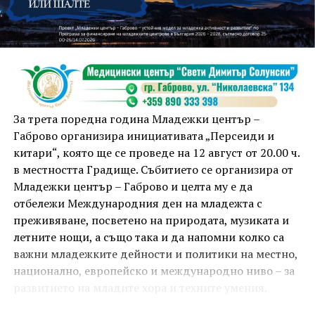
занимания и за здрав дух, и за здраво тяло.
Инструкторката по пилатес и йога Йоанна Петрова
от FitLab ще се погрижи за добрия тонус с групова
тренировка от 19.00 ч., а след това ще има мозъчна
атака с куиз вечер за обща култура. Вечерта ще
приключи с прожекция на новия български
комедиен филм „Брънч за начинаещи“ – в парка,
За трета поредна година Младежки център –
под звездното дряновско небе.
Габрово организира инициативата „Персеиди и
китари“, която ще се проведе на 12 август от 20.00 ч.
в местността Градище. Събитието се организира от
Младежки център – Габрово и целта му е да
отбележи Международния ден на младежта с
преживяване, посветено на природата, музиката и
летните нощи, а също така и да напомни колко са
важни младежките дейности и политики на местно,
национално, европейско и международно ниво – за
развитието на младите хора и техните умения.