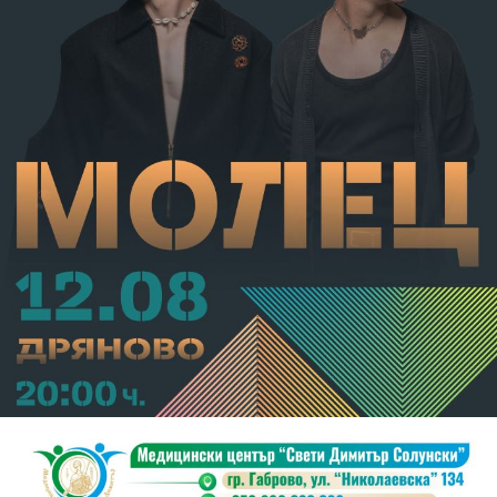
С постановление на Районна прокуратура-Габрово
В.А. е бил задържан за срок до 72 часа, а с
определение на Районен съд-Габрово спрямо него е
взета мярка за неотклонение „домашен арест“.
Съдебният акт е окончателен.