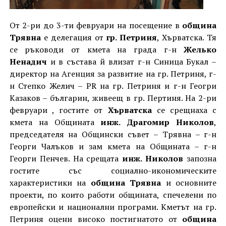
От 2-ри до 3-ти февруари на посещение в
община
Трявна
е делегация от
гр. Петриня
, Хърватска. Тя
се ръководи от кмета на града г-н
Желько
Ненадич
и в състава й влизат г-н Синица Букал –
директор на Агенция за развитие на гр. Петриня, г-
н Степко Желич – PR на гр. Петриня и г-н Геогри
Казаков – българин, живеещ в гр. Пертиня. На 2-ри
февруари , гостите от
Хърватска
се срещнаха с
кмета на Общината
инж. Драгомир Николов
,
председателя на Общински съвет – Трявна – г-н
Георги Чалъков и зам кмета на Общината – г-н
Георги Пенчев. На срещата
инж. Николов
запозна
гостите със социално-икономическите
характеристики на
община Трявна
и основните
проекти, по които работи общината, спечелени по
европейски и национални програми. Кметът на гр.
Петриня оцени високо постигнатото от
община