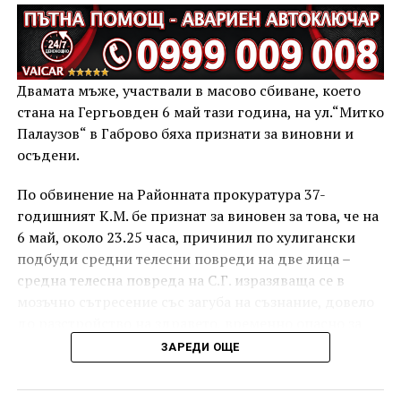
Двамата мъже, участвали в масово сбиване, което
стана на Гергьовден 6 май тази година, на ул.“Митко
Палаузов“ в Габрово бяха признати за виновни и
осъдени.
По обвинение на Районната прокуратура 37-
годишният К.М. бе признат за виновен за това, че на
6 май, около 23.25 часа, причинил по хулигански
подбуди средни телесни повреди на две лица –
средна телесна повреда на С.Г. изразяваща се в
мозъчно сътресение със загуба на съзнание, довело
до разстройство на здравето, временно опасно за
живота, и лека телесна повреда на Х.С., която бе с
ЗАРЕДИ ОЩЕ
порезна рана на петия пръст на дясната ръка,
довела до разстройство на здравето, неопасно за