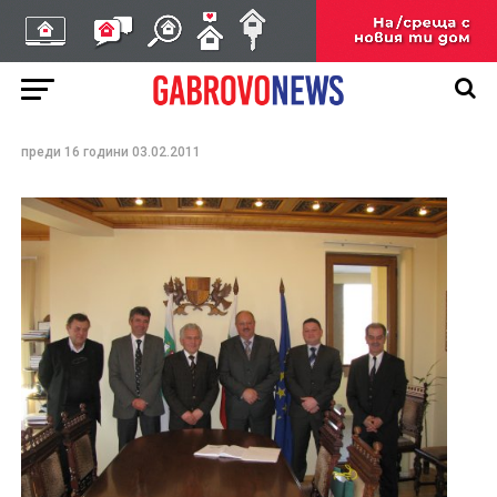
Делегация от гр.
Петриня, република
Хърватска, посети
община Трявна
преди 16 години
03.02.2011