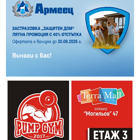
12 АВГУСТ (сряда)
19:00ч. „Книга за книга“ – донеси книга, вземи си
друга, обсъди заглавия и автори с други читатели
20:00ч. Концерт на група МОЛЕЦ, GoGo,
Zov&Vakavliev, Toria
21:30ч. Коктейли и музика
Младежкият център кани и всички млади хора,
които свират на китара, да се включат – независимо
от професионалното им ниво. Събитието е различно
– то не е концерт, а споделено преживяване, в което
всеки участва по свой начин. Няма сцена или
официална програма, няма предварително обявени
изпълнители и разделение между публика и
артисти. Всеки е добре дошъл да пее, свири или
просто да преживее звездопад, изпълнен с музика,