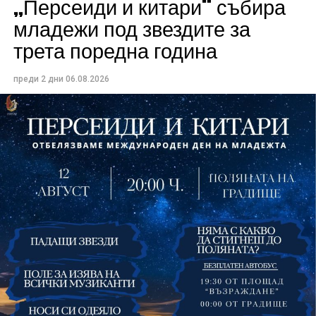
„Персеиди и китари“ събира
Всички събития ще се проведат в парк „Максим
младежи под звездите за
Райкович“, срещу часовниковата кула, с вход
трета поредна година
свободен. Програмата ще започне на 12 август с
концерт на група Молец и талантливите млади
преди 2 дни
06.08.2026
изпълнители GoGo, Toria, ZoV & Vakavliev.
На 13 август организаторите са предвидили