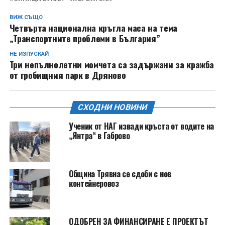
ВИЖ СЪЩО
Четвърта национална кръгла маса на тема
„Транспортните проблеми в България”
НЕ ИЗПУСКАЙ
Три непълнолетни момчета са задържани за кражба
от гробищния парк в Дряново
СХОДНИ НОВИНИ
Ученик от НАГ извади кръста от водите на
„Янтра“ в Габрово
Община Трявна се сдоби с нов
контейнеровоз
ОДОБРЕН ЗА ФИНАНСИРАНЕ Е ПРОЕКТЪТ