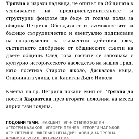
Трявна
и изрази надежда, че опитът на Общината в
усвояването на предприсъединителните и
структурни фондове ще бъде от голяма полза за
община Петриня. Обсъдиха се и възможностите за
бъдещо сътрудничество и евентуално подписване
на споразумение за съвместни действия, след
съответното одобрение от общинските съвети на
двете общини. След това гостите се запознаха с
културно-историческото наследство на нашия град,
като посетиха Старото школо, Даскалова къща,
Старинната улица, пл. Капитан Дядо Никола.
Кметът на гр. Петриня покани екип от
Трявна
да
посети
Хърватска
през втората половина на месец
април тази година.
ПОДОБНИ ТЕМИ:
АКЦЕНТ
Г-Н СТЕПКО ЖЕЛИЧ
ГЕОГРИ КАЗАКОВ
ГЕОРГИ ПЕНЧЕВ
ГЕОРГИ ЧАЛЪКОВ
ГР. ПЕТРИНЯ
ЖЕЛЬКО НЕНАДИЧ
ОБЩИНА ТРЯВНА
СИНИЦА БУКАЛ
ХЪРВАТСКА