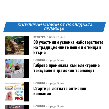
Фестивалът се организира по случай
Международния ден на младежта, който се
отбеляава редовно в Дряново от дълги години.
ПОПУЛЯРНИ НОВИНИ ОТ ПОСЛЕДНАТА
СЕДМИЦА
КУЛТУРА
преди 5 дни
30 участници усвоиха майсторството
на традиционните пещи и огнища в
Етър-а
НОВИНИ
преди 5 дни
Габрово преминава към електронно
таксуване в градския транспорт
НОВИНИ
преди 5 дни
Стартира лятната антиспин
кампания
НОВИНИ
преди 5 дни