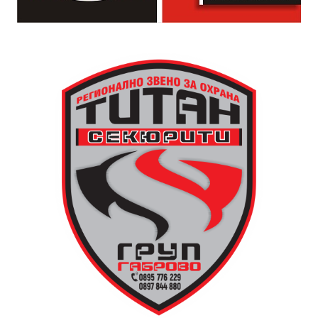
падащи звезди и желания.
За да улесни всички желаещи да се включат,
Младежки център – Габрово осигурява безплатен
транспорт до местността Градище. Електрическият
автобус ще тръгне в 19:30 ч. от пл. „Възраждане“, а
обратно към града в 00:00 ч. – от паркинга до
поляната. Вземете със себе си връхна дреха и одеяло
или шалте! За повече информация тел. 0887907075.
13 АВГУСТ (четвъртък)
19:00ч Групова тренировка с Йоанна Петрова от
FitLab
20:00ч. Куиз вечер за обща култура
21:30ч. Прожекция на филма “Брънч за начинаещи”
Ще бъде хубаво – не някога и някъде, а тук и сега!