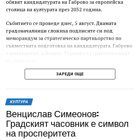
обявят кандидатурата на Габрово за европейска
столица на културата през 2032 година.
Събитието се проведе днес, 5 август. Двамата
градоначалници сложиха подписите си под
меморандум за стратегическо партньорство по
съвместната подготовка на кандидатурата. Габрово
е кандидатът, а Велико Търново е стратегическият
му партньор.
ЗАРЕДИ ОЩЕ
КУЛТУРА
Венцислав Симеонов:
Градският часовник е символ
на просперитета