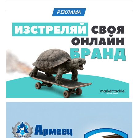
кметовете на Габрово и Велико Търново получиха
плакети от Община Дряново, посветени на 225-
РЕКЛАМА
годишнина от рождението на Колю Фичето, които
чествания белязаха миналата 2025 година. Връчи им
ги заместник – кметът Диляна Джеджева.
Темата тази година, „Топлината в дома: От
древното огнище до модерния уют“, постави
акцент върху практическото изграждане на
традиционна пещ и огнище. Всички преминали през
тридневното обучение получиха „Уверително“ –
официалният документ, който музей „Етър“ издава
за придобитите знания и умения.