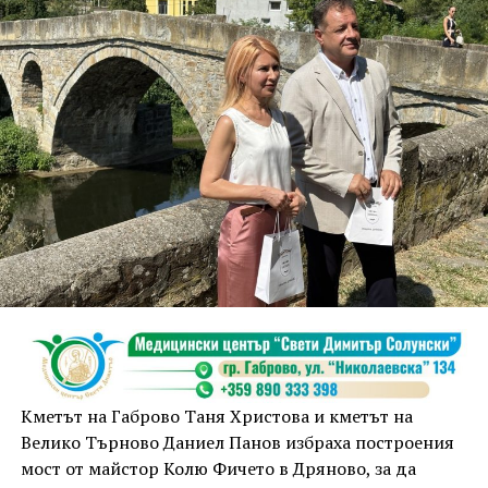
Кметът на Габрово Таня Христова и кметът на
Велико Търново Даниел Панов избраха построения
мост от майстор Колю Фичето в Дряново, за да