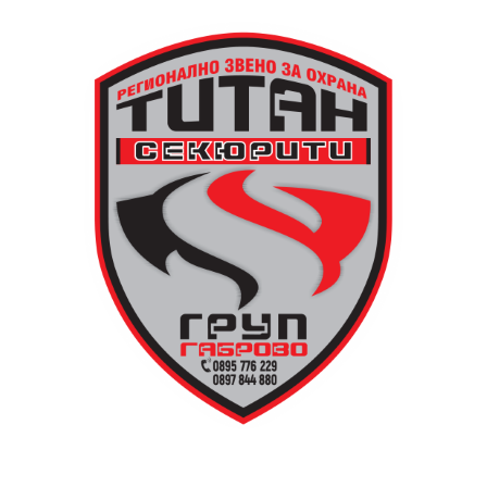
любопитен детайл около самото местоположение на
новата кула. Архитект Илия Лефтеров е трябвало да
търси подходящо място за нейното изграждане, тъй
като до средата на 80-те години на нейното
оригинално място вече били построени сградите на
Община Дряново и на полицията.
Дървените елементи и носещата конструкция бяха
във фокуса на практиката, водена от реставратора
Валентин Дамянов. С отличните си комуникационни
умения и задълбочени знания той демонстрира
различните видове традиционни инструменти,
тяхната поддръжка и правилната им употреба в
целия процес.
Арх. Николай Маринов от сдружение „Мещра“
преведе участниците през майсторството за работа
с глина и естествени материали, необходими за