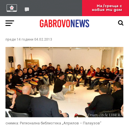
Интерактивна
презентация на книгата
„Алхимия на ритъма”
преди 14 години
04.02.2013
снимка: Регионална библиотека „Априлов – Палаузов“