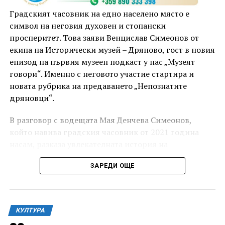
Градският часовник на едно населено място е
символ на неговия духовен и стопански
просперитет. Това заяви Венцислав Симеонов от
екипа на Исторически музей – Дряново, гост в новия
епизод на първия музеен подкаст у нас „Музеят
говори“. Именно с неговото участие стартира и
новата рубрика на предаването „Непознатите
дряновци“.
„Това не е партньорство, което ще разпределя
В разговор с водещата Мая Денчева Симеонов,
ресурси. То ще предостави възможност на
който навива градския часовник от 2021 година
Централна България да демонстрира своя
насам, разказа увлекателната история на
потенциал и да превърне културата в двигател за
часовниковия механизъм и на часовниковата кула в
развитие, привличане на хора и инвестиции“,
ЗАРЕДИ ОЩЕ
града, от появата им през Възраждането, през
допълни още Христова.
годините на социализма, чак до днешния ден.
Кметът на старата столица Даниел Панов припомни,
че партньорството между Габрово и Велико
КУЛТУРА
Търново има своите здрави основи, изграждани