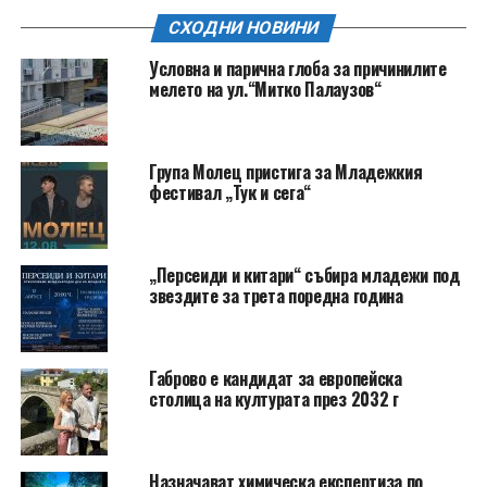
СХОДНИ НОВИНИ
Условна и парична глоба за причинилите
мелето на ул.“Митко Палаузов“
Група Молец пристига за Младежкия
фестивал „Тук и сега“
„Персеиди и китари“ събира младежи под
звездите за трета поредна година
Габрово е кандидат за европейска
столица на културата през 2032 г
Назначават химическа експертиза по