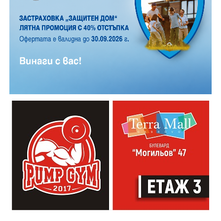
Години след разрушаването на кулата се заражда
инициатива за нейното възстановяване, обединила
местни културни дейци – сред тях творецът Иван
Практическият модул даде възможност на
Койчев и етнографът Бонка Тихова. Усилията им се
участниците да работят рамо до рамо с утвърдени
увенчават с успех и на 8 септември 1984 година
специалисти в занаята. Павел Кунчев, един от
часовниковата кула, с работещия век по-рано
признатите майстори реставратори в музей „Етър“,
механизъм, е официално открита наново. Самият
води обучението за изграждане на каменна основа
механизъм е възстановен година по-рано, през 1983
за отоплителните съоръжения. Част от курсистите
г., от майстор Илия Ковачев, който изковава
надградиха своите умения по каменна зидария,
липсващите му части. Днес неговият син, Иван
придобити в предишни издания на програмата.
Ковачев, продължава делото на баща си, като се
грижи за техническата поддръжка на механизма и
отстранява евентуални повреди.
Разказаната от Симеонов история разкрива и