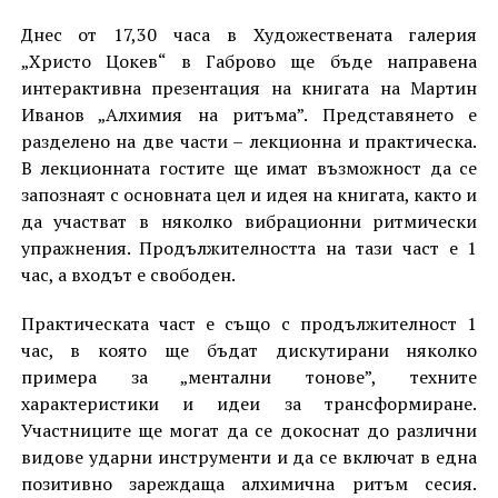
Днес от 17,30 часа в Художествената галерия
„Христо Цокев“ в Габрово ще бъде направена
интерактивна презентация на книгата на Мартин
Иванов „Алхимия на ритъма”. Представянето е
разделено на две части – лекционна и практическа.
В лекционната гостите ще имат възможност да се
запознаят с основната цел и идея на книгата, както и
да участват в няколко вибрационни ритмически
упражнения. Продължителността на тази част е 1
час, а входът е свободен.
Практическата част е също с продължителност 1
час, в която ще бъдат дискутирани няколко
примера за „ментални тонове”, техните
характеристики и идеи за трансформиране.
Участниците ще могат да се докоснат до различни
видове ударни инструменти и да се включат в една
позитивно зареждаща алхимична ритъм сесия.