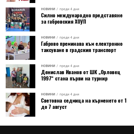
температурата и равномерното разпределяне на
жарта. Точно в 14:00 часа в пещта бяха поставени
НОВИНИ
преди 4 дни
Силно международно представяне
тавите с вечерята, която по-късно бе споделена на
за габровския ХОУП
открито в нощния музей.
Лекционният модул от първия ден (31 юли)
НОВИНИ
преди 4 дни
Габрово преминава към електронно
предложи теоретична основа и дискусии,
таксуване в градския транспорт
свързващи историческото наследство със
съвременния начин на живот: Арх. Николай
Маринов и д-р инж. Петя Груева от сдружение
НОВИНИ
преди 4 дни
Денислав Иванов от ШК „Орловец
„Мещра“ откриха програмата с лекция за
1997“ стана първи на турнир
принципите на отоплителните системи в
традиционната архитектура.
НОВИНИ
преди 4 дни
Световна седмица на кърменето от 1
В следващ панел арх. Маринов представи и
до 7 август
съвременни алтернативи за отопление на дърва при
еднофамилни сгради.