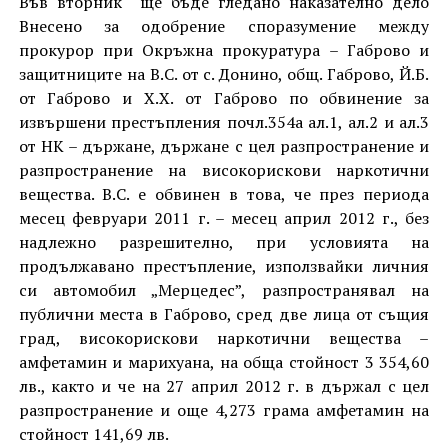
Във вторник ще бъде гледано наказателно дело
Внесено за одобрение споразумение между
прокурор при Окръжна прокуратура – Габрово и
защитниците на В.С. от с. Донино, общ. Габрово, Й.Б.
от Габрово и Х.Х. от Габрово по обвинение за
извършени престъпления почл.354а ал.1, ал.2 и ал.3
от НК – държане, държане с цел разпространение и
разпространение на високорискови наркотични
вещества. В.С. е обвинен в това, че през периода
месец февруари 2011 г. – месец април 2012 г., без
надлежно разрешително, при условията на
продължавано престъпление, използвайки личния
си автомобил „Мерцедес”, разпространявал на
публични места в Габрово, сред две лица от същия
град, високорискови наркотични вещества –
амфетамин и марихуана, на обща стойност 3 354,60
лв., както и че на 27 април 2012 г. в държал с цел
разпространение и още 4,273 грама амфетамин на
стойност 141,69 лв.