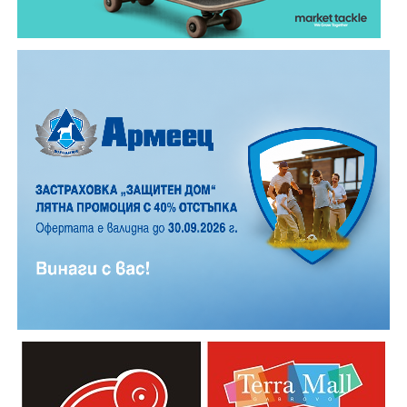
12 АВГУСТ (сряда)
19:00ч. „Книга за книга“ – донеси книга, вземи си
друга, обсъди заглавия и автори с други читатели
20:00ч. Концерт на група МОЛЕЦ, GoGo,
Zov&Vakavliev, Toria
21:30ч. Коктейли и музика
Младежкият център кани и всички млади хора,
които свират на китара, да се включат – независимо
от професионалното им ниво. Събитието е различно
– то не е концерт, а споделено преживяване, в което