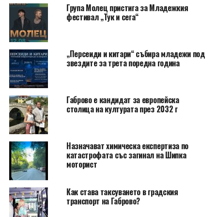
Група Молец пристига за Младежкия
фестивал „Тук и сега“
„Персеиди и китари“ събира младежи под
звездите за трета поредна година
Габрово е кандидат за европейска
столица на културата през 2032 г
Назначават химическа експертиза по
катастрофата със загинал на Шипка
моторист
Как става таксуването в градския
транспорт на Габрово?