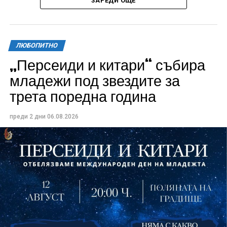
ЗАРЕДИ ОЩЕ
ЛЮБОПИТНО
„Персеиди и китари“ събира
Всички събития ще се проведат в парк „Максим
младежи под звездите за
Райкович“, срещу часовниковата кула, с вход
трета поредна година
свободен. Програмата ще започне на 12 август с
концерт на група Молец и талантливите млади
преди 2 дни
06.08.2026
изпълнители GoGo, Toria, ZoV & Vakavliev.