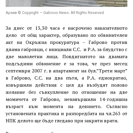
Архив © Copyright — Gabrovo News. All Rights Reserved
За днес от 13,30 часа е насрочено наказателното
дело от общ характер, образувано по обвинителен
акт на Окръжна прокуратура – Габрово против
двама габровци, с инициали С.С. и Р.А. за блудство с
две малолетни лица. Повдигнатото на двамата
подсъдими обвинение е за това, че през месец
септември 2007 г. в апартамент на бул.”Трети март”
в Габрово, С.С. на два пъти, а Р.А. еднократно,
извършили действия с цел да възбудят полово
желание без съвкупление по отношение на две
момичета от Габрово, ненавършили 14-годишна
възраст към момента на деянието. Съгласно
установената практика и разпоредбата на чл.263 от
НПК делото ще бъде гледано при закрити врати.