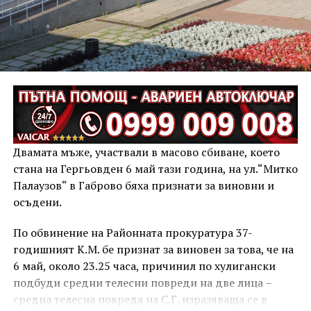
Двамата мъже, участвали в масово сбиване, което
стана на Гергьовден 6 май тази година, на ул.“Митко
Палаузов“ в Габрово бяха признати за виновни и
осъдени.
По обвинение на Районната прокуратура 37-
годишният К.М. бе признат за виновен за това, че на
6 май, около 23.25 часа, причинил по хулигански
подбуди средни телесни повреди на две лица –
средна телесна повреда на С.Г. изразяваща се в