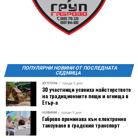
19:00ч Групова тренировка с Йоанна Петрова от
FitLab
20:00ч. Куиз вечер за обща култура
21:30ч. Прожекция на филма “Брънч за начинаещи”
Ще бъде хубаво – не някога и някъде, а тук и сега!
Фестивалът се организира по случай
Международния ден на младежта, който се
отбеляава редовно в Дряново от дълги години.
ПОПУЛЯРНИ НОВИНИ ОТ ПОСЛЕДНАТА
СЕДМИЦА
КУЛТУРА
преди 5 дни
30 участници усвоиха майсторството
на традиционните пещи и огнища в
Етър-а
НОВИНИ
преди 5 дни
Габрово преминава към електронно
таксуване в градския транспорт