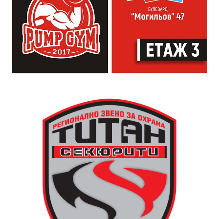
всеки участва по свой начин. Няма сцена или
официална програма, няма предварително обявени
изпълнители и разделение между публика и
артисти. Всеки е добре дошъл да пее, свири или
просто да преживее звездопад, изпълнен с музика,
падащи звезди и желания.
За да улесни всички желаещи да се включат,
Младежки център – Габрово осигурява безплатен
транспорт до местността Градище. Електрическият
автобус ще тръгне в 19:30 ч. от пл. „Възраждане“, а
обратно към града в 00:00 ч. – от паркинга до
поляната. Вземете със себе си връхна дреха и одеяло
или шалте! За повече информация тел. 0887907075.
13 АВГУСТ (четвъртък)