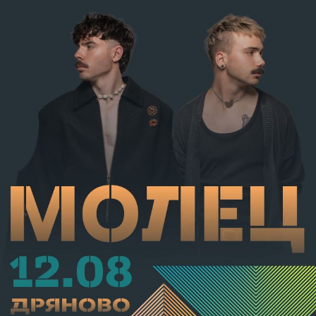
т.12 пр.1, вр. чл.130 ал.1 от НК, като А.Н. е освободен
от наказателна отговорност и му е наложено
административно наказание по реда на чл.78а ал.1
от НК – глоба в размер на 306,77 евро.
С постановление на Районна прокуратура-Габрово
В.А. е бил задържан за срок до 72 часа, а с
определение на Районен съд-Габрово спрямо него е
взета мярка за неотклонение „домашен арест“.
Съдебният акт е окончателен.