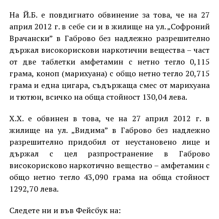
На Й.Б. е повдигнато обвинение за това, че на 27
април 2012 г. в себе си и в жилище на ул. „Софроний
Врачански” в Габрово без надлежно разрешително
държал високорискови наркотични вещества – част
от две таблетки амфетамин с нетно тегло 0,115
грама, коноп (марихуана) с общо нетно тегло 20,715
грама и една цигара, съдържаща смес от марихуана
и тютюн, всичко на обща стойност 130,04 лева.
Х.Х. е обвинен в това, че на 27 април 2012 г. в
жилище на ул. „Видима” в Габрово без надлежно
разрешително придобил от неустановено лице и
държал с цел разпространение в Габрово
високорисково наркотично вещество – амфетамин с
общо нетно тегло 43,090 грама на обща стойност
1292,70 лева.
Следете ни и във Фейсбук на: