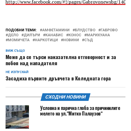
http://www.facebook.com/#!/pages/Gabrovonewsbg/1405
ПОДОБНИ ТЕМИ:
АМФЕТАМИНИ
БЛУДСТВО
ГАБРОВО
ДЕЛО
ДИЛЪРИ
КАНАБИС
КОНОС
МАРИХУАНА
МОМИЧЕТА
НАРКОТИЦИ
НОВИНИ
СЪД
ВИЖ СЪЩО
Може да се търси наказателна отговорност и за
побоя над нападателя
НЕ ИЗПУСКАЙ
Засадиха първите дръвчета в Коледната гора
СХОДНИ НОВИНИ
Условна и парична глоба за причинилите
мелето на ул.“Митко Палаузов“