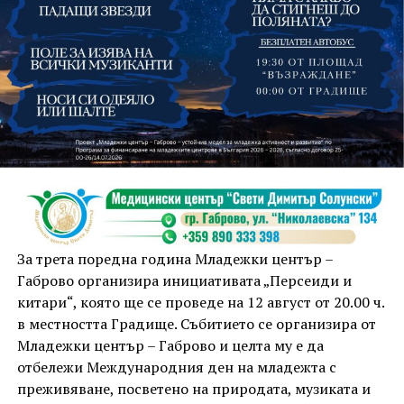
На 13 август организаторите са предвидили
занимания и за здрав дух, и за здраво тяло.
Инструкторката по пилатес и йога Йоанна Петрова
от FitLab ще се погрижи за добрия тонус с групова
тренировка от 19.00 ч., а след това ще има мозъчна
атака с куиз вечер за обща култура. Вечерта ще
приключи с прожекция на новия български
комедиен филм „Брънч за начинаещи“ – в парка,
За трета поредна година Младежки център –
под звездното дряновско небе.
Габрово организира инициативата „Персеиди и
китари“, която ще се проведе на 12 август от 20.00 ч.
в местността Градище. Събитието се организира от
Младежки център – Габрово и целта му е да
отбележи Международния ден на младежта с
преживяване, посветено на природата, музиката и