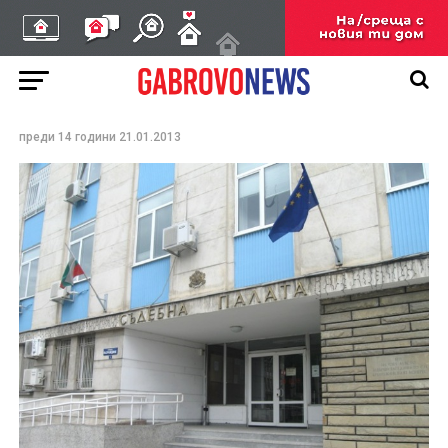
Дело срещу двама,
блудствали с
малолетни момичета
преди 14 години
21.01.2013