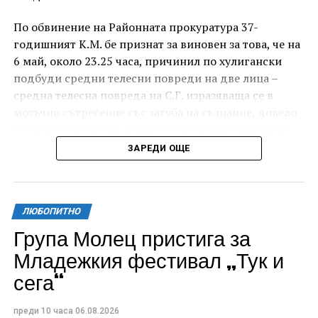
По обвинение на Районната прокуратура 37-
годишният К.М. бе признат за виновен за това, че на
6 май, около 23.25 часа, причинил по хулигански
подбуди средни телесни повреди на две лица –
средна телесна повреда на С.Г. изразяваща се в
мозъчно сътресение със загуба на съзнание, довело
до разстройство на здравето, временно опасно за
живота, и лека телесна повреда на Х.С., която бе с
ЗАРЕДИ ОЩЕ
порезна рана на петия пръст на дясната ръка,
довела до разстройство на здравето, неопасно за
живота.
ЛЮБОПИТНО
За извършеното престъпление 37-годишният бе
Група Молец пристига за
осъден с наложено наказание 1 година и 8 месеца
Младежкия фестивал „Тук и
лишаване от свобода, чието изпълнение бб отложено
сега“
за срок от 4 години и 6 месеца.
Съучастникът му, с инициали А.Н. на 19 години, пък
преди 10 часа
06.08.2026