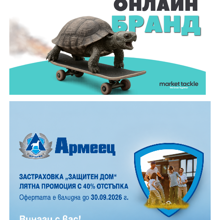
и високо място могат да бъдат забелязани около 100
падащи звезди на час. На Градище, заради
близостта на града, броят им е значително по-
малък, но все пак много по- голям, отколкото в
обикновена лятна вечер.
12 АВГУСТ (сряда)
19:00ч. „Книга за книга“ – донеси книга, вземи си
друга, обсъди заглавия и автори с други читатели
20:00ч. Концерт на група МОЛЕЦ, GoGo,
Zov&Vakavliev, Toria
21:30ч. Коктейли и музика