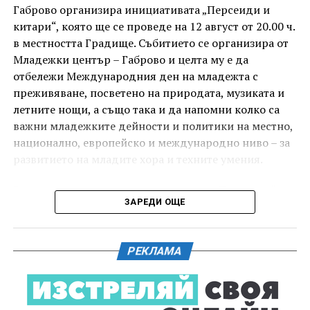
под звездното дряновско небе.
Габрово организира инициативата „Персеиди и
китари“, която ще се проведе на 12 август от 20.00 ч.
в местността Градище. Събитието се организира от
Младежки център – Габрово и целта му е да
отбележи Международния ден на младежта с
преживяване, посветено на природата, музиката и
летните нощи, а също така и да напомни колко са
важни младежките дейности и политики на местно,
национално, европейско и международно ниво – за
развитието на младите хора и техните умения.
Вечерта е в пика на метеорния поток „Персеиди“ –
ЗАРЕДИ ОЩЕ
едно от най-красивите и очаквани астрономически
явления през годината. В продължение на няколко
И двете вечери ще продължи инициативата „Книга
дни Земята преминава през шлейф от частици,
за книга“ – всеки може да донесе книга от личната
РЕКЛАМА
оставени от кометата 109P/Swift-Tuttle.
си библиотека и да вземе друга. Целта е обмен на
заглавия, впечатления и приятен разговор за
Тези частици изгарят в атмосферата над нас и
литература.
ние ги виждаме като ярки падащи звезди. На тъмно