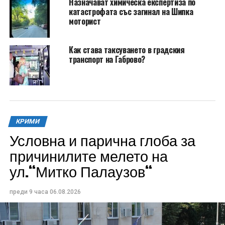
Назначават химическа експертиза по
катастрофата със загинал на Шипка
моторист
Как става таксуването в градския
транспорт на Габрово?
КРИМИ
Условна и парична глоба за
причинилите мелето на
ул.“Митко Палаузов“
преди 9 часа
06.08.2026