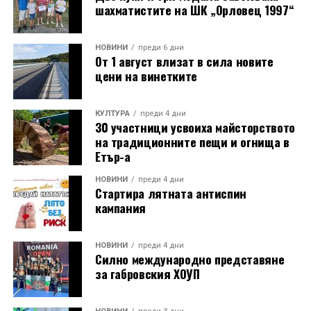
шахматистите на ШК „Орловец 1997“
НОВИНИ
преди 6 дни
От 1 август влизат в сила новите
цени на винетките
КУЛТУРА
преди 4 дни
30 участници усвоиха майсторството
на традиционните пещи и огнища в
Етър-а
НОВИНИ
преди 4 дни
Стартира лятната антиспин
кампания
НОВИНИ
преди 4 дни
Силно международно представяне
за габровския ХОУП