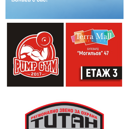
Младежкият център кани и всички млади хора,
които свират на китара, да се включат – независимо
от професионалното им ниво. Събитието е различно
– то не е концерт, а споделено преживяване, в което
всеки участва по свой начин. Няма сцена или
официална програма, няма предварително обявени
изпълнители и разделение между публика и
артисти. Всеки е добре дошъл да пее, свири или
просто да преживее звездопад, изпълнен с музика,
падащи звезди и желания.
За да улесни всички желаещи да се включат,
Младежки център – Габрово осигурява безплатен
транспорт до местността Градище. Електрическият
автобус ще тръгне в 19:30 ч. от пл. „Възраждане“, а
обратно към града в 00:00 ч. – от паркинга до
поляната. Вземете със себе си връхна дреха и одеяло