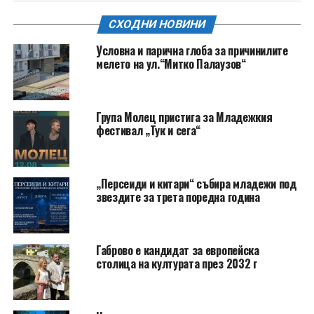
СХОДНИ НОВИНИ
Условна и парична глоба за причинилите
мелето на ул.“Митко Палаузов“
Група Молец пристига за Младежкия
фестивал „Тук и сега“
„Персеиди и китари“ събира младежи под
звездите за трета поредна година
Габрово е кандидат за европейска
столица на културата през 2032 г