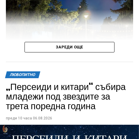
ЗАРЕДИ ОЩЕ
ЛЮБОПИТНО
„Персеиди и китари“ събира
Всички събития ще се проведат в парк „Максим
младежи под звездите за
Райкович“, срещу часовниковата кула, с вход
трета поредна година
свободен. Програмата ще започне на 12 август с
концерт на група Молец и талантливите млади
преди 10 часа
06.08.2026
изпълнители GoGo, Toria, ZoV & Vakavliev.