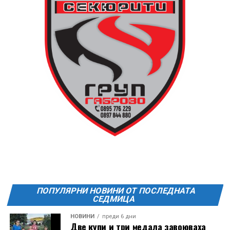
или шалте! За повече информация тел. 0887907075.
13 АВГУСТ (четвъртък)
19:00ч Групова тренировка с Йоанна Петрова от
FitLab
20:00ч. Куиз вечер за обща култура
21:30ч. Прожекция на филма “Брънч за начинаещи”
Ще бъде хубаво – не някога и някъде, а тук и сега!
Фестивалът се организира по случай
Международния ден на младежта, който се
отбеляава редовно в Дряново от дълги години.
ПОПУЛЯРНИ НОВИНИ ОТ ПОСЛЕДНАТА
СЕДМИЦА
НОВИНИ
преди 6 дни
Две купи и три медала завоюваха