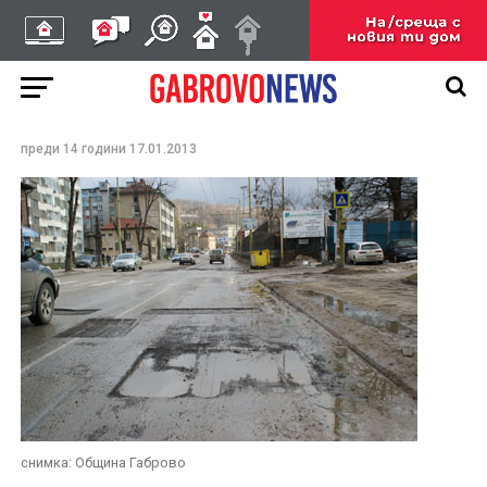
Мярка за безопасност
на пешеходците на
бул.“Априлов“
преди 14 години
17.01.2013
снимка: Община Габрово