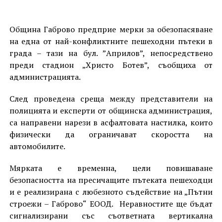
Община Габрово предприе мерки за обезопасяване
на една от най-конфликтните пешеходни пътеки в
града – тази на бул. ”Априлов”, непосредствено
преди стадион „Христо Ботев”, съобщиха от
администрацията.
След проведена среща между представители на
полицията и експерти от общинска администрация,
са направени нарези в асфалтовата настилка, които
физически да ограничават скоростта на
автомобилите.
Мярката е временна, цели повишаване
безопасността на пресичащите пътеката пешеходци
и е реализирана с любезното съдействие на „Пътни
строежи – Габрово“ ЕООД. Неравностите ще бъдат
сигнализирани със съответната вертикална