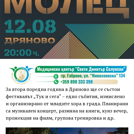
За втора поредна година в Дряново ще се състои
фестивалът „Тук и сега“ – едно събития, измислено
и организирано от младите хора в града. Планирани
са музикален концерт, размяна на книги, куиз вечер,
прожекция на филм, групова тренировка и др.