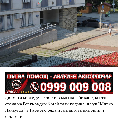
Двамата мъже, участвали в масово сбиване, което
стана на Гергьовден 6 май тази година, на ул.“Митко
Палаузов“ в Габрово бяха признати за виновни и
осъдени.