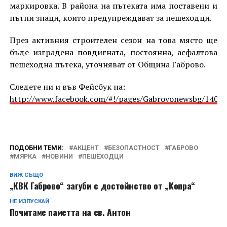
маркировка. В района на пътеката има поставени и
пътни знаци, които предупреждават за пешеходци.
През активния строителен сезон на това място ще
бъде изградена повдигната, постоянна, асфалтова
пешеходна пътека, уточняват от Община Габрово.
Следете ни и във Фейсбук на:
http://www.facebook.com/#!/pages/Gabrovonewsbg/1405
ПОДОБНИ ТЕМИ:
АКЦЕНТ
БЕЗОПАСТНОСТ
ГАБРОВО
МЯРКА
НОВИНИ
ПЕШЕХОДЦИ
ВИЖ СЪЩО
„КВК Габрово“ загуби с достойнство от „Копра“
НЕ ИЗПУСКАЙ
Почитаме паметта на св. Антон