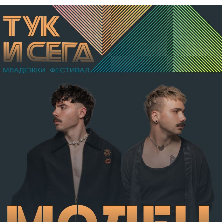
бе признат за виновен за това, че причинил по
хулигански подбуди леки телесни повреди на В.А. –
разкъсно-контузни рани в теменно-тилната област и
в областта на носа, и охлузни рани, довели до
разстройство на здравето, неопасно за живота.
Престъплението бе класифицирано по чл.131 ал.1
т.12 пр.1, вр. чл.130 ал.1 от НК, като А.Н. е освободен
от наказателна отговорност и му е наложено
административно наказание по реда на чл.78а ал.1
от НК – глоба в размер на 306,77 евро.
С постановление на Районна прокуратура-Габрово
В.А. е бил задържан за срок до 72 часа, а с
определение на Районен съд-Габрово спрямо него е
взета мярка за неотклонение „домашен арест“.
Съдебният акт е окончателен.