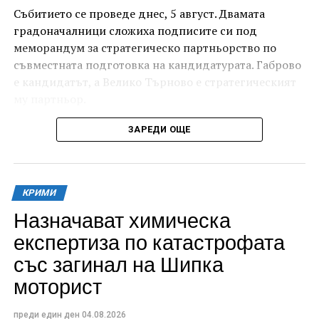
Събитието се проведе днес, 5 август. Двамата
градоначалници сложиха подписите си под
меморандум за стратегическо партньорство по
съвместната подготовка на кандидатурата. Габрово
е кандидатът, а Велико Търново е стратегическият
му партньор.
ЗАРЕДИ ОЩЕ
КРИМИ
Назначават химическа
експертиза по катастрофата
със загинал на Шипка
моторист
Изборът на Дряновския мост – този архитектурен
шедьовър на възрожденското ни строителство и
преди един ден
04.08.2026