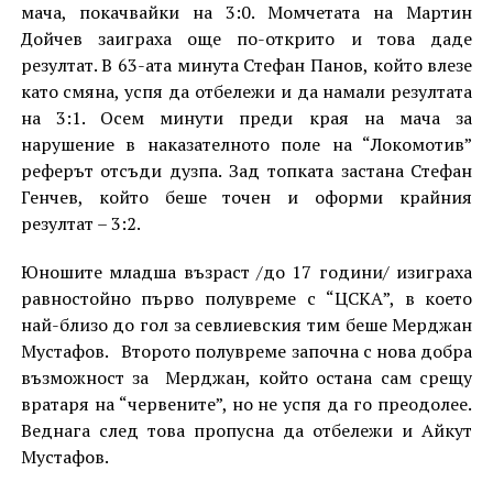
мача, покачвайки на 3:0. Момчетата на Мартин
Дойчев заиграха още по-открито и това даде
резултат. В 63-ата минута Стефан Панов, който влезе
като смяна, успя да отбележи и да намали резултата
на 3:1. Осем минути преди края на мача за
нарушение в наказателното поле на “Локомотив”
реферът отсъди дузпа. Зад топката застана Стефан
Генчев, който беше точен и оформи крайния
резултат – 3:2.
Юношите младша възраст /до 17 години/ изиграха
равностойно първо полувреме с “ЦСКА”, в което
най-близо до гол за севлиевския тим беше Мерджан
Мустафов. Второто полувреме започна с нова добра
възможност за Мерджан, който остана сам срещу
вратаря на “червените”, но не успя да го преодолее.
Веднага след това пропусна да отбележи и Айкут
Мустафов.