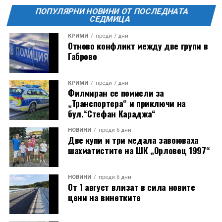
ПОПУЛЯРНИ НОВИНИ ОТ ПОСЛЕДНАТА
СЕДМИЦА
КРИМИ
преди 7 дни
Отново конфликт между две групи в
Габрово
КРИМИ
преди 7 дни
Филмиран се помисли за
„Транспортера“ и приключи на
бул.“Стефан Караджа“
НОВИНИ
преди 6 дни
Две купи и три медала завоюваха
шахматистите на ШК „Орловец 1997“
НОВИНИ
преди 6 дни
От 1 август влизат в сила новите
цени на винетките