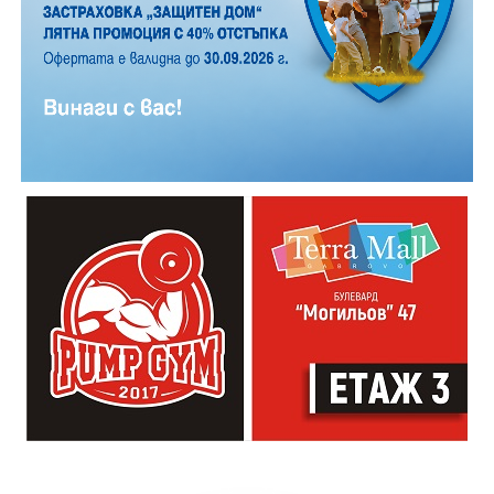
От 6 август хартиеният билет за обществения
транспорт в Габрово става електронен, с което ерата
на хартиените билети в приключва.
Новата
система
ще бъде достъпна за всички жители и
гости на града, които ще могат да закупуват и
валидират превозни документи по модерен и
удобен начин.