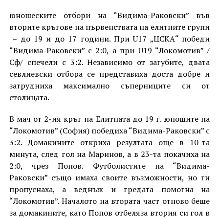
юношеските отбори на “Видима-Раковски” във
вторите кръгове на първенствата на елитните групи
– до 19 и до 17 години. При U17 „ЦСКА“ победи
“Видима-Раковски” с 2:0, а при U19 “Локомотив” /
Сф/ спечели с 3:2. Независимо от загубите, двата
севлиевски отбора се представиха доста добре и
затрудниха максимално съперниците си от
столицата.
В мач от 2-ия кръг на Елитната до 19 г. юношите на
“Локомотив” (София) победиха “Видима-Раковски” с
3:2. Домакините откриха резултата още в 10-та
минута, след гол на Маринов, а в 23-та покачиха на
2:0, чрез Попов. Футболистите на “Видима-
Раковски” също имаха своите възможности, но ги
пропуснаха, а веднъж и гредата помогна на
“Локомотив”. Началото на втората част отново беше
за домакините, като Попов отбеляза втория си гол в