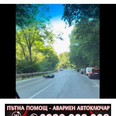
майсторство, вечен символ на Дряново, носи
дълбоко послание. Мястото, където документът бе
подписан, символизира свързаността,
сътрудничеството и общото бъдеще, подчерта
кметът Таня Христова.
По думите ѝ мостът, построен от Първомайстора
през 1861 г. свързва двата града, обединени от
общи ценности, доверие и желание да градят
заедно. „Днес показваме модел, който дава шанс на
истинското партньорство. Във време, когато сякаш е
модерно да се разделяме, ние показваме, че два
значими за културата, индустрията и обществените
инициативи български града могат да вървят
заедно“, коментира тя.