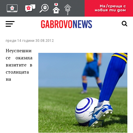
Юношите на „Видима-
Раковски“ загубиха от
„ЦСКА“ и „Локо“
(София)
преди 14 години
30.08.2012
Неуспешни
се оказаха
визитите в
столицата
на