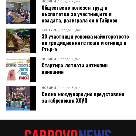
НОВИНИ
преди 7 дни
Обществено полезен труд и
възпитател за участниците в
свадата, разиграла се в Габрово
КУЛТУРА
преди 3 дни
30 участници усвоиха майсторството
на традиционните пещи и огнища в
Етър-а
НОВИНИ
преди 3 дни
Стартира лятната антиспин
кампания
НОВИНИ
преди 3 дни
Силно международно представяне
за габровския ХОУП