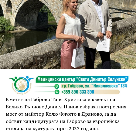
Кметът на Габрово Таня Христова и кметът на
Велико Търново Даниел Панов избраха построения
мост от майстор Колю Фичето в Дряново, за да
обявят кандидатурата на Габрово за европейска
столица на културата през 2032 година.