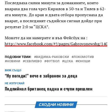
Последваха силни минути за домакините, които
вкараха два гола чрез Кирилов в 50-та и Тилев в 62-
ата минути. До края и двата отбора пропуснаха да
вкарат, а последният съдийски сигнал дойде при
резултат 2:0 за “ЦСКА”.
Можете да ни намерите и във Фейсбук на :
http://www.facebook.com/#!/pages/Gabrovonewsbg/1405
ПОДОБНИ ТЕМИ:
ВИДИМА-РАКОВСКИ
ЛОКОМОТИВ
НОВИНИ
СЕВЛИЕВО
ФУТБОЛ
ЦСКА
ЮНОШИ
ВИЖ СЪЩО
“Ну погоди!” вече е забранен за деца
НЕ ИЗПУСКАЙ
Подпийнал британец падна и счупи прешлен
СХОДНИ НОВИНИ