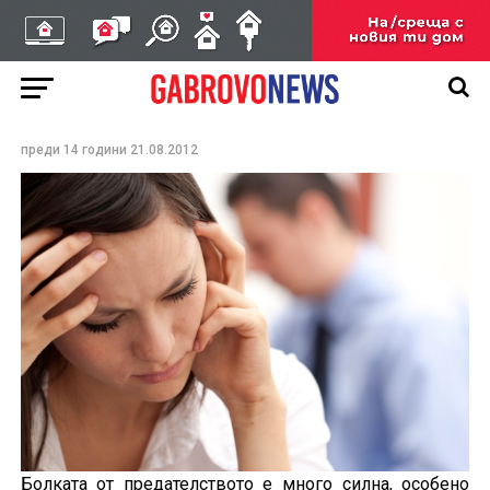
Как да се справим с
болката от изневярата?
Решете дали да останете, или да си
тръгнете
преди 14 години
21.08.2012
Болката от предателството е много силна, особено