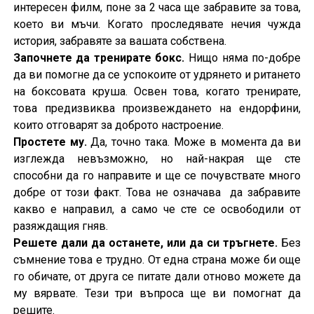
интересен филм, поне за 2 часа ще забравите за това,
което ви мъчи. Когато проследявате нечия чужда
история, забравяте за вашата собствена.
Започнете да тренирате бокс.
Нищо няма по-добре
да ви помогне да се успокоите от удрянето и ритането
на боксовата круша. Освен това, когато тренирате,
това предизвиква произвеждането на ендорфини,
които отговарят за доброто настроение.
Простете му.
Да, точно така. Може в момента да ви
изглежда невъзможно, но най-накрая ще сте
способни да го направите и ще се почувствате много
добре от този факт. Това не означава да забравите
какво е направил, а само че сте се освободили от
разяждащия гняв.
Решете дали да останете, или да си тръгнете.
Без
съмнение това е трудно. От една страна може би още
го обичате, от друга се питате дали отново можете да
му вярвате. Тези три въпроса ще ви помогнат да
решите.