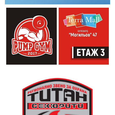
„Часовниковата кула има изключително силно
влияние на целия обществен живот. Чрез нея се
регулира времето. Тя е и форма на справедливост и
именно тя прави едно населено място град“,
коментира Симеонов.
Сто и пет години след построяването на първата
часовникова кула, механизмът ѝ е заменен с нов,
дело на двама тревненски майстори – Генчо Колев и
Христо Василев, през 1883 година. Той работи до
1945 година, когато самата кула е съборена. Нейното
„тиктакащо сърце“ обаче е спасено от местните
жители, съхранено и предадено по-късно на
дряновския музей.