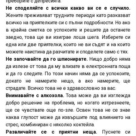
преборите с депресията.
Не споделяйте с всички какво ви се е случило.
Жените преживяват трудните периоди като разказват
всичко на приятелките си с пълни подробности. Но ако
в крайна сметка се успокоите и решите да останете
заедно, това ще ви изиграе лоша шега. Изберете си
една или две приятелки, които не ви съдят и на които
можете наистина да разчитате и споделете само с тях.
Не започвайте да го шпионирате.
Нищо добро няма
да излезе от това да му влизате в електронната поща
и да го следите. По този начин няма да се успокоите,
докато не намерите нещо, а ако намерите, ще
страдате. Всичко това не е здравословно за вас.
Внимавайте с алкохола.
Това може да ви изглежда
добро решение на проблема, но когато изтрезнеете,
ще се чувствате още по-зле. Освен това не се знае
каква глупост може да извършите под влиянието на
стрес, комбиниран с няколко коктейла.
Развличайте се с приятни неща.
Пуснете си