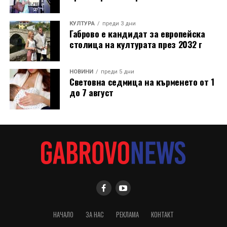
оригинално място вече били построени сградите на
Община Дряново и на полицията.
КУЛТУРА
преди 3 дни
Габрово е кандидат за европейска
столица на културата през 2032 г
НОВИНИ
преди 5 дни
Световна седмица на кърменето от 1
до 7 август
В новия епизод на „Музеят говори“ зрителите ще
видят в детайли как се навива часовникът, как се
НАЧАЛО
ЗА НАС
РЕКЛАМА
КОНТАКТ
извършва неговото сверяване и как изглежда кулата