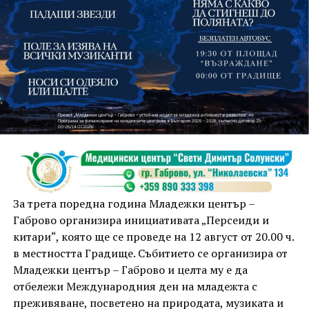
На 13 август организаторите са предвидили
занимания и за здрав дух, и за здраво тяло.
Инструкторката по пилатес и йога Йоанна Петрова
от FitLab ще се погрижи за добрия тонус с групова
тренировка от 19.00 ч., а след това ще има мозъчна
атака с куиз вечер за обща култура. Вечерта ще
приключи с прожекция на новия български
комедиен филм „Брънч за начинаещи“ – в парка,
За трета поредна година Младежки център –
под звездното дряновско небе.
Габрово организира инициативата „Персеиди и
китари“, която ще се проведе на 12 август от 20.00 ч.
в местността Градище. Събитието се организира от
Младежки център – Габрово и целта му е да
отбележи Международния ден на младежта с
преживяване, посветено на природата, музиката и