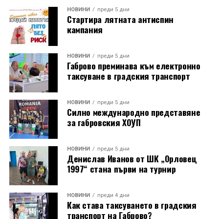
Години след разрушаването на кулата се заражда
НОВИНИ
преди 5 дни
Стартира лятната антиспин
инициатива за нейното възстановяване, обединила
кампания
местни културни дейци – сред тях творецът Иван
Койчев и етнографът Бонка Тихова. Усилията им се
увенчават с успех и на 8 септември 1984 година
НОВИНИ
преди 5 дни
Габрово преминава към електронно
часовниковата кула, с работещия век по-рано
таксуване в градския транспорт
механизъм, е официално открита наново. Самият
механизъм е възстановен година по-рано, през 1983
г., от майстор Илия Ковачев, който изковава
НОВИНИ
преди 5 дни
Силно международно представяне
липсващите му части. Днес неговият син, Иван
за габровския ХОУП
Ковачев, продължава делото на баща си, като се
грижи за техническата поддръжка на механизма и
отстранява евентуални повреди.
НОВИНИ
преди 5 дни
Денислав Иванов от ШК „Орловец
1997“ стана първи на турнир
Разказаната от Симеонов история разкрива и
любопитен детайл около самото местоположение на
новата кула. Архитект Илия Лефтеров е трябвало да
НОВИНИ
преди 4 дни
Как става таксуването в градския
търси подходящо място за нейното изграждане, тъй
транспорт на Габрово?
като до средата на 80-те години на нейното