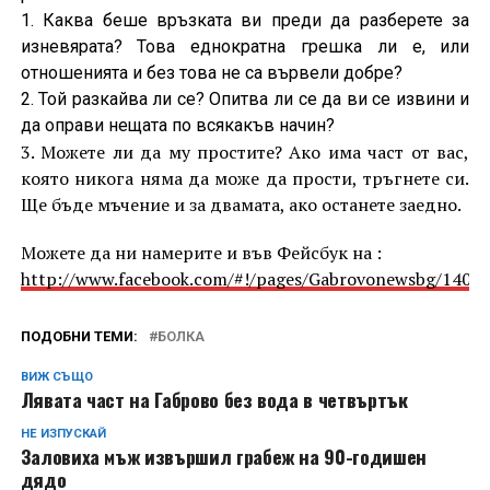
1. Каква беше връзката ви преди да разберете за
изневярата? Това еднократна грешка ли е, или
отношенията и без това не са вървели добре?
2. Той разкайва ли се? Опитва ли се да ви се извини и
да оправи нещата по всякакъв начин?
3. Можете ли да му простите? Ако има част от вас,
която никога няма да може да прости, тръгнете си.
Ще бъде мъчение и за двамата, ако останете заедно.
Можете да ни намерите и във Фейсбук на :
http://www.facebook.com/#!/pages/Gabrovonewsbg/1405
ПОДОБНИ ТЕМИ:
БОЛКА
ВИЖ СЪЩО
Лявата част на Габрово без вода в четвъртък
НЕ ИЗПУСКАЙ
Заловиха мъж извършил грабеж на 90-годишен
дядо