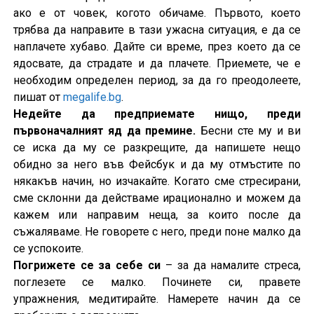
ако е от човек, когото обичаме. Първото, което
трябва да направите в тази ужасна ситуация, е да се
наплачете хубаво. Дайте си време, през което да се
ядосвате, да страдате и да плачете. Приемете, че е
необходим определен период, за да го преодолеете,
пишат от
megalife.bg
.
Недейте да предприемате нищо, преди
първоначалният яд да премине.
Бесни сте му и ви
се иска да му се разкрещите, да напишете нещо
обидно за него във Фейсбук и да му отмъстите по
някакъв начин, но изчакайте. Когато сме стресирани,
сме склонни да действаме ирационално и можем да
кажем или направим неща, за които после да
съжаляваме. Не говорете с него, преди поне малко да
се успокоите.
Погрижете се за себе си
– за да намалите стреса,
поглезете се малко. Починете си, правете
упражнения, медитирайте. Намерете начин да се