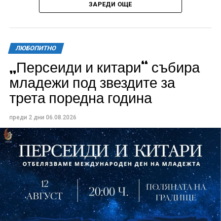
ЗАРЕДИ ОЩЕ
ЛЮБОПИТНО
„Персеиди и китари“ събира
Всички събития ще се проведат в парк „Максим
младежи под звездите за
Райкович“, срещу часовниковата кула, с вход
трета поредна година
свободен. Програмата ще започне на 12 август с
концерт на група Молец и талантливите млади
преди 2 дни
06.08.2026
изпълнители GoGo, Toria, ZoV & Vakavliev.