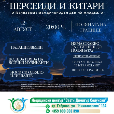
На 13 август организаторите са предвидили
занимания и за здрав дух, и за здраво тяло.
Инструкторката по пилатес и йога Йоанна Петрова
от FitLab ще се погрижи за добрия тонус с групова
тренировка от 19.00 ч., а след това ще има мозъчна
атака с куиз вечер за обща култура. Вечерта ще
приключи с прожекция на новия български