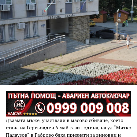
Двамата мъже, участвали в масово сбиване, което
стана на Гергьовден 6 май тази година, на ул.“Митко
Палаузов“ в Габрово бяха признати за виновни и