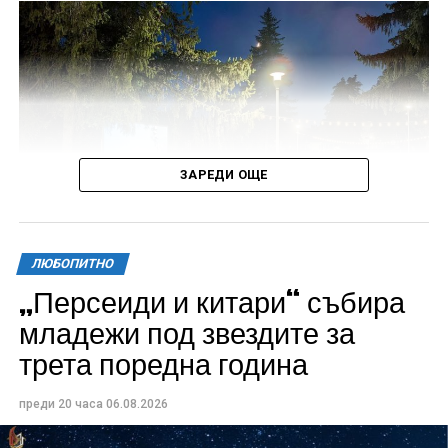
ЗАРЕДИ ОЩЕ
ЛЮБОПИТНО
„Персеиди и китари“ събира
Всички събития ще се проведат в парк „Максим
младежи под звездите за
Райкович“, срещу часовниковата кула, с вход
трета поредна година
свободен. Програмата ще започне на 12 август с
концерт на група Молец и талантливите млади
преди 20 часа
06.08.2026
изпълнители GoGo, Toria, ZoV & Vakavliev.