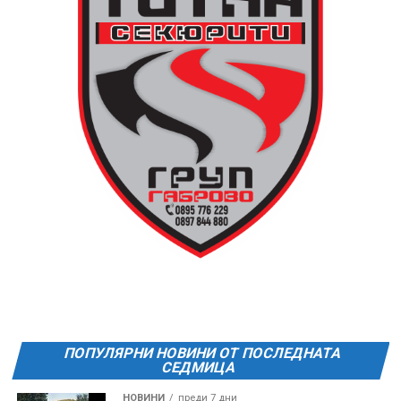
поляната. Вземете със себе си връхна дреха и одеяло
или шалте! За повече информация тел. 0887907075.
13 АВГУСТ (четвъртък)
19:00ч Групова тренировка с Йоанна Петрова от
FitLab
20:00ч. Куиз вечер за обща култура
21:30ч. Прожекция на филма “Брънч за начинаещи”
Ще бъде хубаво – не някога и някъде, а тук и сега!
Фестивалът се организира по случай
Международния ден на младежта, който се
отбеляава редовно в Дряново от дълги години.
ПОПУЛЯРНИ НОВИНИ ОТ ПОСЛЕДНАТА
СЕДМИЦА
НОВИНИ
преди 7 дни