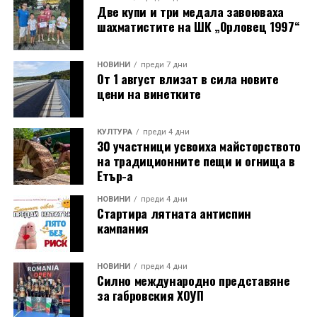
Две купи и три медала завоюваха
шахматистите на ШК „Орловец 1997“
НОВИНИ
преди 7 дни
От 1 август влизат в сила новите
цени на винетките
КУЛТУРА
преди 4 дни
30 участници усвоиха майсторството
на традиционните пещи и огнища в
Етър-а
НОВИНИ
преди 4 дни
Стартира лятната антиспин
кампания
НОВИНИ
преди 4 дни
Силно международно представяне
за габровския ХОУП