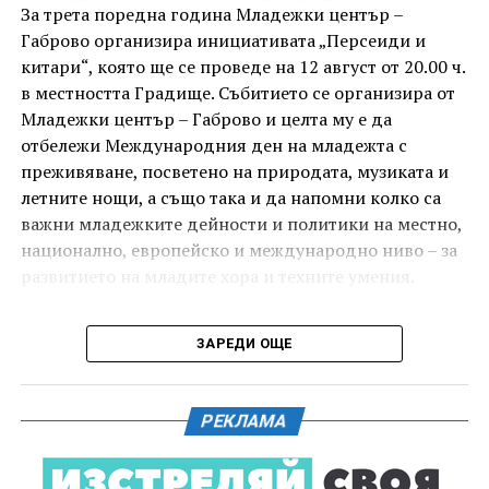
комедиен филм „Брънч за начинаещи“ – в парка,
За трета поредна година Младежки център –
под звездното дряновско небе.
Габрово организира инициативата „Персеиди и
китари“, която ще се проведе на 12 август от 20.00 ч.
в местността Градище. Събитието се организира от
Младежки център – Габрово и целта му е да
отбележи Международния ден на младежта с
преживяване, посветено на природата, музиката и
летните нощи, а също така и да напомни колко са
важни младежките дейности и политики на местно,
национално, европейско и международно ниво – за
развитието на младите хора и техните умения.
Вечерта е в пика на метеорния поток „Персеиди“ –
ЗАРЕДИ ОЩЕ
едно от най-красивите и очаквани астрономически
явления през годината. В продължение на няколко
И двете вечери ще продължи инициативата „Книга
дни Земята преминава през шлейф от частици,
за книга“ – всеки може да донесе книга от личната
РЕКЛАМА
оставени от кометата 109P/Swift-Tuttle.
си библиотека и да вземе друга. Целта е обмен на
заглавия, впечатления и приятен разговор за
Тези частици изгарят в атмосферата над нас и
литература.