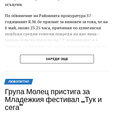
осъдени.
По обвинение на Районната прокуратура 37-
годишният К.М. бе признат за виновен за това, че на
6 май, около 23.25 часа, причинил по хулигански
подбуди средни телесни повреди на две лица –
средна телесна повреда на С.Г. изразяваща се в
мозъчно сътресение със загуба на съзнание, довело
до разстройство на здравето, временно опасно за
живота, и лека телесна повреда на Х.С., която бе с
ЗАРЕДИ ОЩЕ
порезна рана на петия пръст на дясната ръка,
довела до разстройство на здравето, неопасно за
живота.
ЛЮБОПИТНО
За извършеното престъпление 37-годишният бе
Група Молец пристига за
осъден с наложено наказание 1 година и 8 месеца
Младежкия фестивал „Тук и
лишаване от свобода, чието изпълнение бб отложено
сега“
за срок от 4 години и 6 месеца.