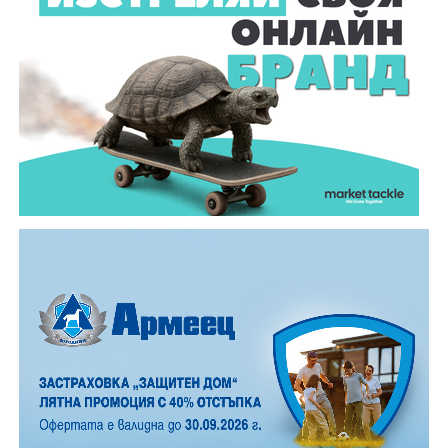
ние ги виждаме като ярки падащи звезди. На тъмно
и високо място могат да бъдат забелязани около 100
падащи звезди на час. На Градище, заради
близостта на града, броят им е значително по-
малък, но все пак много по- голям, отколкото в
обикновена лятна вечер.
12 АВГУСТ (сряда)
19:00ч. „Книга за книга“ – донеси книга, вземи си
друга, обсъди заглавия и автори с други читатели
20:00ч. Концерт на група МОЛЕЦ, GoGo,
Zov&Vakavliev, Toria
21:30ч. Коктейли и музика