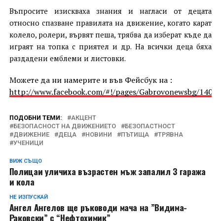
Въпросите изискваха знания и нагласи от децата
относно спазване правилата на движение, когато карат
колело, ролери, вървят пеша, трябва да изберат къде да
играят на топка с приятел и др.
На
всички
деца
бяха
раздадени
емблеми
и листовки
.
Можете да ни намерите и във Фейсбук на :
http://www.facebook.com/#!/pages/Gabrovonewsbg/1405
ПОДОБНИ ТЕМИ:
АКЦЕНТ
БЕЗОПАСНОСТ НА ДВИЖЕНИЕТО
БЕЗОПАСТНОСТ
ДВИЖЕНИЕ
ДЕЦА
НОВИНИ
ПЪТИЩА
ТРЯВНА
УЧЕНИЦИ
ВИЖ СЪЩО
Полицаи уличиха възрастен мъж запалил 3 гаража
и кола
НЕ ИЗПУСКАЙ
Ангел Ангелов ще ръководи мача на ”Видима-
Раковски” с “Нефтохимик”