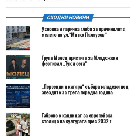
СХОДНИ НОВИНИ
Условна и парична глоба за причинилите
мелето на ул.“Митко Палаузов“
Група Молец пристига за Младежкия
фестивал „Тук и сега“
„Персеиди и китари“ събира младежи под
звездите за трета поредна година
Габрово е кандидат за европейска
столица на културата през 2032 г