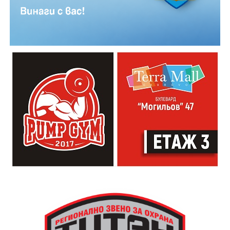
Младежкият център кани и всички млади хора,
които свират на китара, да се включат – независимо
от професионалното им ниво. Събитието е различно
– то не е концерт, а споделено преживяване, в което
всеки участва по свой начин. Няма сцена или
официална програма, няма предварително обявени
изпълнители и разделение между публика и
артисти. Всеки е добре дошъл да пее, свири или
просто да преживее звездопад, изпълнен с музика,
падащи звезди и желания.
За да улесни всички желаещи да се включат,
Младежки център – Габрово осигурява безплатен
транспорт до местността Градище. Електрическият
автобус ще тръгне в 19:30 ч. от пл. „Възраждане“, а
обратно към града в 00:00 ч. – от паркинга до