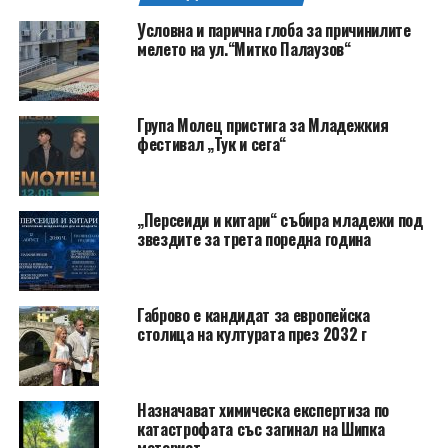
Условна и парична глоба за причинилите
мелето на ул.“Митко Палаузов“
Група Молец пристига за Младежкия
фестивал „Тук и сега“
„Персеиди и китари“ събира младежи под
звездите за трета поредна година
Габрово е кандидат за европейска
столица на културата през 2032 г
Назначават химическа експертиза по
катастрофата със загинал на Шипка
моторист