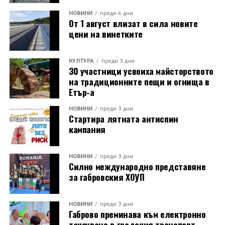
НОВИНИ
преди 6 дни
От 1 август влизат в сила новите
цени на винетките
КУЛТУРА
преди 3 дни
30 участници усвоиха майсторството
на традиционните пещи и огнища в
Етър-а
НОВИНИ
преди 3 дни
Стартира лятната антиспин
кампания
НОВИНИ
преди 3 дни
Силно международно представяне
за габровския ХОУП
НОВИНИ
преди 3 дни
Габрово преминава към електронно
таксуване в градския транспорт