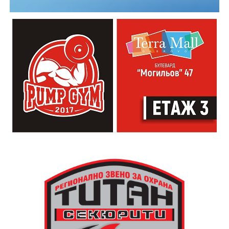
Младежкият център кани и всички млади хора,
които свират на китара, да се включат – независимо
от професионалното им ниво. Събитието е различно
– то не е концерт, а споделено преживяване, в което
всеки участва по свой начин. Няма сцена или
официална програма, няма предварително обявени
изпълнители и разделение между публика и
артисти. Всеки е добре дошъл да пее, свири или
просто да преживее звездопад, изпълнен с музика,
падащи звезди и желания.
За да улесни всички желаещи да се включат,
Младежки център – Габрово осигурява безплатен
транспорт до местността Градище. Електрическият
автобус ще тръгне в 19:30 ч. от пл. „Възраждане“, а
обратно към града в 00:00 ч. – от паркинга до
поляната. Вземете със себе си връхна дреха и одеяло
или шалте! За повече информация тел. 0887907075.