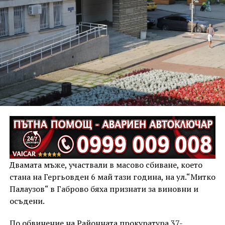
Двамата мъже, участвали в масово сбиване, което
стана на Гергьовден 6 май тази година, на ул.“Митко
Палаузов“ в Габрово бяха признати за виновни и
осъдени.
По обвинение на Районната прокуратура 37-