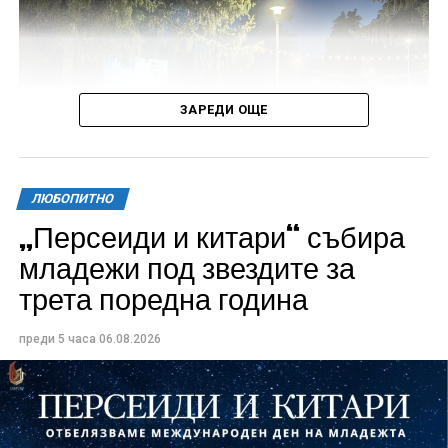
ЗАРЕДИ ОЩЕ
ЛЮБОПИТНО
„Персеиди и китари“ събира
Всички събития ще се проведат в парк „Максим
младежи под звездите за
Райкович“, срещу часовниковата кула, с вход
трета поредна година
свободен. Програмата ще започне на 12 август с
концерт на група Молец и талантливите млади
преди 5 часа
06.08.2026
изпълнители GoGo, Toria, ZoV & Vakavliev.