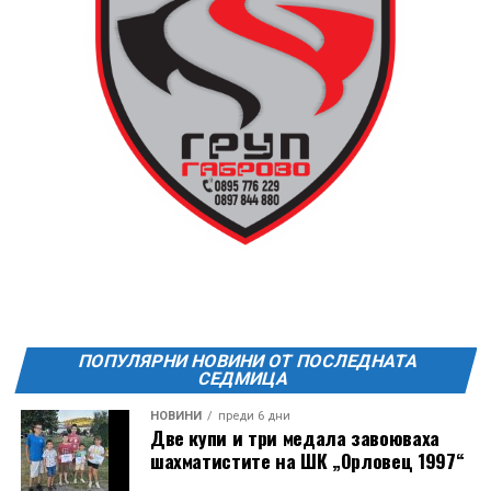
13 АВГУСТ (четвъртък)
19:00ч Групова тренировка с Йоанна Петрова от
FitLab
20:00ч. Куиз вечер за обща култура
21:30ч. Прожекция на филма “Брънч за начинаещи”
Ще бъде хубаво – не някога и някъде, а тук и сега!
Фестивалът се организира по случай
Международния ден на младежта, който се
отбеляава редовно в Дряново от дълги години.
ПОПУЛЯРНИ НОВИНИ ОТ ПОСЛЕДНАТА
СЕДМИЦА
НОВИНИ
преди 6 дни
Две купи и три медала завоюваха
шахматистите на ШК „Орловец 1997“