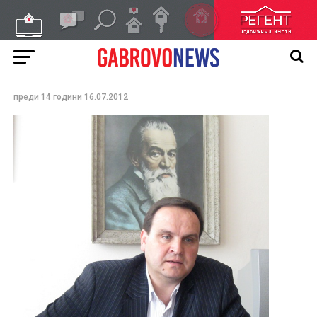
Над 10 хиляди от област
Габрово искат
референдум за АЕЦ
„Белене“
преди 14 години
16.07.2012