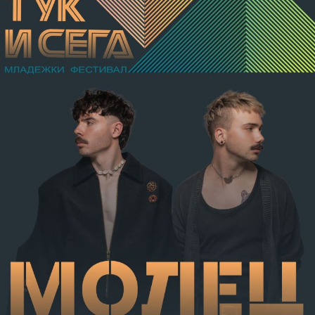
разкъсно-контузни рани в теменно-тилната област и
в областта на носа, и охлузни рани, довели до
разстройство на здравето, неопасно за живота.
Престъплението бе класифицирано по чл.131 ал.1
т.12 пр.1, вр. чл.130 ал.1 от НК, като А.Н. е освободен
от наказателна отговорност и му е наложено
административно наказание по реда на чл.78а ал.1
от НК – глоба в размер на 306,77 евро.
С постановление на Районна прокуратура-Габрово
В.А. е бил задържан за срок до 72 часа, а с
определение на Районен съд-Габрово спрямо него е
взета мярка за неотклонение „домашен арест“.
Съдебният акт е окончателен.