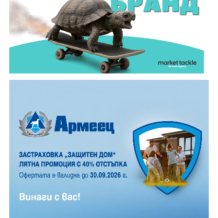
близостта на града, броят им е значително по-
малък, но все пак много по- голям, отколкото в
обикновена лятна вечер.
12 АВГУСТ (сряда)
19:00ч. „Книга за книга“ – донеси книга, вземи си
друга, обсъди заглавия и автори с други читатели
20:00ч. Концерт на група МОЛЕЦ, GoGo,
Zov&Vakavliev, Toria
21:30ч. Коктейли и музика