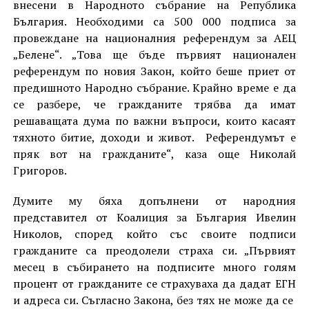
внесени в Народното събрание на Република
България. Необходими са 500 000 подписа за
провеждане на националния референдум за АЕЦ
„Белене“. „Това ще бъде първият национален
референдум по новия Закон, който беше приет от
предишното Народно събрание. Крайно време е да
се разбере, че гражданите трябва да имат
решаващата дума по важни въпроси, които касаят
тяхното битие, доходи и живот. Референдумът е
пряк вот на гражданите“, каза още Николай
Григоров.
Думите му бяха допълнени от народния
представител от Коалиция за България Ивелин
Николов, според който със своите подписи
гражданите са преодолели страха си. „Първият
месец в събирането на подписите много голям
процент от гражданите се страхуваха да дадат ЕГН
и адреса си. Съгласно Закона, без тях не може да се