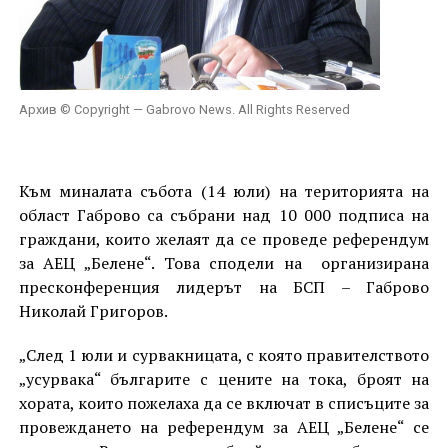
Архив © Copyright — Gabrovo News. All Rights Reserved
Към миналата събота (14 юли) на територията на
област Габрово са събрани над 10 000 подписа на
граждани, които желаят да се проведе референдум
за АЕЦ „Белене“. Това сподели на организирана
пресконференция лидерът на БСП – Габрово
Николай Григоров.
„След 1 юли и сурвакницата, с която правителството
„усурвака“ българите с цените на тока, броят на
хората, които пожелаха да се включат в списъците за
провеждането на референдум за АЕЦ „Белене“ се