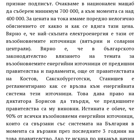
признае подписът. Очакваме в национален мащаб
да съберем минимум 700 000, а към момента са над
400 000. За цената на тока имаме поредно нелогично
обяснението от какво и как се вдига тази цена.
Вярно е, че най-скъпата електроенергия е тази от
възобновяемите източници (вятърни и соларни
централи). Вярно е, че в българското
законодателство влизането на темата за
възобновяемите енергийни източници от предишни
правителства и парламенти, още от правителствата
на Костов, Сакскобургготски, Станишев е
регламентирано как се връзва към енергийната
система тези източници. Това дава право на
диктатора Борисов да твърди, че предишните
правителства са му виновни. Истината е обаче, че
90% от всички възобновяеми енергийни източници,
които са свързани със системата на България в
момента са вързани през последните 3 години на
това правителство. Ако те искаха по някакъв начин