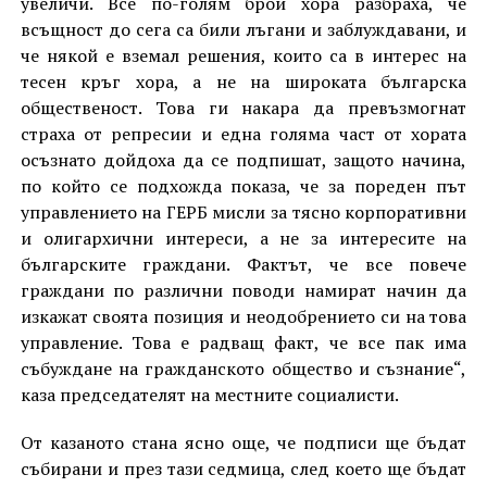
увеличи. Все по-голям брой хора разбраха, че
всъщност до сега са били лъгани и заблуждавани, и
че някой е вземал решения, които са в интерес на
тесен кръг хора, а не на широката българска
общественост. Това ги накара да превъзмогнат
страха от репресии и една голяма част от хората
осъзнато дойдоха да се подпишат, защото начина,
по който се подхожда показа, че за пореден път
управлението на ГЕРБ мисли за тясно корпоративни
и олигархични интереси, а не за интересите на
българските граждани. Фактът, че все повече
граждани по различни поводи намират начин да
изкажат своята позиция и неoдобрението си на това
управление. Това е радващ факт, че все пак има
събуждане на гражданското общество и съзнание“,
каза председателят на местните социалисти.
От казаното стана ясно още, че подписи ще бъдат
събирани и през тази седмица, след което ще бъдат