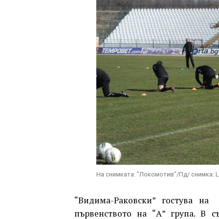
На снимката: "Локомотив"/Пд/ снимка: 
“Видима-Раковски” гостува на
първенството на “А” група. В с