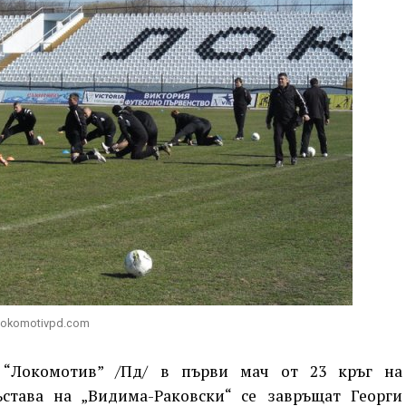
Lokomotivpd.com
 “Локомотив” /Пд/ в първи мач от 23 кръг на
ъстава на „Видима-Раковски“ се завръщат Георги