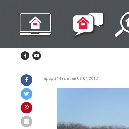
“Видима-
Раковски”
гостува на
“Локо” /Пд/
преди 14 години
06.04.2012