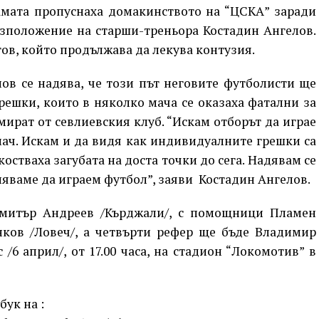
амата пропуснаха домакинството на “ЦСКА” заради
азположение на старши-треньора Костадин Ангелов.
ов, който продължава да лекува контузия.
ов се надява, че този път неговите футболисти ще
ешки, които в няколко мача се оказаха фатални за
ират от севлиевския клуб. “Искам отборът да играе
ач. Искам и да видя как индивидуалните грешки са
остваха загубата на доста точки до сега. Надявам се
няваме да играем футбол”, заяви Костадин Ангелов.
митър Андреев /Кърджали/, с помощници Пламен
ков /Ловеч/, а четвърти рефер ще бъде Владимир
/6 април/, от 17.00 часа, на стадион “Локомотив” в
ук на :