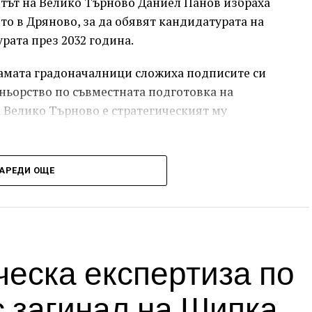
етът на Велико Търново Даниел Панов избраха
о в Дряново, за да обявят кандидатурата на
рата през 2032 година.
Двамата градоначалници сложиха подписите си
ньорство по съвместната подготовка на
а Велико Търново е стратегическият му
АРЕДИ ОЩЕ
еска експертиза по
 загинал на Шипка