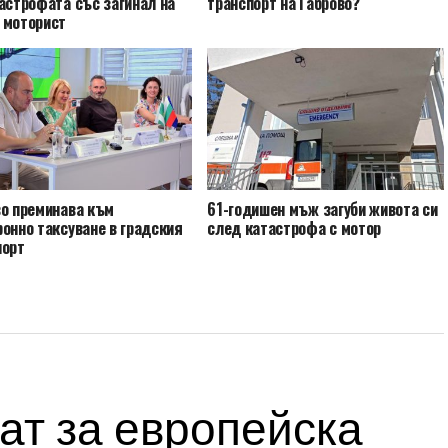
астрофата със загинал на
транспорт на Габрово?
 моторист
во преминава към
61-годишен мъж загуби живота си
онно таксуване в градския
след катастрофа с мотор
порт
ат за европейска