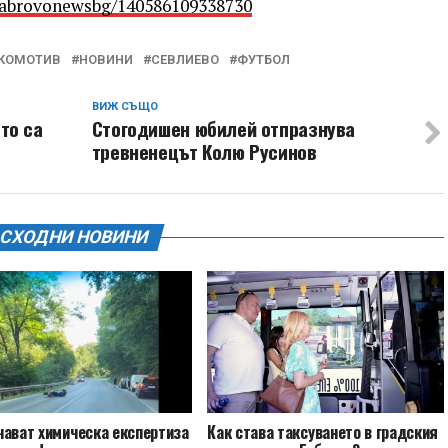
Gabrovonewsbg/140586109338730
КОМОТИВ
НОВИНИ
СЕВЛИЕВО
ФУТБОЛ
ВИЖ СЪЩО
то са
Стогодишен юбилей отпразнува
тревненецът Колю Русинов
СХОДНИ НОВИНИ
чават химическа експертиза
Как става таксуването в градския