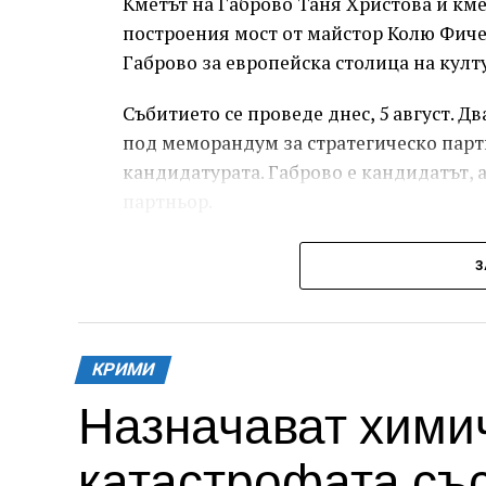
Кметът на Габрово Таня Христова и км
построения мост от майстор Колю Фичет
Габрово за европейска столица на култу
Събитието се проведе днес, 5 август. 
под меморандум за стратегическо парт
кандидатурата. Габрово е кандидатът, 
партньор.
З
КРИМИ
Назначават химич
катастрофата със