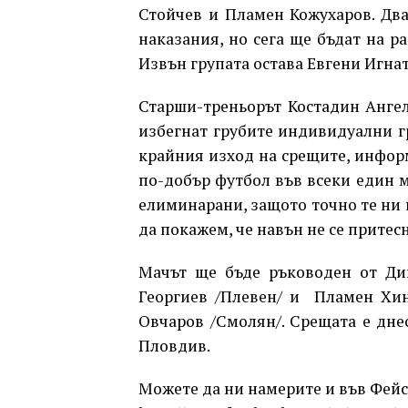
Стойчев и Пламен Кожухаров. Дв
наказания, но сега ще бъдат на р
Извън групата остава Евгени Игнат
Старши-треньорът Костадин Ангел
избегнат грубите индивидуални гр
крайния изход на срещите, информ
по-добър футбол във всеки един м
елиминарани, защото точно те ни к
да покажем, че навън не се притес
Мачът ще бъде ръководен от Ди
Георгиев /Плевен/ и Пламен Хин
Овчаров /Смолян/. Срещата е днес 
Пловдив.
Можете да ни намерите и във Фейсб