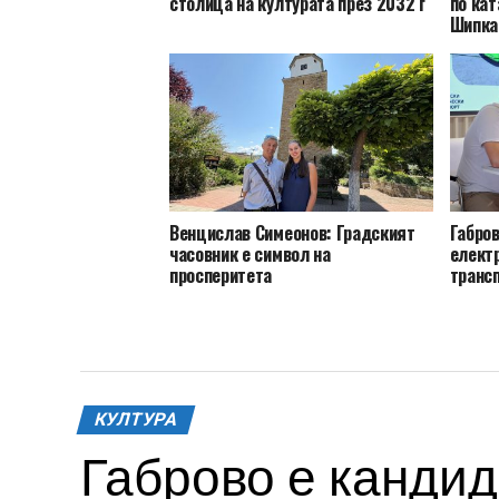
столица на културата през 2032 г
по кат
Шипка
Венцислав Симеонов: Градският
Габро
часовник е символ на
електр
просперитета
транс
КУЛТУРА
Габрово е кандид