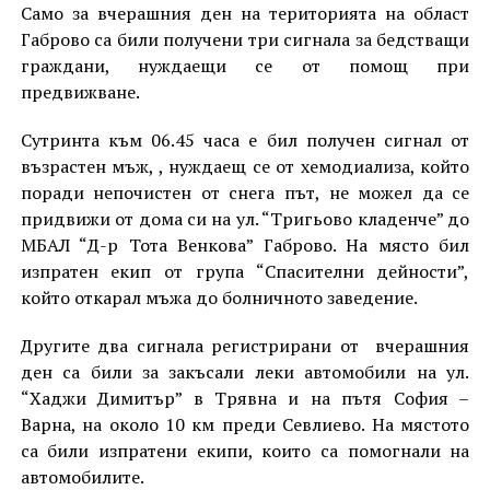
Само за вчерашния ден на територията на област
Габрово са били получени три сигнала за бедстващи
граждани, нуждаещи се от помощ при
предвижване.
Сутринта към 06.45 часа е бил получен сигнал от
възрастен мъж, , нуждаещ се от хемодиализа, който
поради непочистен от снега път, не можел да се
придвижи от дома си на ул. “Тригьово кладенче” до
МБАЛ “Д-р Тота Венкова” Габрово. На място бил
изпратен екип от група “Спасителни дейности”,
който откарал мъжа до болничното заведение.
Другите два сигнала регистрирани от вчерашния
ден са били за закъсали леки автомобили на ул.
“Хаджи Димитър” в Трявна и на пътя София –
Варна, на около 10 км преди Севлиево. На мястото
са били изпратени екипи, които са помогнали на
автомобилите.