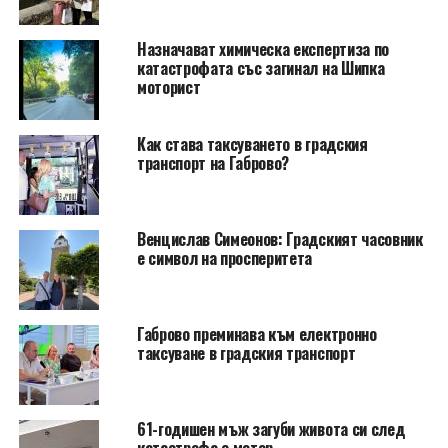
Назначават химическа експертиза по
катастрофата със загинал на Шипка
моторист
Как става таксуването в градския
транспорт на Габрово?
Венцислав Симеонов: Градският часовник
е символ на просперитета
Габрово преминава към електронно
таксуване в градския транспорт
61-годишен мъж загуби живота си след
катастрофа с мотор