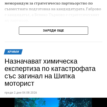
меморандум за стратегическо партньорство по
съвместната подготовка на кандидатурата. Габрово
е кандидатът, а Велико Търново е стратегическият
му партньор.
ЗАРЕДИ ОЩЕ
КРИМИ
Назначават химическа
експертиза по катастрофата
със загинал на Шипка
моторист
Изборът на Дряновския мост – този архитектурен
шедьовър на възрожденското ни строителство и
преди 2 дни
04.08.2026
майсторство, вечен символ на Дряново, носи
дълбоко послание. Мястото, където документът бе