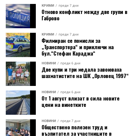
КРИМИ
преди 7 дни
Отново конфликт между две групи в
Габрово
КРИМИ
преди 7 дни
Филмиран се помисли за
„Транспортера“ и приключи на
бул.“Стефан Караджа“
НОВИНИ
преди 6 дни
Две купи и три медала завоюваха
шахматистите на ШК „Орловец 1997“
НОВИНИ
преди 6 дни
От 1 август влизат в сила новите
цени на винетките
НОВИНИ
преди 7 дни
Обществено полезен труд и
възпитател за участниците в