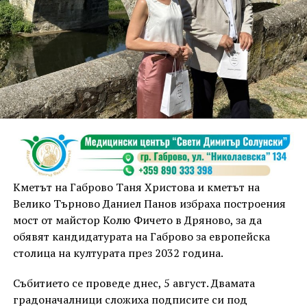
Кметът на Габрово Таня Христова и кметът на
Велико Търново Даниел Панов избраха построения
мост от майстор Колю Фичето в Дряново, за да
обявят кандидатурата на Габрово за европейска
столица на културата през 2032 година.
Събитието се проведе днес, 5 август. Двамата
градоначалници сложиха подписите си под