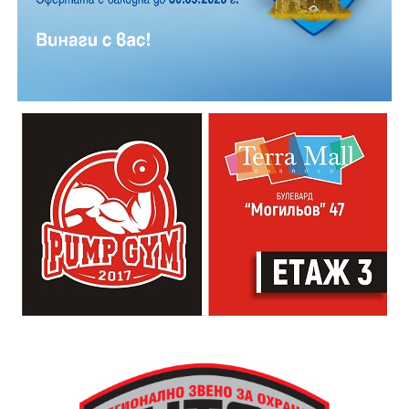
транспорт в Габрово става електронен, с което ерата
на хартиените билети в приключва.
Новата
система
ще бъде достъпна за всички жители и
гости на града, които ще могат да закупуват и
валидират превозни документи по модерен и
удобен начин.