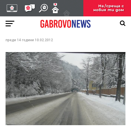
Спасителни екипи
помагат на бедстващи,
заради снега в
габровско
преди 14 години
10.02.2012