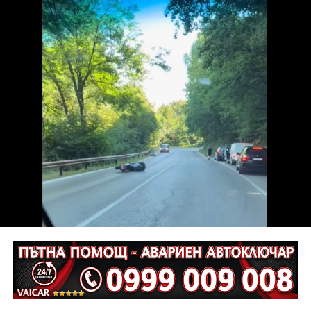
подписан, символизира свързаността,
сътрудничеството и общото бъдеще, подчерта
кметът Таня Христова.
По думите ѝ мостът, построен от Първомайстора
през 1861 г. свързва двата града, обединени от
общи ценности, доверие и желание да градят
заедно. „Днес показваме модел, който дава шанс на
истинското партньорство. Във време, когато сякаш е
модерно да се разделяме, ние показваме, че два
значими за културата, индустрията и обществените
инициативи български града могат да вървят
заедно“, коментира тя.