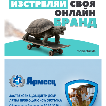
Важно е да се отбележи, че ако доближите
устройството втори път до валидатора, няма да
бъде начислена нова сума. При проверка показвате
същото устройство, с което сте валидирали.
Пътуването е по-лесно, по-бързо и по-удобно за
всички.
От 6 август хартиеният билет за обществения