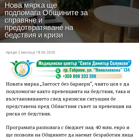
Нова мярка ще
подпомага Общините за
справяне и
предотвратяване на
бедствия и кризи
преди 2 месеца
18.06.2026
Новата мярка „Заетост без бариери“, чиято цел е да
подпомогне както превенцията на бедствия, така и
възстановяването след кризисни ситуации бе
представена пред Областния съвет за превенция на
риска от бедствия.
Програмата разполага с бюджет над 40 млн. евро и
ще позволи на Общините да наемат безработни лица