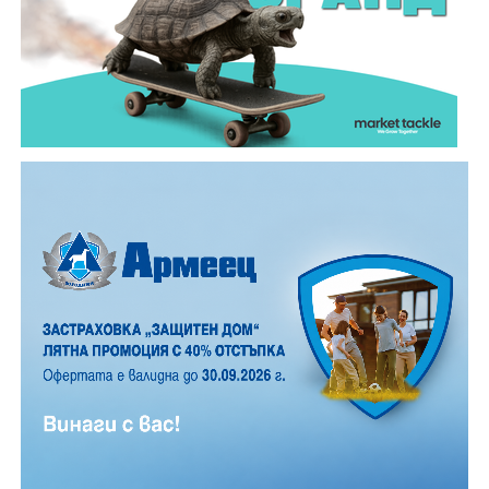
Важно е да се отбележи, че ако доближите
устройството втори път до валидатора, няма да
бъде начислена нова сума. При проверка показвате
същото устройство, с което сте валидирали.
Пътуването е по-лесно, по-бързо и по-удобно за
всички.
От 6 август хартиеният билет за обществения
транспорт в Габрово става електронен, с което ерата
на хартиените билети в приключва.
Новата
система
ще бъде достъпна за всички жители и
гости на града, които ще могат да закупуват и