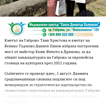
Кметът на Габрово Таня Христова и кметът на
Велико Търново Даниел Панов избраха построения
мост от майстор Колю Фичето в Дряново, за да
обявят кандидатурата на Габрово за европейска
столица на културата през 2032 година.
Събитието се проведе днес, 5 август. Двамата
градоначалници сложиха подписите си под
меморандум за стратегическо партньорство по
съвместната подготовка на кандидатурата. Габрово
е кандидатът, а Велико Търново е стратегическият
му партньор.