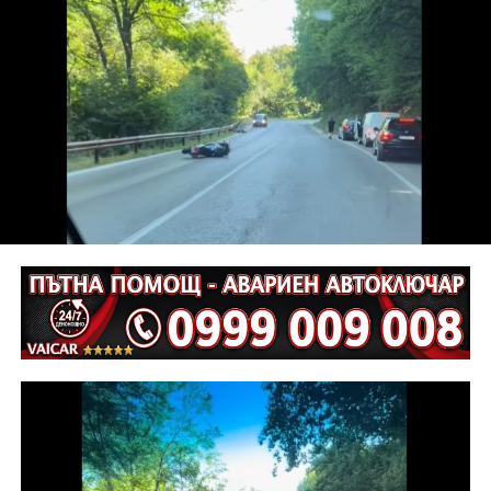
през 1861 г. свързва двата града, обединени от
общи ценности, доверие и желание да градят
заедно. „Днес показваме модел, който дава шанс на
истинското партньорство. Във време, когато сякаш е
модерно да се разделяме, ние показваме, че два
значими за културата, индустрията и обществените
инициативи български града могат да вървят
заедно“, коментира тя.