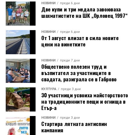
НОВИНИ
преди 6 дни
Две купи и три медала завоюваха
шахматистите на ШК „Орловец 1997“
НОВИНИ
преди 6 дни
От 1 август влизат в сила новите
цени на винетките
НОВИНИ
преди 7 дни
Обществено полезен труд и
възпитател за участниците в
свадата, разиграла се в Габрово
КУЛТУРА
преди 3 дни
30 участници усвоиха майсторството
на традиционните пещи и огнища в
Етър-а
НОВИНИ
преди 3 дни
Стартира лятната антиспин
кампания