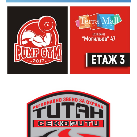
валидират превозни документи по модерен и
удобен начин.