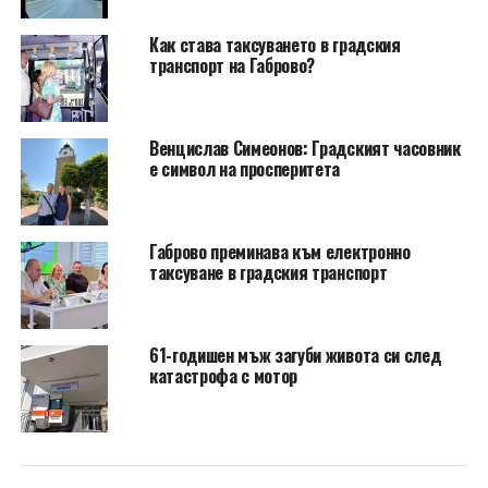
Как става таксуването в градския
транспорт на Габрово?
Венцислав Симеонов: Градският часовник
е символ на просперитета
Габрово преминава към електронно
таксуване в градския транспорт
61-годишен мъж загуби живота си след
катастрофа с мотор