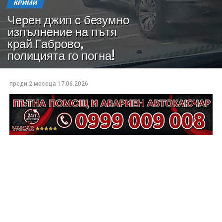
КРИМИ
Черен джип с безумно
изпълнение на пътя
край Габрово,
полицията го погна!
преди 2 месеца
17.06.2026