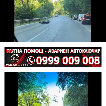
от НК – глоба в размер на 306,77 евро.
С постановление на Районна прокуратура-Габрово
В.А. е бил задържан за срок до 72 часа, а с
определение на Районен съд-Габрово спрямо него е
взета мярка за неотклонение „домашен арест“.
Съдебният акт е окончателен.