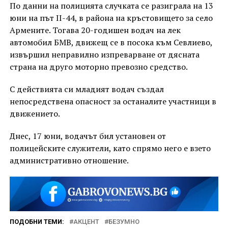
По данни на полицията случката се разиграла на 13
юни на път II-44, в района на кръстовището за село
Армените. Тогава 20-годишен водач на лек
автомобил БМВ, движещ се в посока към Севлиево,
извършил неправилно изпреварване от дясната
страна на друго моторно превозно средство.
С действията си младият водач създал
непосредствена опасност за останалите участници в
движението.
Днес, 17 юни, водачът бил установен от
полицейските служители, като спрямо него е взето
административно отношение.
ПОДОБНИ ТЕМИ:
АКЦЕНТ
БЕЗУМНО