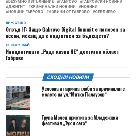
БЕЗУМНО ИЗПЪЛНЕНИЕ
ГАБРОВО
ГАБРОВСКИ НОВИНИ
ДЖИГИТ
КРИМИНАЛНИ НОВИНИ
НОВИНИ
НОВИНИ ГАБРОВО
НОВИНИ ОТ ГАБРОВО
СЕВЛИЕВО
ВИЖ СЪЩО
Отвъд IT: Защо Gabrovo Digital Summit е полезен за
всеки, искащ да е подготвен за бъдещето?
НЕ ИЗПУСКАЙ
Инициативата „Рада казва НЕ“ достигна област
Габрово
СХОДНИ НОВИНИ
Условна и парична глоба за причинилите
мелето на ул.“Митко Палаузов“
Група Молец пристига за Младежкия
фестивал „Тук и сега“