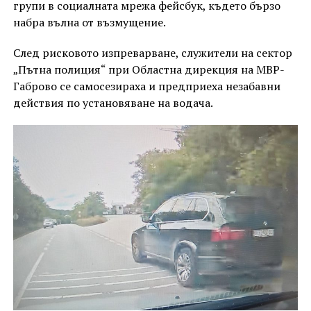
групи в социалната мрежа фейсбук, където бързо
набра вълна от възмущение.
След рисковото изпреварване, служители на сектор
„Пътна полиция“ при Областна дирекция на МВР-
Габрово се самосезираха и предприеха незабавни
действия по установяване на водача.