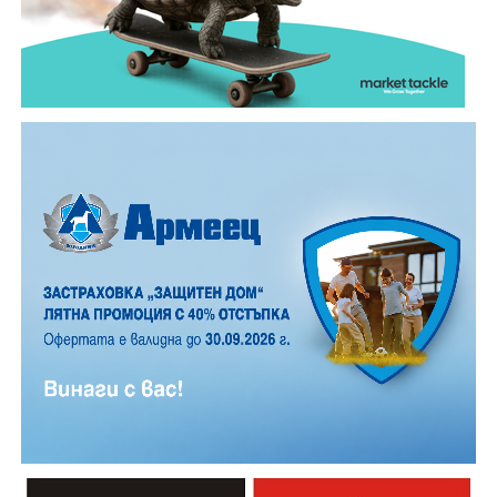
екип, който установил самоличността на водача. Той
е бил транспортиран в габровската болница, където
по-късно починал.
Според първоначалната информация водачът се е
ударил в крайпътната мантинела.
Причините за инцидента са в процес на изясняване.