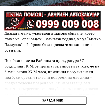
Двамата мъже, участвали в масово сбиване, което
стана на Гергьовден 6 май тази година, на ул.“Митко
Палаузов“ в Габрово бяха признати за виновни и
осъдени.
По обвинение на Районната прокуратура 37-
годишният К.М. бе признат за виновен за това, че на
6 май, около 23.25 часа, причинил по хулигански
подбуди средни телесни повреди на две лица –
средна телесна повреда на С.Г. изразяваща се в
мозъчно сътресение със загуба на съзнание, довело
до разстройство на здравето, временно опасно за
живота, и лека телесна повреда на Х.С., която бе с
ЗАРЕДИ ОЩЕ