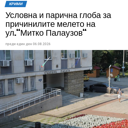
КРИМИ
Условна и парична глоба за
причинилите мелето на
ул.“Митко Палаузов“
преди един ден
06.08.2026