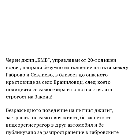
Черен джип „БМВ“, управляван от 20-годишен
водач, направи безумно изпълнение на пътя между
Габрово и Севлиево, в близост до опасното
кръстовище за село Враниловци, след което
полицията се самосезира и го погна с цялата
строгост на Закона!
Безразсъдното поведение на пътния джигит,
застрашил не само своя живот, бе заснето от
видеорегистратор в друг автомобил и бе
публикувано за разпространение в габровските