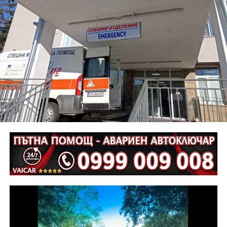
161+400 (главен път гр. Габрово –връх Шипка) са
нарушени правилата за движение по пътищата, като
при управление на мотоциклет „Ямаха“, по
непредпазливост е причинена смъртта на водача му
Г. Г., на 61 години.
Неотложните следствени действия са извършени от
екип на ОД на МВР – Габрово съвместно с
автоексперт, като на място са изготвени и снимки.
Извършена е аутопсия на тялото на пострадалия и е
назначена съдебномедицинска експертиза.
Предстои назначаването на автотехническа
експертиза относно причините и механизма на
възникналото пътнотранспортно произшествие.
На полицейските органи са възложени оперативно –
издирвателни мероприятия, свързани с
установяване на предходно преминали по трасето