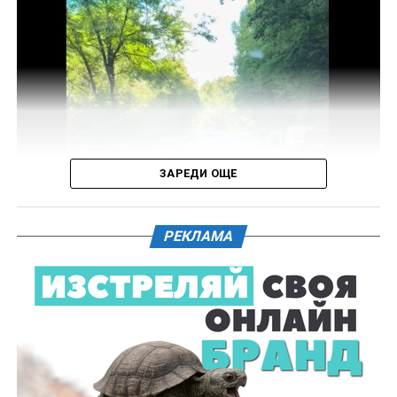
на инкриминираната дата моторни превозни
средства, с евентуално последвало
компрометиране на пътната настилка.
Във връзка с изясняване на този въпрос предстои
назначаване на химическа експертиза на иззети в
хода на извършения оглед веществени
доказателства.
ЗАРЕДИ ОЩЕ
Действията по разследването продължават под
ръководството на Окръжна прокуратура – Габрово.
РЕКЛАМА
61-годишен мъж от севлиевското село Шумата
загуби живота след като катастрофира с мотор.
Тежкият инцидент е станал в събота, 1 август, около
10.00 часа в прохода Шипка. По данни на полицията
мотористът е самокатастрофирал.
На място незабавно е бил изпратен полицейски