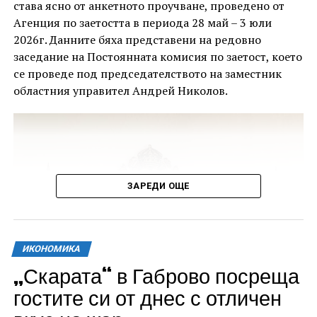
„Работим за това Общински пазар Габрово да има
става ясно от анкетното проучване, проведено от
съвсем ново развитие, което ще отрази много от
Агенция по заетостта в периода 28 май – 3 юли
традициите, но по начин, който ще бъдат
2026г. Данните бяха представени на редовно
осъвременени и ще направят мястото наистина
заседание на Постоянната комисия по заетост, което
привлекателно“, подчерта кметът Таня Христова.
се проведе под председателството на заместник
областния управител Андрей Николов.
ЗАРЕДИ ОЩЕ
ИКОНОМИКА
„Скарата“ в Габрово посреща
гостите си от днес с отличен