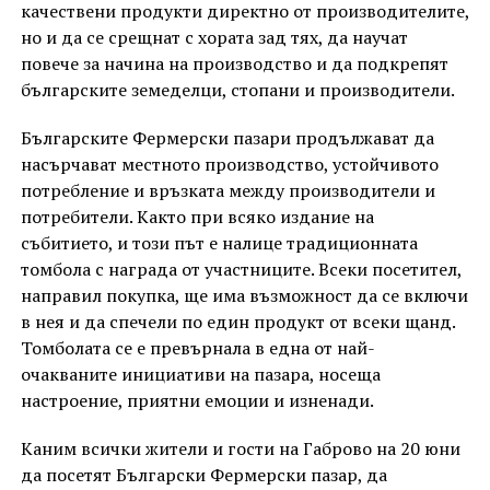
качествени продукти директно от производителите,
но и да се срещнат с хората зад тях, да научат
повече за начина на производство и да подкрепят
българските земеделци, стопани и производители.
Българските Фермерски пазари продължават да
насърчават местното производство, устойчивото
потребление и връзката между производители и
потребители. Както при всяко издание на
събитието, и този път е налице традиционната
томбола с награда от участниците. Всеки посетител,
направил покупка, ще има възможност да се включи
в нея и да спечели по един продукт от всеки щанд.
Томболата се е превърнала в една от най-
очакваните инициативи на пазара, носеща
настроение, приятни емоции и изненади.
Каним всички жители и гости на Габрово на 20 юни
да посетят Български Фермерски пазар, да