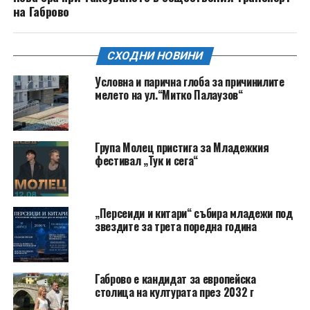
на Габрово
СХОДНИ НОВИНИ
Условна и парична глоба за причинилите
мелето на ул.“Митко Палаузов“
Група Молец пристига за Младежкия
фестивал „Тук и сега“
„Персеиди и китари“ събира младежи под
звездите за трета поредна година
Габрово е кандидат за европейска
столица на културата през 2032 г