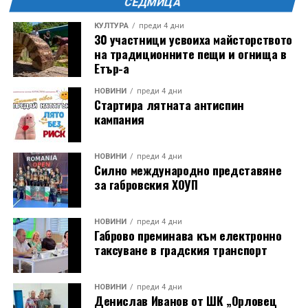
СЕДМИЦА
Предстои изработването на два идейни проекта,
КУЛТУРА
преди 4 дни
30 участници усвоиха майсторството
които ще бъдат представени и обсъдени с
на традиционните пещи и огнища в
обществеността. След тази фаза ще започне
Етър-а
подготовката на работния проект, включващ
техническите решения и детайлите за реализация.
НОВИНИ
преди 4 дни
Стартира лятната антиспин
Изборът на изпълнител и ясната визия за развитие
кампания
поставят на фокус една от най-значимите градски
трансформации през последните години –
създаването на модерен, устойчив и жив градски
НОВИНИ
преди 4 дни
Силно международно представяне
пазар, който да бъде притегателно място за
за габровския ХОУП
търговия, култура, социални контакти и градски
живот.
НОВИНИ
преди 4 дни
Габрово преминава към електронно
таксуване в градския транспорт
НОВИНИ
преди 4 дни
Денислав Иванов от ШК „Орловец