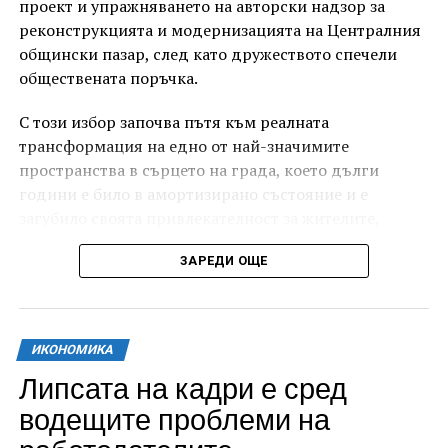
проект и упражняването на авторски надзор за
реконструкцията и модернизацията на Централния
общински пазар, след като дружеството спечели
обществената поръчка.
С този избор започва пътя към реалната
трансформация на едно от най-значимите
пространства в сърцето на града, което дълги
години е било в амортизирано състояние и е
загубило своята привлекателност за жителите,
младите хора и гостите на Габрово.
ЗАРЕДИ ОЩЕ
ИКОНОМИКА
Липсата на кадри е сред
водещите проблеми на