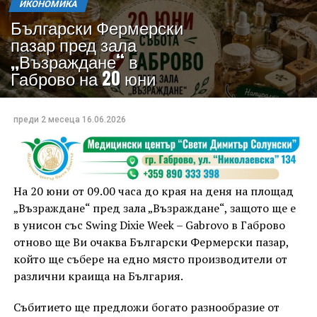
ИКОНОМИКА
Български Фермерски
пазар пред зала
,,Възраждане“ в
Габрово на 20 юни
преди 2 месеца
16.06.2026
На 20 юни от 09.00 часа до края на деня на площад
„Възраждане“ пред зала „Възраждане“, защото ще е
в унисон със Swing Dixie Week – Gabrovo в Габрово
отново ще Ви очаква Български Фермерски пазар,
който ще събере на едно място производители от
различни краища на България.
Събитието ще предложи богато разнообразие от