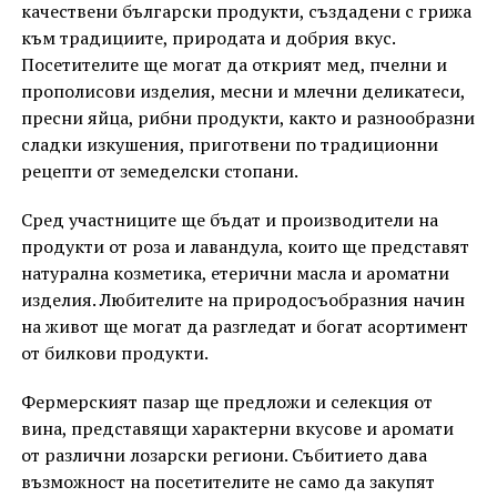
качествени български продукти, създадени с грижа
към традициите, природата и добрия вкус.
Посетителите ще могат да открият мед, пчелни и
прополисови изделия, месни и млечни деликатеси,
пресни яйца, рибни продукти, както и разнообразни
сладки изкушения, приготвени по традиционни
рецепти от земеделски стопани.
Сред участниците ще бъдат и производители на
продукти от роза и лавандула, които ще представят
натурална козметика, етерични масла и ароматни
изделия. Любителите на природосъобразния начин
на живот ще могат да разгледат и богат асортимент
от билкови продукти.
Фермерският пазар ще предложи и селекция от
вина, представящи характерни вкусове и аромати
от различни лозарски региони. Събитието дава
възможност на посетителите не само да закупят