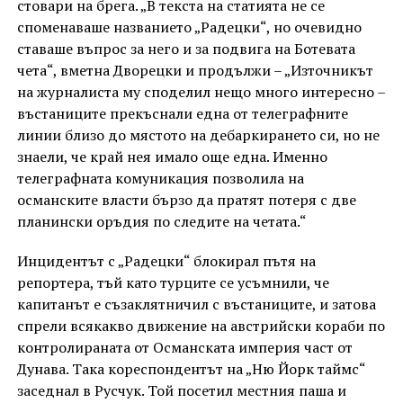
стовари на брега. „В текста на статията не се
споменаваше названието „Радецки“, но очевидно
ставаше въпрос за него и за подвига на Ботевата
чета“, вметна Дворецки и продължи – „Източникът
на журналиста му споделил нещо много интересно –
въстаниците прекъснали една от телеграфните
линии близо до мястото на дебаркирането си, но не
знаели, че край нея имало още една. Именно
телеграфната комуникация позволила на
османските власти бързо да пратят потеря с две
планински оръдия по следите на четата.“
Инцидентът с „Радецки“ блокирал пътя на
репортера, тъй като турците се усъмнили, че
капитанът е съзаклятничил с въстаниците, и затова
спрели всякакво движение на австрийски кораби по
контролираната от Османската империя част от
Дунава. Така кореспондентът на „Ню Йорк таймс“
заседнал в Русчук. Той посетил местния паша и