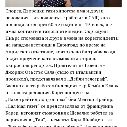
Според Дворецки тази хипотеза има и други
основания – италианецът е работил в САЩ като
преподавател през 60-те години на 19-и век, и е
имал контакти в тамошните медии. Сър Едуин
Пиърс споменава и други имена на кореспонденти
на западни вестници в Цариград по време на
Априлското въстание, които също би трябвало да
бъдат проучени като възможни автори на
въпросния репортаж. Приятелят на Галенга –
Джордж Огъстъс Сала (също от италиански
произход), представлявал в. „Дейли телеграф“.
Заедно с него работел бъдещият сър Кембъл Кларк
от същата редакция. Кореспондент на
„Илюстрейтид Лондон нюз“ бил Мелтън Прайър.
„Пал Мал газет“ се представлявал от французина
Барер, неговият сънародник Шевалие работел за
парижкия в. „Тан“, а немецът Карл Шнайдер – за
„Франкфуртер алгемайне цайтунг“. Последният не