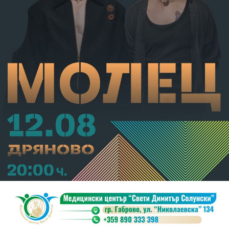
В.А. е бил задържан за срок до 72 часа, а с
определение на Районен съд-Габрово спрямо него е
взета мярка за неотклонение „домашен арест“.
Съдебният акт е окончателен.