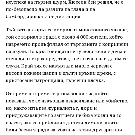
неуспеха на първия щурм, Хюсеин бей решил, че е
по-безопасно да разчита на глада и на
бомбардировката от дистанция.
Тъй като авторът се уморил от монотонното чакане,
той се върнал в града с около 4 000 жители, който
навремето процъфтявал от търговията с копринени
пашкули. По кръстовищата се гушели жени с деца и
стенели от страх пред това, което очаквали да им се
случи. Край тях се навъртали много черкези с
високи кожени шапки и дълги връхни дрехи, с
кръстосани патрондаши, търсещи плячка.
От време на време се разнасял писък, който
показвал, че се извършва изнасилване или убийство,
но, както изтъква журналистът, дори и
придружаващите го заптиета не биха могли да го
спасят, ако се приближал до тези демони, които
били бесни заради загубата на техни другари при