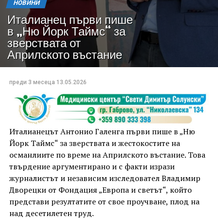
НОВИНИ
Италианец първи пише
в „Ню Йорк Таймс“ за
зверствата от
Априлското въстание
преди 3 месеца
13.05.2026
Италианецът Антонио Галенга първи пише в „Ню
Йорк Таймс“ за зверствата и жестокостите на
османлиите по време на Априлското въстание. Това
твърдение аргументирано и с факти изрази
журналистът и независим изследовател Владимир
Дворецки от Фондация „Европа и светът“, който
представи резултатите от свое проучване, плод на
над десетилетен труд.