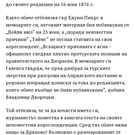
до своите редакции на 16 юни 1876 г.
Както обаче отбелязва сър Едуин Пиърс в
мемоарите си, неговият материал бил публикуван от
„Дейли нюз“ на 23 юни, а „поради неизвестни
причини“ „Таймс“ не пуснал статията на своя
кореспондент. „Всъщност причината е ясна –
официозът следвал плътно протурската позиция на
правителството на Дизраели. В мемоарите си
Галенга твърди, че пръв разбрал за турските
зверства при разгрома на Априлското въстание и
редовно изпращал дописки за това до редакцията,
които обаче въобще не били публикувани“, добави
Владимир Дворецки.
Той отбеляза, че за да изчисти името си,
журналистът помества в книгата текста на своите
непоместени кореспонденции. Сред тях обаче няма
нищо за Дряново! Възможно е разочарованият от