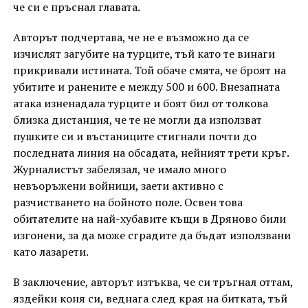
че си е пръснал главата.
Авторът подчертава, че не е възможно да се
изчислят загубите на турците, тъй като те винаги
прикривали истината. Той обаче смята, че броят на
убитите и ранените е между 500 и 600. Внезапната
атака изненадала турците и боят бил от толкова
близка дистанция, че те не могли да използват
пушките си и въстаниците стигнали почти до
последната линия на обсадата, нейният трети кръг.
Журналистът забелязал, че имало много
невъоръжени войници, заети активно с
разчистването на бойното поле. Освен това
обитателите на най-хубавите къщи в Дряново били
изгонени, за да може сградите да бъдат използвани
като лазарети.
В заключение, авторът изтъква, че си тръгнал оттам,
яздейки коня си, веднага след края на битката, тъй