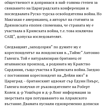
общественост и допринася в най-голяма степен за
свикването на Цариградската конференция и
последвалата Руско-турска освободителна война. Но
Макгахан е американец, а авторът на статията за
Дряновската епопея споменава, че страната му е
участвала в Кримската война, т.е. това изключва
САЩ“, допуска изследователят.
Следващият „заподозрян“ по думите му е
кореспондентът на лондонския в. „Таймс“ Антонио
Галенга. Той е натурализиран британец от
италиански произход, а родината му Кралство
Сардиния, също участва в Кримската война. Заедно
с постоянния кореспондент на „Дейли нюз“ в
Цариград – британският адвокат сър Едуин Пиърс,
Галенга получил от ръководителите на Роберт
Колеж д-р Уошбърн и д-р Лонг информация за
зверствата при потушаването на Априлското
въстание. Двамата пуснали едновременно дописки