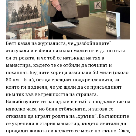
Беят казал на журналиста, че „разбойниците“
атакували и избили няколко малки отряда по пътя
си от реката, и че той се натъкнал на тях в
манастира, където те се отбили да починат и
похапнат. Бедните хорица изминали 50 мили (около
80 км – б. а.), без да срещнат подкрепленията, за
които ги подвели, че уж щели да се присъединят
към тях във вътрешността на страната.
Башибозуците ги нападали в гръб в продължение на
няколко часа, но били отблъснати, и затова се
отказали да играят ролята на „хрътки“. Въстаниците
се укрепили в стария манастир, където смятали да
продадат живота си колкото се може по-скъпо. След