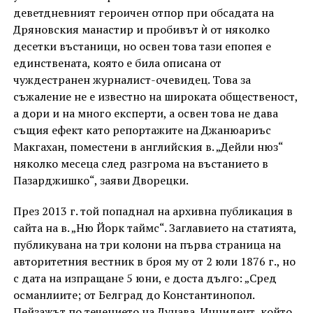
деветдневният героичен отпор при обсадата на
Дряновския манастир и пробивът ѝ от няколко
десетки въстаници, но освен това тази епопея е
единствената, която е била описана от
чуждестранен журналист-очевидец. Това за
съжаление не е известно на широката общественост,
а дори и на много експерти, а освен това не дава
същия ефект като репортажите на Джанюариъс
Макгахан, поместени в английския в. „Дейли нюз“
няколко месеца след разгрома на въстанието в
Пазарджишко“, заяви Дворецки.
През 2013 г. той попаднал на архивна публикация в
сайта на в. „Ню Йорк таймс“. Заглавието на статията,
публикувана на три колони на първа страница на
авторитетния вестник в броя му от 2 юли 1876 г., но
с дата на изпращане 5 юни, е доста дълго: „Сред
османлиите; от Белград до Константинопол.
Пейзажът по течението на Дунава. Инцидент, който