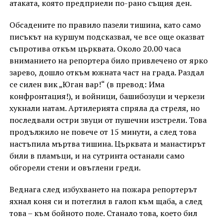
атаката, която предприели по-рано същия ден.
Обсадените по правило пазели тишина, като само
писъкът на куршум подсказвал, че все още оказват
съпротива откъм църквата. Около 20.00 часа
вниманието на репортера било привлечено от ярко
зарево, дошло откъм южната част на града. Раздал
се силен вик „Юган вар!“ (в превод: Има
конфронтация!), и войници, башибозуци и черкези
хукнали натам. Артилерията спряла да стреля, но
последвали остри звуци от пушечни изстрели. Това
продължило не повече от 15 минути, а след това
настъпила мъртва тишина. Църквата и манастирът
били в пламъци, и на сутринта останали само
обгорели стени и овъглени греди.
Веднага след избухването на пожара репортерът
яхнал коня си и потеглил в галоп към щаба, а след
това – към бойното поле. Станало това, което бил