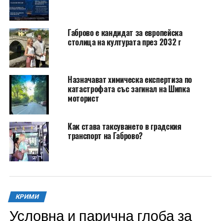
Габрово е кандидат за европейска
столица на културата през 2032 г
Назначават химическа експертиза по
катастрофата със загинал на Шипка
моторист
Как става таксуването в градския
транспорт на Габрово?
КРИМИ
Условна и парична глоба за