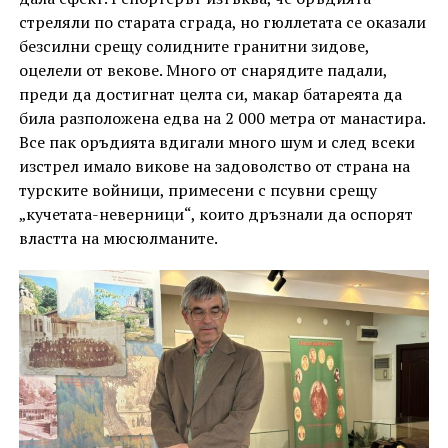
стреляли по старата сграда, но гюллетата се оказали
безсилни срещу солидните гранитни зидове,
оцелели от векове. Много от снарядите падали,
преди да достигнат целта си, макар батареята да
била разположена едва на 2 000 метра от манастира.
Все пак оръдията вдигали много шум и след всеки
изстрел имало викове на задоволство от страна на
турските войници, примесени с псувни срещу
„кучетата-неверници“, които дръзнали да оспорят
властта на мюсюлманите.