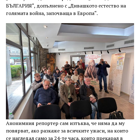
БЪЛГАРИЯ“, допълнено с „Дивашкото естество на
голямата война, започваща в Европа“.
Анонимния репортер сам изтъква, че няма да му
повярват, ако разкаже за всичките ужаси, на които
се нагледал само за 24-те часа, които прекарал в