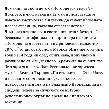
Домакин на събитието бе Исторически музей –
Дряново, в чиято зала на 12 май присъстващите
имаха възможността в детайли да узнаят непозната
досега страница, касаеща отразяването на
Дряновската епопея в световния печат. Вечерта бе
белязана и от официалната премиера на книгата
„История на деветте дни в Дряновския манастир
1876 г.“ от автора Христо Марков. Изданието излиза
точно 114 години след оригинала, допълнено и
разширено от ИМ-Дряново. В рамките на събитието
бе открита и изложбата Регионален исторически
музей – Велико Търново „По стъпките на Отче Матея
и неговите сподвижници“, след което бе
предоставена думата на Владимир Дворецки, за да
сподели повече за случилото се в Първи
революционен окръг по време на Априлското
въстание.