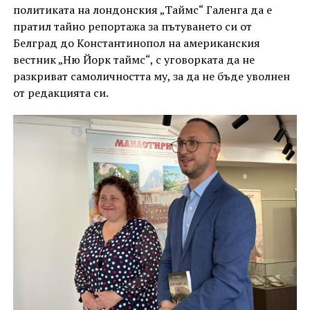
политиката на лондонския „Таймс“ Галенга да е
пратил тайно репортажа за пътуването си от
Белград до Константинопол на американския
вестник „Ню Йорк таймс“, с уговорката да не
разкриват самоличността му, за да не бъде уволнен
от редакцията си.