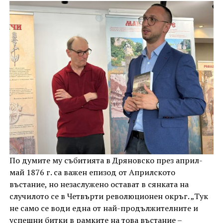
По думите му събитията в Дряновско през април-
май 1876 г. са важен епизод от Априлското
въстание, но незаслужено остават в сянката на
случилото се в Четвърти революционен окръг. „Тук
не само се води една от най-продължителните и
успешни битки в рамките на това въстание –