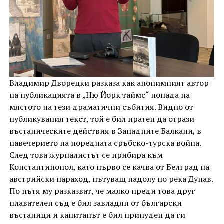
Владимир Дворецки разказа как анонимният автор
на публикацията в „Ню Йорк таймс“ попада на
мястото на тези драматични събития. Видно от
публикувания текст, той е бил пратен да отрази
въстаническите действия в Западните Балкани, в
навечерието на поредната сръбско-турска война.
След това журналистът се прибира към
Константинопол, като първо се качва от Белград на
австрийски параход, пътуващ надолу по река Дунав.
По пътя му разказват, че малко преди това друг
плавателен съд е бил завладян от български
въстаници и капитанът е бил принуден да ги