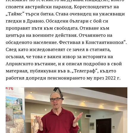
сполетя австрийски параход. Кореспондентът на
„Таймс“ търси битка. Става очевидец на ужасяващи
гледки в Дравно. Обсадени българи с бой си
проправят пътя към свободата. Отиване към
центъра на военните действия. Отчаянието на
обсаденото население. Фестивал в Константинопол“.
След като изследователят се зачел в статията,
осъзнал, че това е важен извор за историята на
Априлското въстание, и я описал подробно в свой
материал, публикуван във в. „Телеграф“, където
работил допреди пенсионирането му през 2022 г.