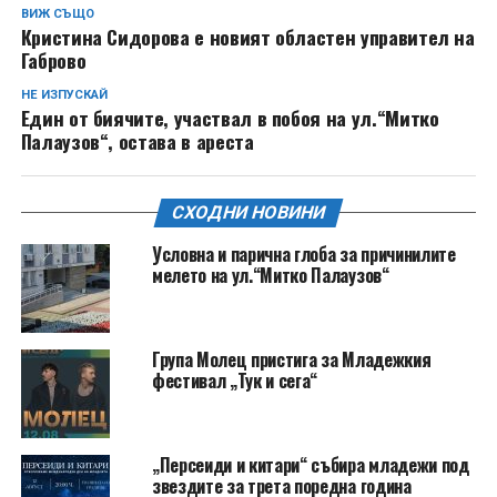
ВИЖ СЪЩО
Кристина Сидорова е новият областен управител на
Габрово
НЕ ИЗПУСКАЙ
Един от биячите, участвал в побоя на ул.“Митко
Палаузов“, остава в ареста
СХОДНИ НОВИНИ
Условна и парична глоба за причинилите
мелето на ул.“Митко Палаузов“
Група Молец пристига за Младежкия
фестивал „Тук и сега“
„Персеиди и китари“ събира младежи под
звездите за трета поредна година