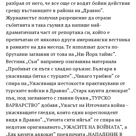
разбрал от него, че все още се водят бойни действия
срещу въстаниците в района на „Дравно“.
Журналистът получил разрешение да отрази
събитията и така съумял да напише най-
драматичната част от репортажа си, който е
препечатан от няколко други американски вестника
в рамките на два месеца. Те използват доста по-
брутални заглавия от това на „Ню Йорк таймс“.
Вестник „Сън“ например озаглавява материала
„Пробиват си пътя с хладно оръжие. Българи в
ужасяваща битка с турците“. „Чикаго трибюн“ се
спира на „Ужасяващи жестокости практикувани от
турските войски в Дравно“. „Старк каунти демократ“
пък, под заглавието с главни букви „ТУРСКО
ВАРВАРСТВО“ добавя „Ужасът на Източната война –
ужасяващите гледки, които един кореспондент
видя в Дравно“. „Уичита сити ийгъл“ се спира на
недотам оригиналното „УЖАСИТЕ НА ВОЙНАТА“, а
„Елк каунти адвокат“ предпочита „НАПАДЕНИЕ В