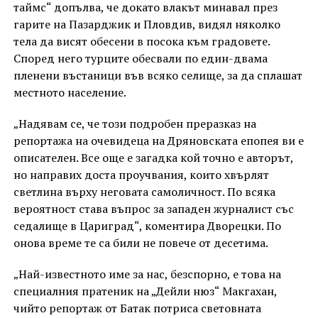
таймс“ допълва, че докато влакът минавал през
гарите на Пазарджик и Пловдив, видял няколко
тела да висят обесени в посока към градовете.
Според него турците обесвали по един-двама
пленени въстаници във всяко селище, за да сплашат
местното население.
„Надявам се, че този подробен преразказ на
репортажа на очевидеца на Дряновската епопея ви е
описателен. Все още е загадка кой точно е авторът,
но направих доста проучвания, които хвърлят
светлина върху неговата самоличност. По всяка
вероятност става въпрос за западен журналист със
седалище в Цариград“, коментира Дворецки. По
онова време те са били не повече от десетима.
„Най-известното име за нас, безспорно, е това на
специалния пратеник на „Дейли нюз“ Макгахан,
чийто репортаж от Батак потриса световната