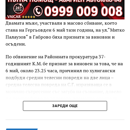
Двамата мъже, участвали в масово сбиване, което
стана на Гергьовден 6 май тази година, на ул.“Митко
Палаузов“ в Габрово бяха признати за виновни и
осъдени.
По обвинение на Районната прокуратура 37-
годишният К.М. бе признат за виновен за това, че на
6 май, около 23.25 часа, причинил по хулигански
подбуди средни телесни повреди на две лица –
средна телесна повреда на С.Г. изразяваща се в
мозъчно сътресение със загуба на съзнание, довело
до разстройство на здравето, временно опасно за
живота, и лека телесна повреда на Х.С., която бе с
ЗАРЕДИ ОЩЕ
порезна рана на петия пръст на дясната ръка,
довела до разстройство на здравето, неопасно за
живота.