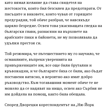
като нямал желание да става свидетел на
жестокости, които бил безсилен да предотврати. От
писъците и виковете, които чувал от горящите
предградия, той обаче разбрал, че навсякъде
царяло безредие. Освен това ужасяващата гледка на
български глави, разнасяни на върховете на
арабските пики и байонети, не му позволявала да
удължи престоя си.
Той резюмира, че пътешествието му го научило, че
османлиите, въпреки уверенията на
привържениците им, все още били брутални и
кръвожадни, и че българите биха се били, ако бъдат
поставени натясно, и вероятно ако имат добро
ръководство. Към тогавашния момент обаче те не
можело да се надяват на нищо, освен ако Сърбия не
им дойдела на помощ, както била обещала.
Според Дворецки кореспондентът на „Ню Йорк