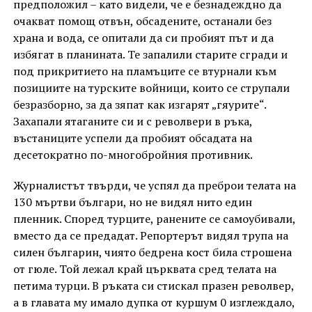
предположил – като видели, че е безнадеждно да
очакват помощ отвън, обсадените, останали без
храна и вода, се опитали да си пробият път и да
избягат в планината. Те запалили старите сгради и
под прикритието на пламъците се втурнали към
позициите на турските войници, които се струпали
безразборно, за да зяпат как изгарят „гяурите“.
Захапали ятаганите си и с револвери в ръка,
въстаниците успели да пробият обсадата на
десетократно по-многобройния противник.
Журналистът твърди, че успял да преброи телата на
130 мъртви българи, но не видял нито един
пленник. Според турците, ранените се самоубивали,
вместо да се предадат. Репортерът видял трупа на
силен българин, чиято бедрена кост била строшена
от гюле. Той лежал край църквата сред телата на
петима турци. В ръката си стискал празен револвер,
а в главата му имало дупка от куршум 0 изглеждало,