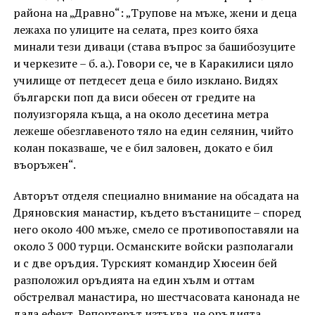
района на „Дравно“: „Трупове на мъже, жени и деца
лежаха по улиците на селата, през които бяха
минали тези диваци (става въпрос за башибозуците
и черкезите – б. а.). Говори се, че в Каракилиси цяло
училище от петдесет деца е било изклано. Видях
български поп да виси обесен от гредите на
полуизгоряла къща, а на около десетина метра
лежеше обезглавеното тяло на един селянин, чийто
колан показваше, че е бил заловен, докато е бил
въоръжен“.
Авторът отделя специално внимание на обсадата на
Дряновския манастир, където въстаниците – според
него около 400 мъже, смело се противопоставяли на
около 3 000 турци. Османските войски разполагали
и с две оръдия. Турският командир Хюсеин бей
разположил оръдията на един хълм и оттам
обстрелвал манастира, но шестчасовата канонада не
дала ефект. Репортерът изтъква, че оръдията