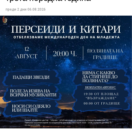
концерт на група Молец и талантливите млади
преди 2 дни
06.08.2026
изпълнители GoGo, Toria, ZoV & Vakavliev.
На 13 август организаторите са предвидили
занимания и за здрав дух, и за здраво тяло.
Инструкторката по пилатес и йога Йоанна Петрова
от FitLab ще се погрижи за добрия тонус с групова