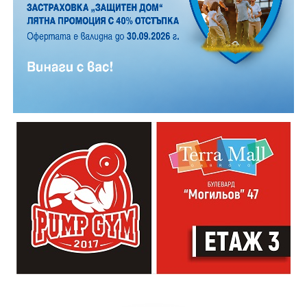
20:00ч. Концерт на група МОЛЕЦ, GoGo,
Zov&Vakavliev, Toria
21:30ч. Коктейли и музика
Младежкият център кани и всички млади хора,
които свират на китара, да се включат – независимо
от професионалното им ниво. Събитието е различно
– то не е концерт, а споделено преживяване, в което
всеки участва по свой начин. Няма сцена или
официална програма, няма предварително обявени
изпълнители и разделение между публика и
артисти. Всеки е добре дошъл да пее, свири или
просто да преживее звездопад, изпълнен с музика,
падащи звезди и желания.
За да улесни всички желаещи да се включат,
Младежки център – Габрово осигурява безплатен