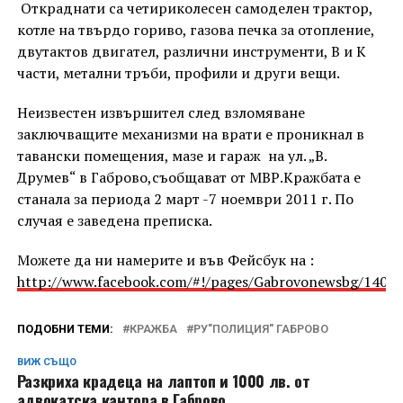
Откраднати са четириколесен самоделен трактор,
котле на твърдо гориво, газова печка за отопление,
двутактов двигател, различни инструменти, В и К
части, метални тръби, профили и други вещи.
Неизвестен извършител след взломяване
заключващите механизми на врати е проникнал в
тавански помещения, мазе и гараж на ул. „В.
Друмев“ в Габрово,съобщават от МВР.Кражбата е
станала за периода 2 март -7 ноември 2011 г. По
случая е заведена преписка.
Можете да ни намерите и във Фейсбук на :
http://www.facebook.com/#!/pages/Gabrovonewsbg/1405
ПОДОБНИ ТЕМИ:
КРАЖБА
РУ"ПОЛИЦИЯ" ГАБРОВО
ВИЖ СЪЩО
Разкриха крадеца на лаптоп и 1000 лв. от
адвокатска кантора в Габрово