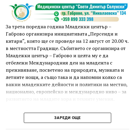
тренировка от 19.00 ч., а след това ще има мозъчна
атака с куиз вечер за обща култура. Вечерта ще
приключи с прожекция на новия български
комедиен филм „Брънч за начинаещи“ – в парка,
За трета поредна година Младежки център –
под звездното дряновско небе.
Габрово организира инициативата „Персеиди и
китари“, която ще се проведе на 12 август от 20.00 ч.
в местността Градище. Събитието се организира от
Младежки център – Габрово и целта му е да
отбележи Международния ден на младежта с
преживяване, посветено на природата, музиката и
летните нощи, а също така и да напомни колко са
важни младежките дейности и политики на местно,
национално, европейско и международно ниво – за
развитието на младите хора и техните умения.
Вечерта е в пика на метеорния поток „Персеиди“ –
ЗАРЕДИ ОЩЕ
едно от най-красивите и очаквани астрономически
явления през годината. В продължение на няколко
И двете вечери ще продължи инициативата „Книга
дни Земята преминава през шлейф от частици,
за книга“ – всеки може да донесе книга от личната