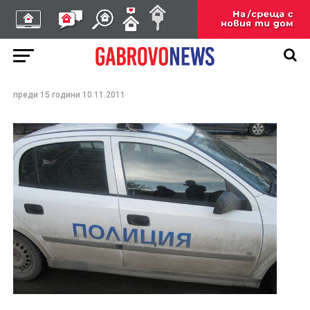
Кражба на вещи от
тавански
помещения,мазе и
гараж
преди 15 години
10.11.2011