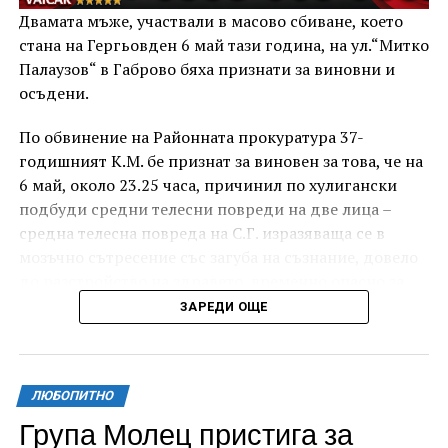
Двамата мъже, участвали в масово сбиване, което
стана на Гергьовден 6 май тази година, на ул.“Митко
Палаузов“ в Габрово бяха признати за виновни и
осъдени.
По обвинение на Районната прокуратура 37-
годишният К.М. бе признат за виновен за това, че на
6 май, около 23.25 часа, причинил по хулигански
подбуди средни телесни повреди на две лица –
средна телесна повреда на С.Г. изразяваща се в
мозъчно сътресение със загуба на съзнание, довело
до разстройство на здравето, временно опасно за
живота, и лека телесна повреда на Х.С., която бе с
ЗАРЕДИ ОЩЕ
порезна рана на петия пръст на дясната ръка,
довела до разстройство на здравето, неопасно за
живота.
ЛЮБОПИТНО
За извършеното престъпление 37-годишният бе
Група Молец пристига за
осъден с наложено наказание 1 година и 8 месеца