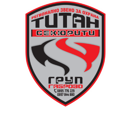
транспорт до местността Градище. Електрическият
автобус ще тръгне в 19:30 ч. от пл. „Възраждане“, а
обратно към града в 00:00 ч. – от паркинга до
поляната. Вземете със себе си връхна дреха и одеяло
или шалте! За повече информация тел. 0887907075.
13 АВГУСТ (четвъртък)
19:00ч Групова тренировка с Йоанна Петрова от
FitLab
20:00ч. Куиз вечер за обща култура
21:30ч. Прожекция на филма “Брънч за начинаещи”
Ще бъде хубаво – не някога и някъде, а тук и сега!
Фестивалът се организира по случай
Международния ден на младежта, който се