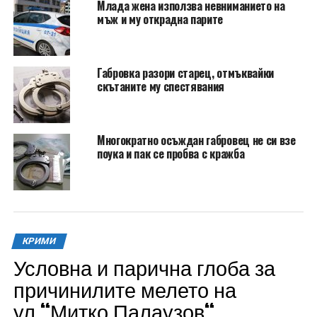
Млада жена използва невниманието на
мъж и му открадна парите
Габровка разори старец, отмъквайки
скътаните му спестявания
Многократно осъждан габровец не си взе
поука и пак се пробва с кражба
КРИМИ
Условна и парична глоба за
причинилите мелето на
ул.“Митко Палаузов“