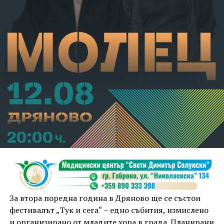
Съдебният акт е окончателен.
За втора поредна година в Дряново ще се състои
фестивалът „Тук и сега“ – едно събития, измислено
и организирано от младите хора в града. Планирани