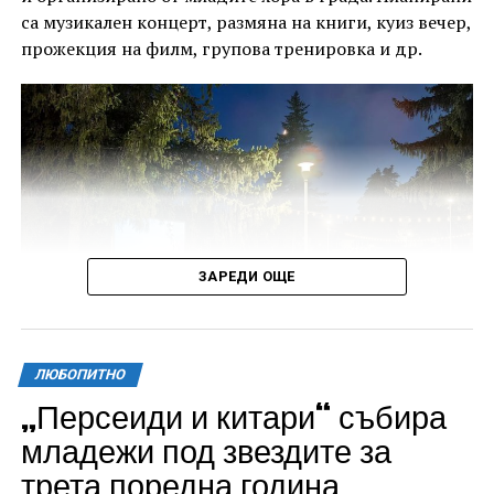
са музикален концерт, размяна на книги, куиз вечер,
прожекция на филм, групова тренировка и др.
ЗАРЕДИ ОЩЕ
ЛЮБОПИТНО
„Персеиди и китари“ събира
Всички събития ще се проведат в парк „Максим
младежи под звездите за
Райкович“, срещу часовниковата кула, с вход
трета поредна година
свободен. Програмата ще започне на 12 август с