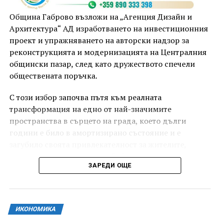
Община Габрово възложи на „Агенция Дизайн и
Архитектура“ АД изработването на инвестиционния
проект и упражняването на авторски надзор за
реконструкцията и модернизацията на Централния
общински пазар, след като дружеството спечели
обществената поръчка.
С този избор започва пътя към реалната
трансформация на едно от най-значимите
пространства в сърцето на града, което дълги
години е било в амортизирано състояние и е
загубило своята привлекателност за жителите,
младите хора и гостите на Габрово.
ЗАРЕДИ ОЩЕ
ИКОНОМИКА