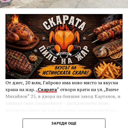
Паркингът ще бъде модернизиран с фотоволтаични
навеси, които ще генерират енергия за нуждите на
пазара, а калканите на околните сгради ще бъдат
трансформирани чрез нови обеми, които ще
приютят магазини, павилиони и помощни
помещения на второ и трето ниво.
Най-голямо търсене се очаква за шивачи, монтьори
на енергийни съоръжения и инсталации, работници
От днес, 20 юли, Габрово има ново място за вкусна
в производството на облекло, медицински сестри,
храна на жар. „
Скарата
“ отвори врати на ул. „Ванче
лекари, строителни инженери и мотокаристи.
Михайлов“ 25, в двора на бившия завод Карталов, и
Заявена е и потребност от работници без специална
заявява своя специалитет – разкраченото пиле,
квалификация.
изпечено бавно на жар до онази златиста коричка,
която кара човек да предвкусва хапката отдалеч.
ЗАРЕДИ ОЩЕ