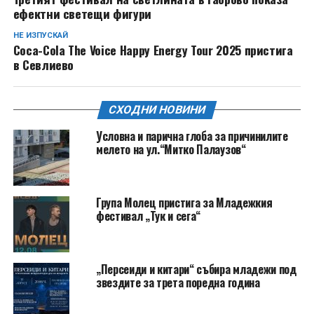
ефектни светещи фигури
НЕ ИЗПУСКАЙ
Coca-Cola The Voice Happy Energy Tour 2025 пристига
в Севлиево
СХОДНИ НОВИНИ
Условна и парична глоба за причинилите
мелето на ул.“Митко Палаузов“
Група Молец пристига за Младежкия
фестивал „Тук и сега“
„Персеиди и китари“ събира младежи под
звездите за трета поредна година