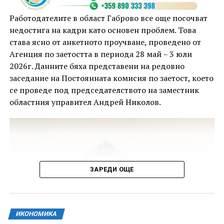
която да отговори на политиките на Габрово като
един от климатично неутралните градове в Европа.
Работодателите в област Габрово все още посочват
недостига на кадри като основен проблем. Това
„Работим за това Общински пазар Габрово да има
става ясно от анкетното проучване, проведено от
съвсем ново развитие, което ще отрази много от
Агенция по заетостта в периода 28 май – 3 юли
традициите, но по начин, който ще бъдат
2026г. Данните бяха представени на редовно
осъвременени и ще направят мястото наистина
заседание на Постоянната комисия по заетост, което
привлекателно“, подчерта кметът Таня Христова.
се проведе под председателството на заместник
областния управител Андрей Николов.
ЗАРЕДИ ОЩЕ
ИКОНОМИКА