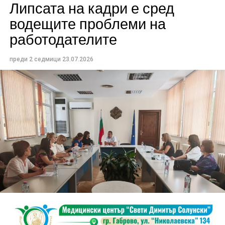
Липсата на кадри е сред
водещите проблеми на
работодателите
преди 2 седмици
23.07.2026
Проектът предвижда изготвяне на пълния
инвестиционен работен проект във всички
необходими части – архитектура, конструктивни
решения, електро- и ВиК инсталации, енергийна
ефективност, ОВК, благоустройство,
паркоустройство, пътна инфраструктура и
организация на движението.
Това е първата стъпка към създаването на
съвременна, функционална и устойчива среда,