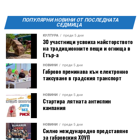
в архитектурната среда, духа и характера на
централната градска зона“, каза тогава кметът
Христова.
ПОПУЛЯРНИ НОВИНИ ОТ ПОСЛЕДНАТА
СЕДМИЦА
Предстои изработването на два идейни проекта,
КУЛТУРА
преди 5 дни
30 участници усвоиха майсторството
които ще бъдат представени и обсъдени с
на традиционните пещи и огнища в
обществеността. След тази фаза ще започне
Етър-а
подготовката на работния проект, включващ
техническите решения и детайлите за реализация.
НОВИНИ
преди 5 дни
Габрово преминава към електронно
Изборът на изпълнител и ясната визия за развитие
таксуване в градския транспорт
поставят на фокус една от най-значимите градски
трансформации през последните години –
създаването на модерен, устойчив и жив градски
НОВИНИ
преди 5 дни
Стартира лятната антиспин
пазар, който да бъде притегателно място за
кампания
търговия, култура, социални контакти и градски
живот.
НОВИНИ
преди 5 дни
Силно международно представяне
за габровския ХОУП