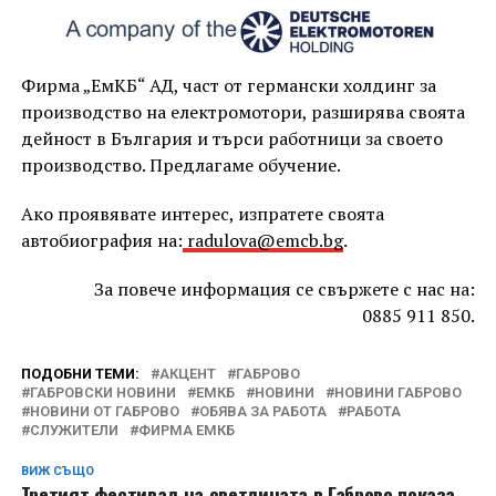
Фирма „ЕмКБ“ АД, част от германски холдинг за
производство на електромотори, разширява своята
дейност в България и търси работници за своето
производство. Предлагаме обучение.
Ако проявявате интерес, изпратете своята
автобиография на:
radulova@emcb.bg
.
За повече информация се свържете с нас на:
0885 911 850.
ПОДОБНИ ТЕМИ:
АКЦЕНТ
ГАБРОВО
ГАБРОВСКИ НОВИНИ
ЕМКБ
НОВИНИ
НОВИНИ ГАБРОВО
НОВИНИ ОТ ГАБРОВО
ОБЯВА ЗА РАБОТА
РАБОТА
СЛУЖИТЕЛИ
ФИРМА ЕМКБ
ВИЖ СЪЩО
Третият фестивал на светлината в Габрово показа