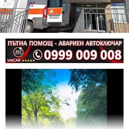
Неотложните следствени действия са извършени от
екип на ОД на МВР – Габрово съвместно с
автоексперт, като на място са изготвени и снимки.
Извършена е аутопсия на тялото на пострадалия и е
назначена съдебномедицинска експертиза.
Предстои назначаването на автотехническа
експертиза относно причините и механизма на
възникналото пътнотранспортно произшествие.
На полицейските органи са възложени оперативно –
издирвателни мероприятия, свързани с
установяване на предходно преминали по трасето
на инкриминираната дата моторни превозни
средства, с евентуално последвало
компрометиране на пътната настилка.
Във връзка с изясняване на този въпрос предстои
назначаване на химическа експертиза на иззети в