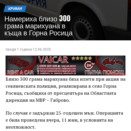
КРИМИ
Намериха близо 300
грама марихуана в
къща в Горна Росица
преди 1 година
12.06.2025
Близо 300 грама марихуана бяха иззети при акция на
севлиевската полиция, реализирана в село Горна
Росица, съобщиха от пресцентъра на Областната
дирекция на МВР – Габрово.
По случая е задържан 25-годешен мъж. Операцията
е била проведена вчера, 11 юни, в условията на
неотложност.