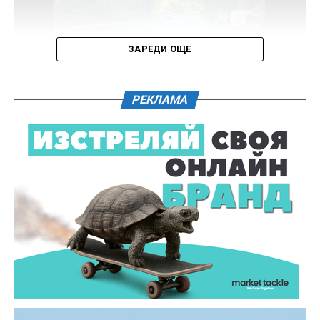
хода на извършения оглед веществени
доказателства.
ЗАРЕДИ ОЩЕ
Действията по разследването продължават под
ръководството на Окръжна прокуратура – Габрово.
РЕКЛАМА
61-годишен мъж от севлиевското село Шумата
загуби живота след като катастрофира с мотор.
Тежкият инцидент е станал в събота, 1 август, около
10.00 часа в прохода Шипка. По данни на полицията
мотористът е самокатастрофирал.
На място незабавно е бил изпратен полицейски
екип, който установил самоличността на водача. Той
е бил транспортиран в габровската болница, където
по-късно починал.
Според първоначалната информация водачът се е