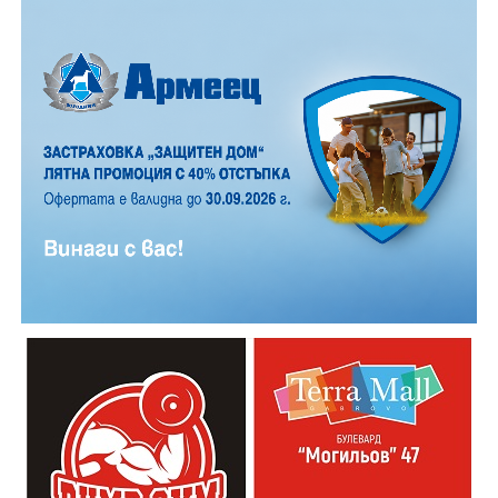
ударил в крайпътната мантинела.
Причините за инцидента са в процес на изясняване.