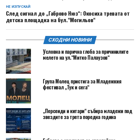
НЕ ИЗПУСКАЙ
След сигнал до „Габрово Нюз“: Окосиха тревата от
детска площадка на бул.“Могильов“
СХОДНИ НОВИНИ
Условна и парична глоба за причинилите
мелето на ул.“Митко Палаузов“
Група Молец пристига за Младежкия
фестивал „Тук и сега“
„Персеиди и китари“ събира младежи под
звездите за трета поредна година