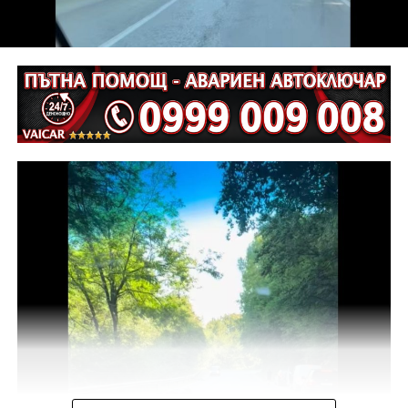
Съдебният акт е окончателен.