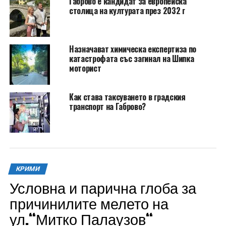
Габрово е кандидат за европейска
столица на културата през 2032 г
Назначават химическа експертиза по
катастрофата със загинал на Шипка
моторист
Как става таксуването в градския
транспорт на Габрово?
КРИМИ
Условна и парична глоба за
причинилите мелето на
ул.“Митко Палаузов“