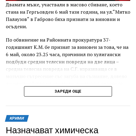
Двамата мъже, участвали в масово сбиване, което
стана на Гергьовден 6 май тази година, на ул.“Митко
Палаузов“ в Габрово бяха признати за виновни и
осъдени.
По обвинение на Районната прокуратура 37-
годишният К.М. бе признат за виновен за това, че на
6 май, около 23.25 часа, причинил по хулигански
подбуди средни телесни повреди на две лица –
средна телесна повреда на С.Г. изразяваща се в
мозъчно сътресение със загуба на съзнание, довело
до разстройство на здравето, временно опасно за
живота, и лека телесна повреда на Х.С., която бе с
ЗАРЕДИ ОЩЕ
порезна рана на петия пръст на дясната ръка,
довела до разстройство на здравето, неопасно за
живота.
КРИМИ
За извършеното престъпление 37-годишният бе
Назначават химическа
осъден с наложено наказание 1 година и 8 месеца