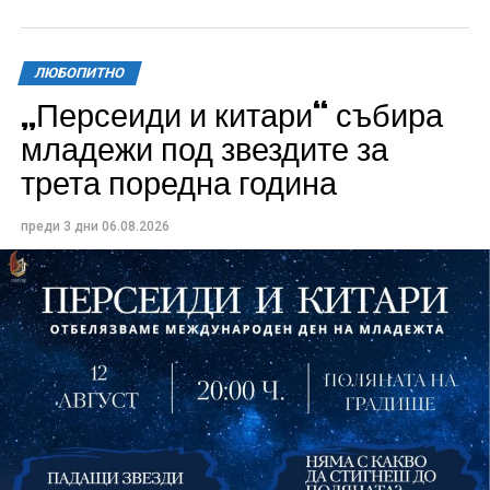
ЛЮБОПИТНО
„Персеиди и китари“ събира
Всички събития ще се проведат в парк „Максим
младежи под звездите за
Райкович“, срещу часовниковата кула, с вход
трета поредна година
свободен. Програмата ще започне на 12 август с
концерт на група Молец и талантливите млади
преди 3 дни
06.08.2026
изпълнители GoGo, Toria, ZoV & Vakavliev.