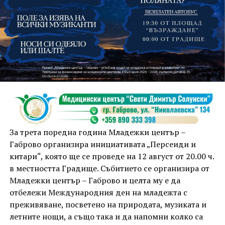
На 13 август организаторите са предвидили
занимания и за здрав дух, и за здраво тяло.
Инструкторката по пилатес и йога Йоанна Петрова
от FitLab ще се погрижи за добрия тонус с групова
тренировка от 19.00 ч., а след това ще има мозъчна
атака с куиз вечер за обща култура. Вечерта ще
приключи с прожекция на новия български
комедиен филм „Брънч за начинаещи“ – в парка,
За трета поредна година Младежки център –
под звездното дряновско небе.
Габрово организира инициативата „Персеиди и
китари“, която ще се проведе на 12 август от 20.00 ч.
в местността Градище. Събитието се организира от
Младежки център – Габрово и целта му е да
отбележи Международния ден на младежта с
преживяване, посветено на природата, музиката и
летните нощи, а също така и да напомни колко са