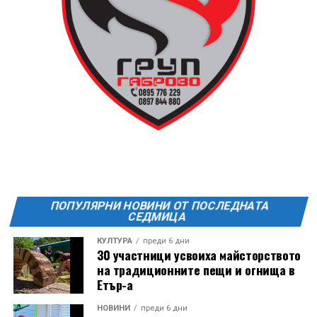
ПОПУЛЯРНИ НОВИНИ ОТ ПОСЛЕДНАТА
СЕДМИЦА
КУЛТУРА
преди 6 дни
30 участници усвоиха майсторството
на традиционните пещи и огнища в
Етър-а
Години след разрушаването на кулата се заражда
НОВИНИ
преди 6 дни