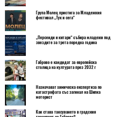
Група Молец пристига за Младежкия
фестивал „Тук и сега“
„Персеиди и китари“ събира младежи под
звездите за трета поредна година
Габрово е кандидат за европейска
столица на културата през 2032 г
Назначават химическа експертиза по
катастрофата със загинал на Шипка
моторист
Как става таксуването в градския
транспорт на Габрово?