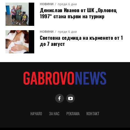
Община Дряново и на полицията.
НОВИНИ
преди 6 дни
Денислав Иванов от ШК „Орловец
1997“ стана първи на турнир
НОВИНИ
преди 6 дни
Световна седмица на кърменето от 1
до 7 август
В новия епизод на „Музеят говори“ зрителите ще
видят в детайли как се навива часовникът, как се
НАЧАЛО
ЗА НАС
РЕКЛАМА
КОНТАКТ
извършва неговото сверяване и как изглежда кулата
отвътре – до самото „сърце“, което неуморно