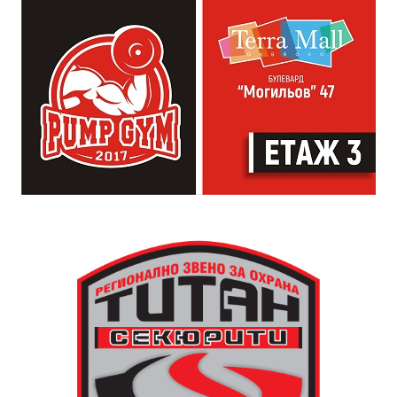
влияние на целия обществен живот. Чрез нея се
регулира времето. Тя е и форма на справедливост и
именно тя прави едно населено място град“,
коментира Симеонов.
Сто и пет години след построяването на първата
часовникова кула, механизмът ѝ е заменен с нов,
дело на двама тревненски майстори – Генчо Колев и
Христо Василев, през 1883 година. Той работи до
1945 година, когато самата кула е съборена. Нейното
„тиктакащо сърце“ обаче е спасено от местните
жители, съхранено и предадено по-късно на
дряновския музей.