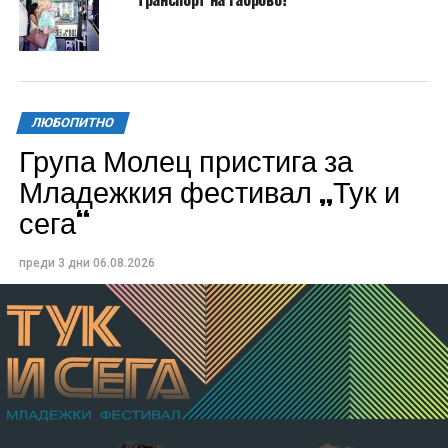
ЛЮБОПИТНО
Група Молец пристига за
Младежкия фестивал „Тук и
сега“
преди 3 дни
06.08.2026