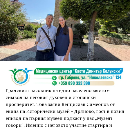
12 АВГУСТ (сряда)
19:00ч. „Книга за книга“ – донеси книга, вземи си
друга, обсъди заглавия и автори с други читатели
20:00ч. Концерт на група МОЛЕЦ, GoGo,
Zov&Vakavliev, Toria
21:30ч. Коктейли и музика
Младежкият център кани и всички млади хора,
които свират на китара, да се включат – независимо
Градският часовник на едно населено място е
от професионалното им ниво. Събитието е различно
символ на неговия духовен и стопански
– то не е концерт, а споделено преживяване, в което
просперитет. Това заяви Венцислав Симеонов от
всеки участва по свой начин. Няма сцена или
екипа на Исторически музей – Дряново, гост в новия
официална програма, няма предварително обявени
епизод на първия музеен подкаст у нас „Музеят
изпълнители и разделение между публика и
говори“. Именно с неговото участие стартира и