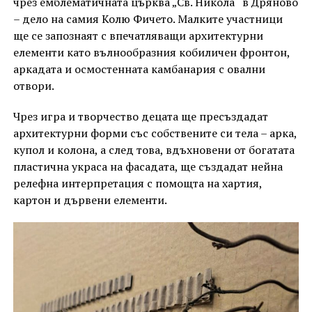
чрез емблематичната църква „Св. Никола“ в Дряново
– дело на самия Колю Фичето. Малките участници
ще се запознаят с впечатляващи архитектурни
елементи като вълнообразния кобиличен фронтон,
аркадата и осмостенната камбанария с овални
отвори.
Чрез игра и творчество децата ще пресъздадат
архитектурни форми със собствените си тела – арка,
купол и колона, а след това, вдъхновени от богатата
пластична украса на фасадата, ще създадат нейна
релефна интерпретация с помощта на хартия,
картон и дървени елементи.