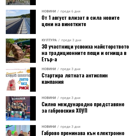
Койчев и етнографът Бонка Тихова. Усилията им се
увенчават с успех и на 8 септември 1984 година
НОВИНИ
преди 6 дни
От 1 август влизат в сила новите
часовниковата кула, с работещия век по-рано
цени на винетките
механизъм, е официално открита наново. Самият
механизъм е възстановен година по-рано, през 1983
г., от майстор Илия Ковачев, който изковава
КУЛТУРА
преди 3 дни
30 участници усвоиха майсторството
липсващите му части. Днес неговият син, Иван
на традиционните пещи и огнища в
Ковачев, продължава делото на баща си, като се
Етър-а
грижи за техническата поддръжка на механизма и
отстранява евентуални повреди.
НОВИНИ
преди 3 дни
Стартира лятната антиспин
кампания
Разказаната от Симеонов история разкрива и
любопитен детайл около самото местоположение на
новата кула. Архитект Илия Лефтеров е трябвало да
НОВИНИ
преди 3 дни
Силно международно представяне
търси подходящо място за нейното изграждане, тъй
за габровския ХОУП
като до средата на 80-те години на нейното
оригинално място вече били построени сградите на
Община Дряново и на полицията.
НОВИНИ
преди 3 дни
Габрово преминава към електронно