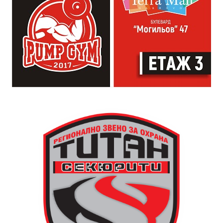
именно тя прави едно населено място град“,
коментира Симеонов.
Сто и пет години след построяването на първата
часовникова кула, механизмът ѝ е заменен с нов,
дело на двама тревненски майстори – Генчо Колев и
Христо Василев, през 1883 година. Той работи до
1945 година, когато самата кула е съборена. Нейното
„тиктакащо сърце“ обаче е спасено от местните
жители, съхранено и предадено по-късно на
дряновския музей.