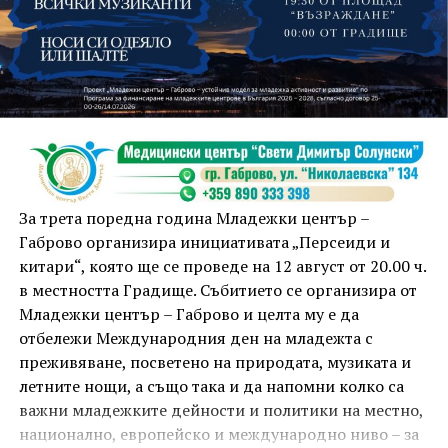
На 13 август организаторите са предвидили
занимания и за здрав дух, и за здраво тяло.
Инструкторката по пилатес и йога Йоанна Петрова
от FitLab ще се погрижи за добрия тонус с групова
тренировка от 19.00 ч., а след това ще има мозъчна
атака с куиз вечер за обща култура. Вечерта ще
приключи с прожекция на новия български
комедиен филм „Брънч за начинаещи“ – в парка,
За трета поредна година Младежки център –
под звездното дряновско небе.
Габрово организира инициативата „Персеиди и
китари“, която ще се проведе на 12 август от 20.00 ч.
в местността Градище. Събитието се организира от
Младежки център – Габрово и целта му е да
отбележи Международния ден на младежта с
преживяване, посветено на природата, музиката и
летните нощи, а също така и да напомни колко са
важни младежките дейности и политики на местно,
национално, европейско и международно ниво – за