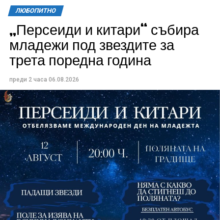
ЛЮБОПИТНО
„Персеиди и китари“ събира
Всички събития ще се проведат в парк „Максим
младежи под звездите за
Райкович“, срещу часовниковата кула, с вход
трета поредна година
свободен. Програмата ще започне на 12 август с
концерт на група Молец и талантливите млади
преди 2 часа
06.08.2026
изпълнители GoGo, Toria, ZoV & Vakavliev.