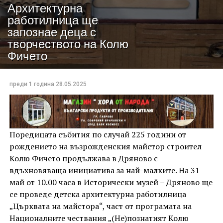
Архитектурна
работилница ще
запознае деца с
творчеството на Колю
Фичето
преди 1 година
28.05.2025
Поредицата събития по случай 225 години от
рождението на възрожденския майстор строител
Колю Фичето продължава в Дряново с
вдъхновяваща инициатива за най-малките. На 31
май от 10.00 часа в Исторически музей – Дряново ще
се проведе детска архитектурна работилница
„Църквата на майстора“, част от програмата на
Националните чествания „(Не)познатият Колю