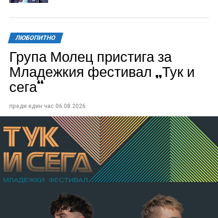
ЛЮБОПИТНО
Група Молец пристига за
Младежкия фестивал „Тук и
сега“
преди един час
06.08.2026