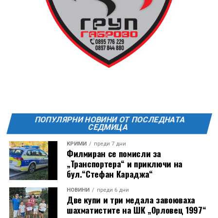
ПОПУЛЯРНИ НОВИНИ ОТ ПОСЛЕДНАТА
СЕДМИЦА
КРИМИ
преди 7 дни
Филмиран се помисли за
„Транспортера“ и приключи на
бул.“Стефан Караджа“
Години след разрушаването на кулата се заражда
НОВИНИ
преди 6 дни
Две купи и три медала завоюваха
инициатива за нейното възстановяване, обединила
шахматистите на ШК „Орловец 1997“
местни културни дейци – сред тях творецът Иван