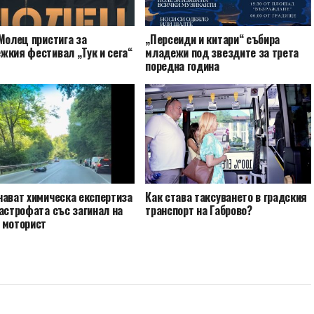
Молец пристига за
„Персеиди и китари“ събира
жкия фестивал „Тук и сега“
младежи под звездите за трета
поредна година
чават химическа експертиза
Как става таксуването в градския
астрофата със загинал на
транспорт на Габрово?
 моторист