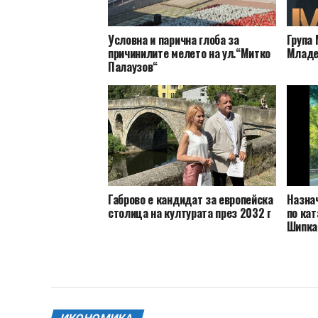
Условна и парична глоба за
Група 
причинилите мелето на ул.“Митко
Младе
Палаузов“
Габрово е кандидат за европейска
Назна
столица на културата през 2032 г
по кат
Шипка