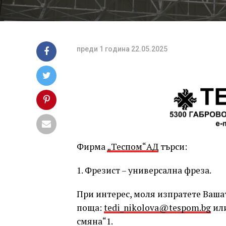
преди 1 година
22.05.2025
Фирма
„Теспом“АД
търси:
1. Фрезист – универсална фреза.
При интерес, моля изпратете Ваша
поща:
tedi_nikolova@tespom.bg
или
смяна“1.