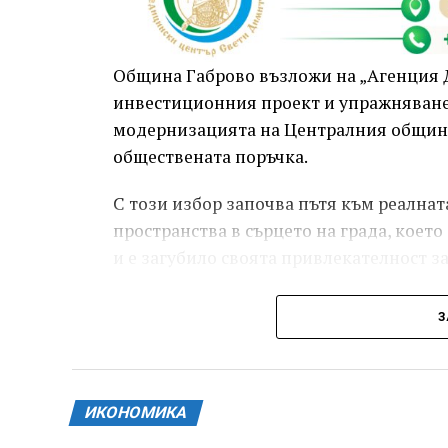
Община Габрово възложи на „Агенция 
инвестиционния проект и упражняванет
модернизацията на Централния общинск
обществената поръчка.
С този избор започва пътя към реална
пространства в сърцето на града, коет
и е загубило своята привлекателност за
З
ИКОНОМИКА