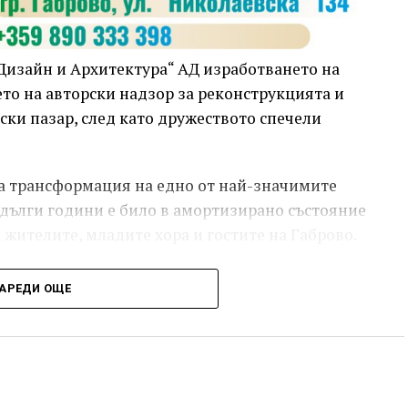
Дизайн и Архитектура“ АД изработването на
о на авторски надзор за реконструкцията и
и пазар, след като дружеството спечели
та трансформация на едно от най-значимите
о дълги години е било в амортизирано състояние
 жителите, младите хора и гостите на Габрово.
АРЕДИ ОЩЕ