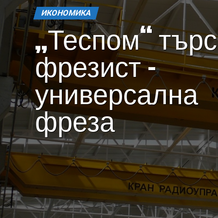
ИКОНОМИКА
„Теспом“ тър
фрезист –
универсална
фреза