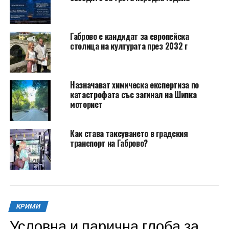
Габрово е кандидат за европейска
столица на културата през 2032 г
Назначават химическа експертиза по
катастрофата със загинал на Шипка
моторист
Как става таксуването в градския
транспорт на Габрово?
КРИМИ
Условна и парична глоба за