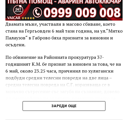
Двамата мъже, участвали в масово сбиване, което
стана на Гергьовден 6 май тази година, на ул.“Митко
Палаузов“ в Габрово бяха признати за виновни и
осъдени.
По обвинение на Районната прокуратура 37-
годишният К.М. бе признат за виновен за това, че на
6 май, около 23.25 часа, причинил по хулигански
подбуди средни телесни повреди на две лица –
средна телесна повреда на С.Г. изразяваща се в
мозъчно сътресение със загуба на съзнание, довело
до разстройство на здравето, временно опасно за
живота, и лека телесна повреда на Х.С., която бе с
ЗАРЕДИ ОЩЕ
порезна рана на петия пръст на дясната ръка,
довела до разстройство на здравето, неопасно за
живота.