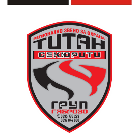
За да улесни всички желаещи да се включат,
Младежки център – Габрово осигурява безплатен
транспорт до местността Градище. Електрическият
автобус ще тръгне в 19:30 ч. от пл. „Възраждане“, а
обратно към града в 00:00 ч. – от паркинга до
поляната. Вземете със себе си връхна дреха и одеяло
или шалте! За повече информация тел. 0887907075.
13 АВГУСТ (четвъртък)
19:00ч Групова тренировка с Йоанна Петрова от
FitLab
20:00ч. Куиз вечер за обща култура
21:30ч. Прожекция на филма “Брънч за начинаещи”
Ще бъде хубаво – не някога и някъде, а тук и сега!