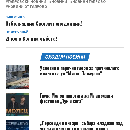
ГАБРОВСКИ НОВИНИ
НОВИНИ
НОВИНИ ГАБРОВО
НОВИНИ ОТ ГАБРОВО
ВИЖ СЪЩО
Отбелязваме Светли понеделник!
НЕ ИЗПУСКАЙ
Днес е Велика събота!
СХОДНИ НОВИНИ
Условна и парична глоба за причинилите
мелето на ул.“Митко Палаузов“
Група Молец пристига за Младежкия
фестивал „Тук и сега“
„Персеиди и китари“ събира младежи под
звездите за трета поредна година