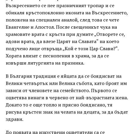
Възкресението се пее празничният тропар и се
обикаля кръстопоклонно иконата на Въскресението,
положена на специален аналой, след това се чете
Евангелие и Апостол. После свещеникът чука на
храмовите врата с кръста при думите „Отворете се,
адови врата, да влезе Царят на Славата“ на което
подучено лице отвръща „Кой е този Цар Слави?“.
Хората влизат с песнопения в храма, за да се
извърши литургията на празника.
В България традиция е яйцата да се боядисват на
Велики четвъртък или Велика събота, като броят им
зависи от членовете на семейството. Първото се
оцветява винаги в червено от най-възрастната жена.
Докато то е още топло и прясно боядисано, тя
рисува кръстен знак на челата на децата, за да бъдат
здрави.
До появата на изкуствени оцветители са се