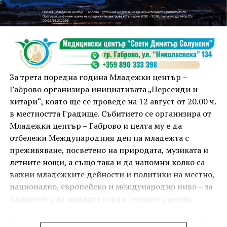
занимания и за здрав дух, и за здраво тяло.
Инструкторката по пилатес и йога Йоанна Петрова
от FitLab ще се погрижи за добрия тонус с групова
тренировка от 19.00 ч., а след това ще има мозъчна
атака с куиз вечер за обща култура. Вечерта ще
приключи с прожекция на новия български
комедиен филм „Брънч за начинаещи“ – в парка,
За трета поредна година Младежки център –
под звездното дряновско небе.
Габрово организира инициативата „Персеиди и
китари“, която ще се проведе на 12 август от 20.00 ч.
в местността Градище. Събитието се организира от
Младежки център – Габрово и целта му е да
отбележи Международния ден на младежта с
преживяване, посветено на природата, музиката и
летните нощи, а също така и да напомни колко са
важни младежките дейности и политики на местно,
национално, европейско и международно ниво – за
развитието на младите хора и техните умения.
Вечерта е в пика на метеорния поток „Персеиди“ –