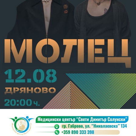
В.А. е бил задържан за срок до 72 часа, а с
определение на Районен съд-Габрово спрямо него е
взета мярка за неотклонение „домашен арест“.
Съдебният акт е окончателен.