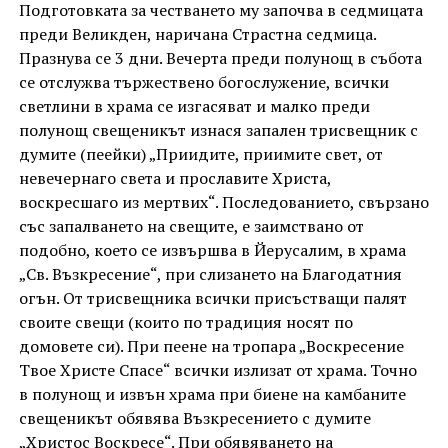
Подготовката за честването му започва в седмицата
преди Великден, наричана Страстна седмица.
Празнува се 3 дни. Вечерта преди полунощ в събота
се отслужва тържествено богослужение, всички
светлини в храма се изгасяват и малко преди
полунощ свещеникът изнася запален трисвещник с
думите (пеейки) „Приидите, приимите свет, от
невечернаго света и прославите Христа,
воскресшаго из мертвих“. Последованието, свързано
със запалването на свещите, е заимствано от
подобно, което се извършва в Йерусалим, в храма
„Св. Възкресение“, при слизането на Благодатния
огън. От трисвещника всички присъстващи палят
своите свещи (които по традиция носят по
домовете си). При пеене на тропара „Воскресение
Твое Христе Спасе“ всички излизат от храма. Точно
в полунощ и извън храма при биене на камбаните
свещеникът обявява Възкресението с думите
„Христос Воскресе“. При обявяването на