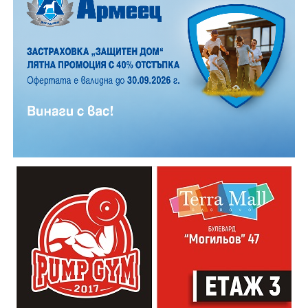
12 АВГУСТ (сряда)
19:00ч. „Книга за книга“ – донеси книга, вземи си
друга, обсъди заглавия и автори с други читатели
20:00ч. Концерт на група МОЛЕЦ, GoGo,
Zov&Vakavliev, Toria
21:30ч. Коктейли и музика
Младежкият център кани и всички млади хора,
които свират на китара, да се включат – независимо
от професионалното им ниво. Събитието е различно
– то не е концерт, а споделено преживяване, в което
всеки участва по свой начин. Няма сцена или
официална програма, няма предварително обявени
изпълнители и разделение между публика и
артисти. Всеки е добре дошъл да пее, свири или
просто да преживее звездопад, изпълнен с музика,
падащи звезди и желания.