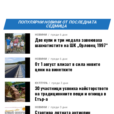
Фестивалът се организира по случай
Международния ден на младежта, който се
отбеляава редовно в Дряново от дълги години.
ПОПУЛЯРНИ НОВИНИ ОТ ПОСЛЕДНАТА
СЕДМИЦА
НОВИНИ
преди 6 дни
Две купи и три медала завоюваха
шахматистите на ШК „Орловец 1997“
НОВИНИ
преди 6 дни
От 1 август влизат в сила новите
цени на винетките
КУЛТУРА
преди 3 дни
30 участници усвоиха майсторството
на традиционните пещи и огнища в
Етър-а
НОВИНИ
преди 3 дни
Стартира лятната антиспин