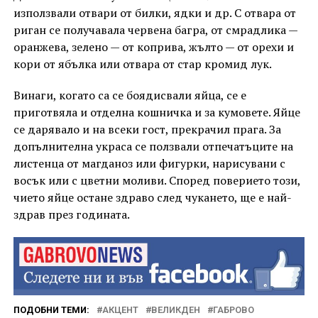
използвали отвари от билки, ядки и др. С отвара от
риган се получавала червена багра, от смрадлика —
оранжева, зелено — от коприва, жълто — от орехи и
кори от ябълка или отвара от стар кромид лук.
Винаги, когато са се боядисвали яйца, се е
приготвяла и отделна кошничка и за кумовете. Яйце
се дарявало и на всеки гост, прекрачил прага. За
допълнителна украса се ползвали отпечатъците на
листенца от магданоз или фигурки, нарисувани с
восък или с цветни моливи. Според поверието този,
чието яйце остане здраво след чукането, ще е най-
здрав през годината.
ПОДОБНИ ТЕМИ:
АКЦЕНТ
ВЕЛИКДЕН
ГАБРОВО