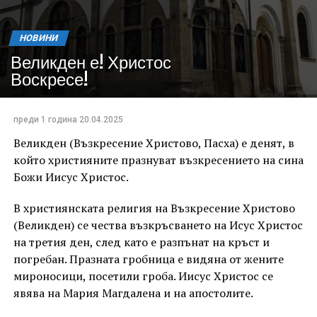
НОВИНИ
Великден е! Христос
Воскресе!
преди 1 година
20.04.2025
Великден (Възкресение Христово, Пасха) е денят, в
който християните празнуват възкресението на сина
Божи Иисус Христос.
В християнската религия на Възкресение Христово
(Великден) се чества възкръсването на Исус Христос
на третия ден, след като е разпънат на кръст и
погребан. Празната гробница е видяна от жените
мироносици, посетили гроба. Иисус Христос се
явява на Мария Магдалена и на апостолите.