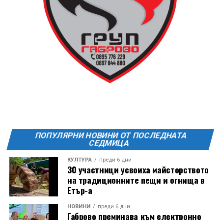
13 АВГУСТ (четвъртък)
19:00ч Групова тренировка с Йоанна Петрова от
FitLab
20:00ч. Куиз вечер за обща култура
21:30ч. Прожекция на филма “Брънч за начинаещи”
Ще бъде хубаво – не някога и някъде, а тук и сега!
Фестивалът се организира по случай
Международния ден на младежта, който се
отбеляава редовно в Дряново от дълги години.
ПОПУЛЯРНИ НОВИНИ ОТ ПОСЛЕДНАТА
СЕДМИЦА
КУЛТУРА
преди 6 дни
30 участници усвоиха майсторството
на традиционните пещи и огнища в
Етър-а
НОВИНИ
преди 6 дни
Габрово преминава към електронно