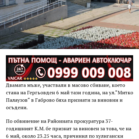
Двамата мъже, участвали в масово сбиване, което
стана на Гергьовден 6 май тази година, на ул.“Митко
Палаузов“ в Габрово бяха признати за виновни и
осъдени.
По обвинение на Районната прокуратура 37-
годишният К.М. бе признат за виновен за това, че на
6 май, около 23.25 часа, причинил по хулигански