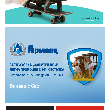
обикновена лятна вечер.
12 АВГУСТ (сряда)
19:00ч. „Книга за книга“ – донеси книга, вземи си
друга, обсъди заглавия и автори с други читатели
20:00ч. Концерт на група МОЛЕЦ, GoGo,
Zov&Vakavliev, Toria
21:30ч. Коктейли и музика
Младежкият център кани и всички млади хора,
които свират на китара, да се включат – независимо