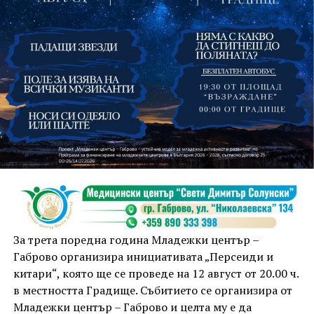
На 13 август организаторите са предвидили
занимания и за здрав дух, и за здраво тяло.
Инструкторката по пилатес и йога Йоанна Петрова
от FitLab ще се погрижи за добрия тонус с групова
тренировка от 19.00 ч., а след това ще има мозъчна
атака с куиз вечер за обща култура. Вечерта ще
приключи с прожекция на новия български
комедиен филм „Брънч за начинаещи“ – в парка,
За трета поредна година Младежки център –
под звездното дряновско небе.
Габрово организира инициативата „Персеиди и
китари“, която ще се проведе на 12 август от 20.00 ч.
в местността Градище. Събитието се организира от
Младежки център – Габрово и целта му е да