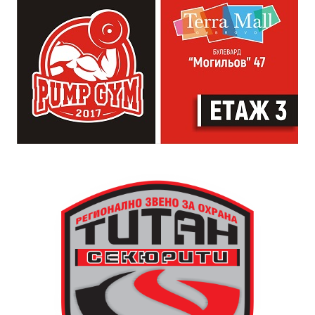
от професионалното им ниво. Събитието е различно
– то не е концерт, а споделено преживяване, в което
всеки участва по свой начин. Няма сцена или
официална програма, няма предварително обявени
изпълнители и разделение между публика и
артисти. Всеки е добре дошъл да пее, свири или
просто да преживее звездопад, изпълнен с музика,
падащи звезди и желания.
За да улесни всички желаещи да се включат,
Младежки център – Габрово осигурява безплатен
транспорт до местността Градище. Електрическият
автобус ще тръгне в 19:30 ч. от пл. „Възраждане“, а
обратно към града в 00:00 ч. – от паркинга до
поляната. Вземете със себе си връхна дреха и одеяло
или шалте! За повече информация тел. 0887907075.