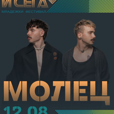
разстройство на здравето, неопасно за живота.
Престъплението бе класифицирано по чл.131 ал.1
т.12 пр.1, вр. чл.130 ал.1 от НК, като А.Н. е освободен
от наказателна отговорност и му е наложено
административно наказание по реда на чл.78а ал.1
от НК – глоба в размер на 306,77 евро.
С постановление на Районна прокуратура-Габрово
В.А. е бил задържан за срок до 72 часа, а с
определение на Районен съд-Габрово спрямо него е
взета мярка за неотклонение „домашен арест“.
Съдебният акт е окончателен.