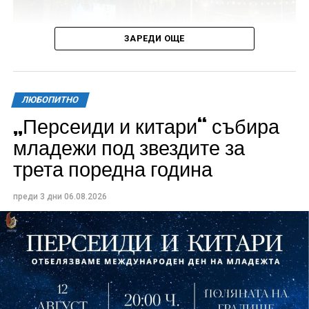
ЗАРЕДИ ОЩЕ
ЛЮБОПИТНО
„Персеиди и китари“ събира
Всички събития ще се проведат в парк „Максим
младежи под звездите за
Райкович“, срещу часовниковата кула, с вход
трета поредна година
свободен. Програмата ще започне на 12 август с
концерт на група Молец и талантливите млади
преди 3 дни
06.08.2026
изпълнители GoGo, Toria, ZoV & Vakavliev.