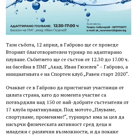
Тази събота, 12 април, в Габрово ще се проведе
Вторият благотворителен турнир по адаптирано
плуване. Събитието ще се състои от 12.30 до 17.00 ч.
на басейна в ПМГ „Акад. Иван Гюзелев“ – Габрово, а
инициативата е на Спортен клуб „Равен старт 2020“.
Очакват се в Габрово да пристигнат участници от
цялата страна, като до момента участие са
потвърдили над 150 от най-добрите състезатели от
17 клуба практикуващи. Под мотото „Плуваме,
спортуваме, променяме!“, турнирът има за цел да
насърчи физическата активност сред деца и
младежи с различни възможности, и да покаже