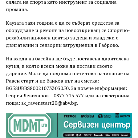
силата на спорта като инструмент за социална
промяна.
Каузата тази година е да се съберат средства за
оборудване и ремонт на новооткриващ се Спортно-
рехабилитационен център за деца и младежи с
двигателни и сензорни затруднения в Габрово.
На входа на басейна ще бъде поставена дарителска
кутия, в която всеки може да постави своето
дарение. Може да подпомогнете това начинание на
Равен старт и по банков път на сметка:
BG58UBBS80021073303050. За повече информация:
Георги Левичаров – 0877 715 577 или на електронна
поща: sk_ravenstart20@abv.bg.