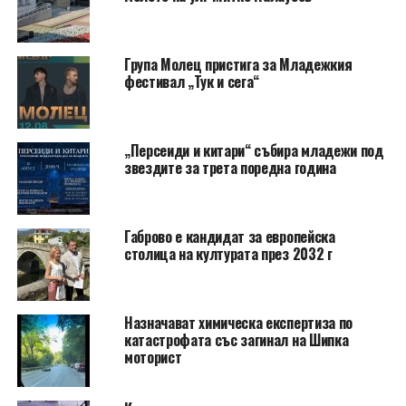
Група Молец пристига за Младежкия
фестивал „Тук и сега“
„Персеиди и китари“ събира младежи под
звездите за трета поредна година
Габрово е кандидат за европейска
столица на културата през 2032 г
Назначават химическа експертиза по
катастрофата със загинал на Шипка
моторист