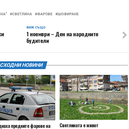
ИНА"
СВЕТЛИНА
ФАРОВЕ
ШОФИРАНЕ
ВИЖ СЪЩО
си
1 ноември – Ден на народните
будители
СХОДНИ НОВИНИ
Светлината е живот
днаха предните фарове на