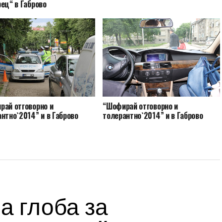
ец“ в Габрово
рай отговорно и
“Шофирай отговорно и
нтно`2014” и в Габрово
толерантно`2014” и в Габрово
а глоба за