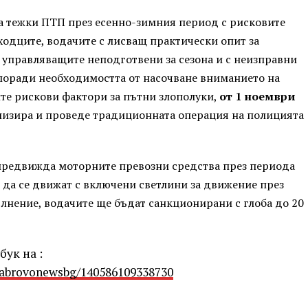
за тежки ПТП през есенно-зимния период с рисковите
одците, водачите с лисващ практически опит за
 управляващите неподготвени за сезона и с неизправни
 поради необходимостта от насочване вниманието на
е рискови фактори за пътни злополуки,
от 1 ноември
анизира и проведе традиционната операция на полицията
предвижда моторните превозни средства през периода
 да се движат с включени светлини за движение през
ълнение, водачите ще бъдат санкционирани с глоба до 20
ук на :
Gabrovonewsbg/140586109338730