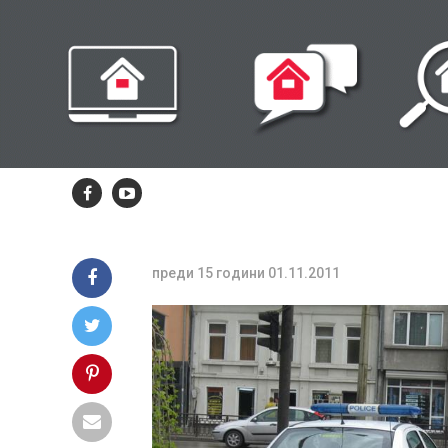
март караме с
включени
фарове и през
деня
преди 15 години
01.11.2011