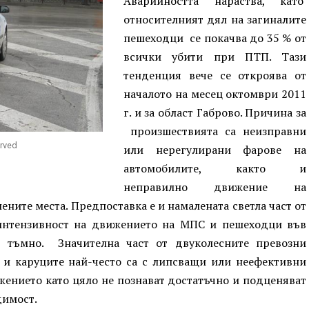
Аварийността нараства, като
относителният дял на загиналите
пешеходци се покачва до 35 % от
всички убити при ПТП. Тази
тенденция вече се откроява от
началото на месец октомври 2011
г. и за област Габрово. Причина за
произшествията са неизправни
erved
или нерегулирани фарове на
автомобилите, както и
неправилно движение на
ните места. Предпоставка е и намалената светла част от
 интензивност на движението на МПС и пешеходци във
о тъмно. Значителна част от двуколесните превозни
а и каруците най-често са с липсващи или неефективни
жението като цяло не познават достатъчно и подценяват
димост.