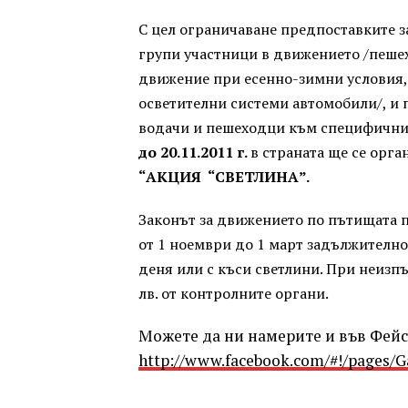
С цел ограничаване предпоставките 
групи участници в движението /пешех
движение при есенно-зимни условия,
осветителни системи автомобили/, и
водачи и пешеходци към специфичнит
до 20.
1
1.2011 г.
в страната ще се орг
“АКЦИЯ “СВЕТЛИНА”.
Законът за движението по пътищата 
от 1 ноември до 1 март задължително
деня или с къси светлини. При неизп
лв. от контролните органи.
Можете да ни намерите и във Фейсб
http://www.facebook.com/#!/pages/