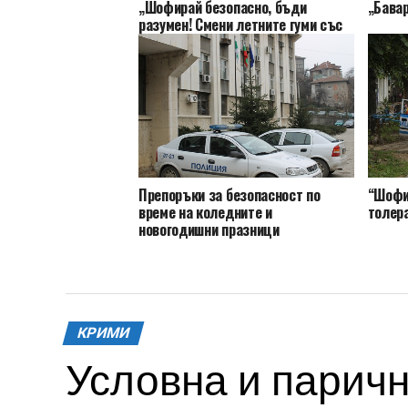
„Бавар
„Шофирай безопасно, бъди
разумен! Смени летните гуми със
зимни“
Препоръки за безопасност по
“Шофи
време на коледните и
толера
новогодишни празници
КРИМИ
Условна и паричн