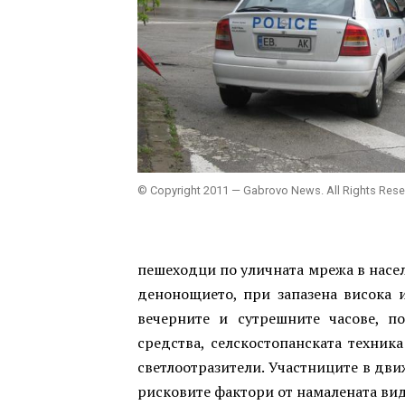
© Copyright 2011 — Gabrovo News. All Rights Res
пешеходци по уличната мрежа в населе
денонощието, при запазена висока
вечерните и сутрешните часове, п
средства, селскостопанската техник
светлоотразители. Участниците в дви
рисковите фактори от намалената ви