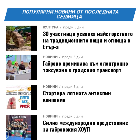
отбеляава редовно в Дряново от дълги години.
ПОПУЛЯРНИ НОВИНИ ОТ ПОСЛЕДНАТА
СЕДМИЦА
КУЛТУРА
преди 5 дни
30 участници усвоиха майсторството
на традиционните пещи и огнища в
Етър-а
НОВИНИ
преди 5 дни
Габрово преминава към електронно
таксуване в градския транспорт
НОВИНИ
преди 5 дни
Стартира лятната антиспин
кампания
НОВИНИ
преди 5 дни
Силно международно представяне
за габровския ХОУП