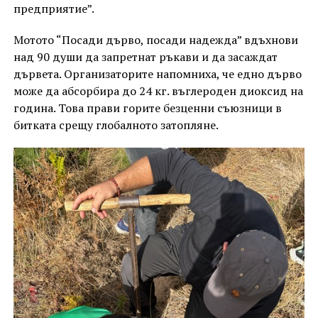
предприятие”.
Мотото “Посади дърво, посади надежда” вдъхнови
над 90 души да запретнат ръкави и да засаждат
дървета. Организаторите напомниха, че едно дърво
може да абсорбира до 24 кг. въглероден диоксид на
година. Това прави горите безценни съюзници в
битката срещу глобалното затопляне.