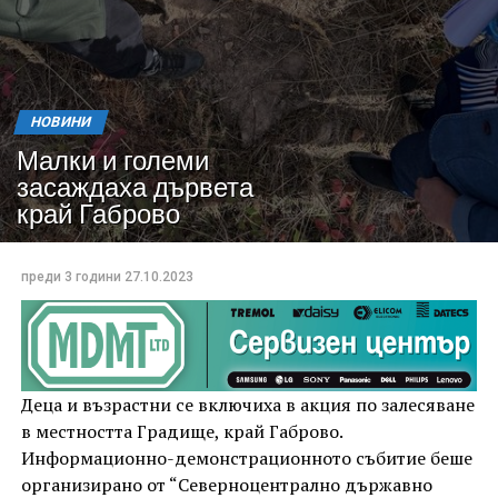
НОВИНИ
Малки и големи
засаждаха дървета
край Габрово
преди 3 години
27.10.2023
Деца и възрастни се включиха в акция по залесяване
в местността Градище, край Габрово.
Информационно-демонстрационното събитие беше
организирано от “Северноцентрално държавно