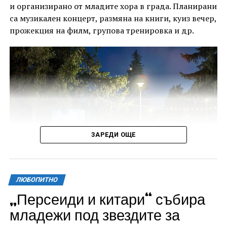
и организирано от младите хора в града. Планирани
са музикален концерт, размяна на книги, куиз вечер,
прожекция на филм, групова тренировка и др.
ЗАРЕДИ ОЩЕ
ЛЮБОПИТНО
„Персеиди и китари“ събира
Всички събития ще се проведат в парк „Максим
младежи под звездите за
Райкович“, срещу часовниковата кула, с вход