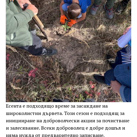
Есента е подходящо време за засаждане на
широколистни дървета. Този сезон е подходящ за
иницииране на доброволчески акции за почистване
и залесявание. Всеки доброволец е добре дошъл и
няма нужда от предварително записване.