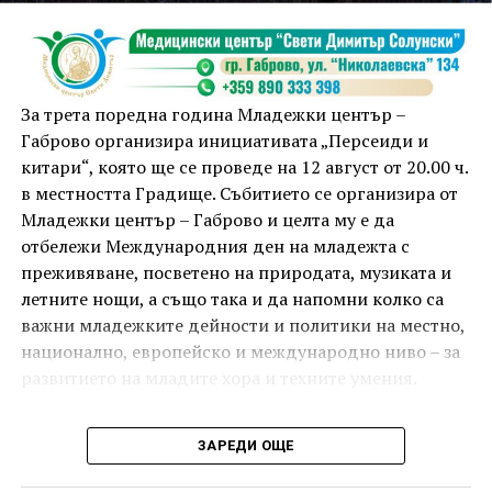
от FitLab ще се погрижи за добрия тонус с групова
тренировка от 19.00 ч., а след това ще има мозъчна
атака с куиз вечер за обща култура. Вечерта ще
приключи с прожекция на новия български
комедиен филм „Брънч за начинаещи“ – в парка,
За трета поредна година Младежки център –
под звездното дряновско небе.
Габрово организира инициативата „Персеиди и
китари“, която ще се проведе на 12 август от 20.00 ч.
в местността Градище. Събитието се организира от
Младежки център – Габрово и целта му е да
отбележи Международния ден на младежта с
преживяване, посветено на природата, музиката и
летните нощи, а също така и да напомни колко са
важни младежките дейности и политики на местно,
национално, европейско и международно ниво – за
развитието на младите хора и техните умения.
Вечерта е в пика на метеорния поток „Персеиди“ –
ЗАРЕДИ ОЩЕ
едно от най-красивите и очаквани астрономически
явления през годината. В продължение на няколко
И двете вечери ще продължи инициативата „Книга