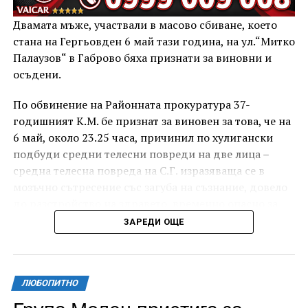
Двамата мъже, участвали в масово сбиване, което
стана на Гергьовден 6 май тази година, на ул.“Митко
Палаузов“ в Габрово бяха признати за виновни и
осъдени.
По обвинение на Районната прокуратура 37-
годишният К.М. бе признат за виновен за това, че на
6 май, около 23.25 часа, причинил по хулигански
подбуди средни телесни повреди на две лица –
средна телесна повреда на С.Г. изразяваща се в
мозъчно сътресение със загуба на съзнание, довело
до разстройство на здравето, временно опасно за
живота, и лека телесна повреда на Х.С., която бе с
ЗАРЕДИ ОЩЕ
порезна рана на петия пръст на дясната ръка,
довела до разстройство на здравето, неопасно за
живота.
ЛЮБОПИТНО
За извършеното престъпление 37-годишният бе