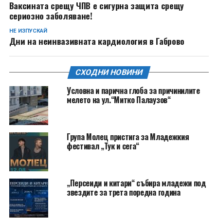
Ваксината срещу ЧПВ е сигурна защита срещу
сериозно заболяване!
НЕ ИЗПУСКАЙ
Дни на неинвазивната кардиология в Габрово
СХОДНИ НОВИНИ
Условна и парична глоба за причинилите
мелето на ул.“Митко Палаузов“
Група Молец пристига за Младежкия
фестивал „Тук и сега“
„Персеиди и китари“ събира младежи под
звездите за трета поредна година