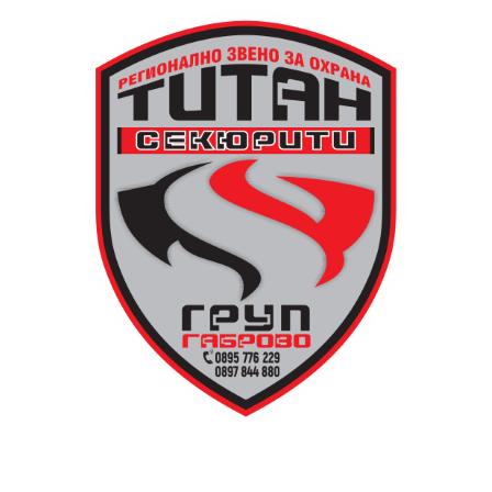
Младежки център – Габрово осигурява безплатен
транспорт до местността Градище. Електрическият
автобус ще тръгне в 19:30 ч. от пл. „Възраждане“, а
обратно към града в 00:00 ч. – от паркинга до
поляната. Вземете със себе си връхна дреха и одеяло
или шалте! За повече информация тел. 0887907075.
13 АВГУСТ (четвъртък)
19:00ч Групова тренировка с Йоанна Петрова от
FitLab
20:00ч. Куиз вечер за обща култура
21:30ч. Прожекция на филма “Брънч за начинаещи”
Ще бъде хубаво – не някога и някъде, а тук и сега!
Фестивалът се организира по случай
Международния ден на младежта, който се