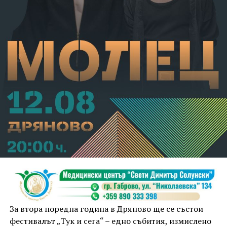
взета мярка за неотклонение „домашен арест“.
Съдебният акт е окончателен.
За втора поредна година в Дряново ще се състои
фестивалът „Тук и сега“ – едно събития, измислено