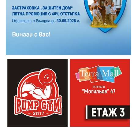
друга, обсъди заглавия и автори с други читатели
20:00ч. Концерт на група МОЛЕЦ, GoGo,
Zov&Vakavliev, Toria
21:30ч. Коктейли и музика
Младежкият център кани и всички млади хора,
които свират на китара, да се включат – независимо
от професионалното им ниво. Събитието е различно
– то не е концерт, а споделено преживяване, в което
всеки участва по свой начин. Няма сцена или
официална програма, няма предварително обявени
изпълнители и разделение между публика и
артисти. Всеки е добре дошъл да пее, свири или
просто да преживее звездопад, изпълнен с музика,
падащи звезди и желания.
За да улесни всички желаещи да се включат,