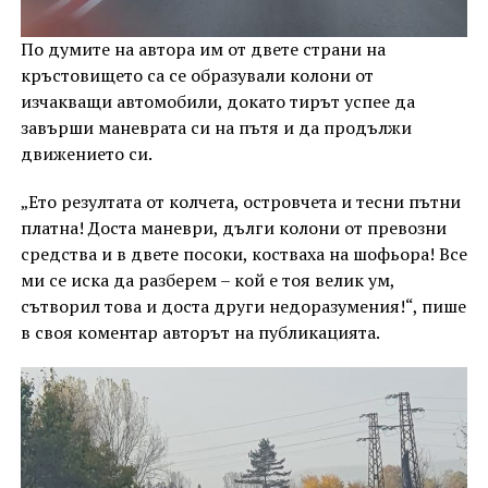
По думите на автора им от двете страни на
кръстовището са се образували колони от
изчакващи автомобили, докато тирът успее да
завърши маневрата си на пътя и да продължи
движението си.
„Ето резултата от колчета, островчета и тесни пътни
платна! Доста маневри, дълги колони от превозни
средства и в двете посоки, костваха на шофьора! Все
ми се иска да разберем – кой е тоя велик ум,
сътворил това и доста други недоразумения!“, пише
в своя коментар авторът на публикацията.