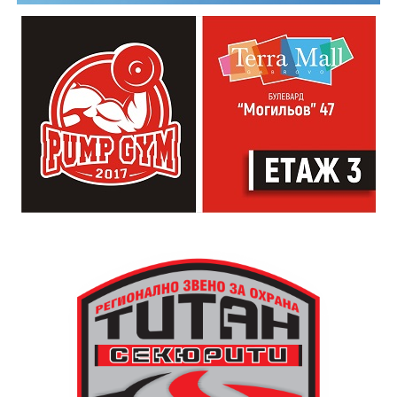
които свират на китара, да се включат – независимо
от професионалното им ниво. Събитието е различно
– то не е концерт, а споделено преживяване, в което
всеки участва по свой начин. Няма сцена или
официална програма, няма предварително обявени
изпълнители и разделение между публика и
артисти. Всеки е добре дошъл да пее, свири или
просто да преживее звездопад, изпълнен с музика,
падащи звезди и желания.
За да улесни всички желаещи да се включат,
Младежки център – Габрово осигурява безплатен
транспорт до местността Градище. Електрическият
автобус ще тръгне в 19:30 ч. от пл. „Възраждане“, а
обратно към града в 00:00 ч. – от паркинга до
поляната. Вземете със себе си връхна дреха и одеяло
или шалте! За повече информация тел. 0887907075.