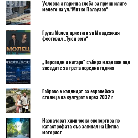
Условна и парична глоба за причинилите
мелето на ул.“Митко Палаузов“
Група Молец пристига за Младежкия
фестивал „Тук и сега“
„Персеиди и китари“ събира младежи под
звездите за трета поредна година
Габрово е кандидат за европейска
столица на културата през 2032 г
Назначават химическа експертиза по
катастрофата със загинал на Шипка
моторист