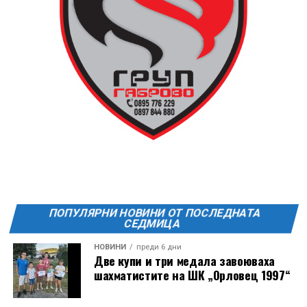
13 АВГУСТ (четвъртък)
19:00ч Групова тренировка с Йоанна Петрова от
FitLab
20:00ч. Куиз вечер за обща култура
21:30ч. Прожекция на филма “Брънч за начинаещи”
Ще бъде хубаво – не някога и някъде, а тук и сега!
Фестивалът се организира по случай
Международния ден на младежта, който се
отбеляава редовно в Дряново от дълги години.
ПОПУЛЯРНИ НОВИНИ ОТ ПОСЛЕДНАТА
СЕДМИЦА
НОВИНИ
преди 6 дни
Две купи и три медала завоюваха
шахматистите на ШК „Орловец 1997“