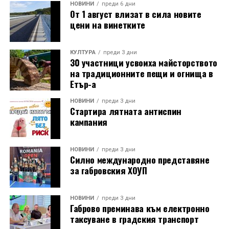
НОВИНИ
преди 6 дни
От 1 август влизат в сила новите
цени на винетките
КУЛТУРА
преди 3 дни
30 участници усвоиха майсторството
на традиционните пещи и огнища в
Етър-а
НОВИНИ
преди 3 дни
Стартира лятната антиспин
кампания
НОВИНИ
преди 3 дни
Силно международно представяне
за габровския ХОУП
НОВИНИ
преди 3 дни
Габрово преминава към електронно
таксуване в градския транспорт