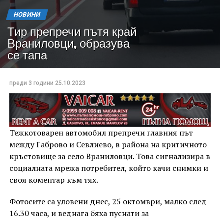
НОВИНИ
Тир препречи пътя край
Враниловци, образува
се тапа
преди 3 години
25.10.2023
Тежкотоварен автомобил препречи главния път
между Габрово и Севлиево, в района на критичното
кръстовище за село Враниловци. Това сигнализира в
социалната мрежа потребител, който качи снимки и
своя коментар към тях.
Фотосите са уловени днес, 25 октомври, малко след
16.30 часа, и веднага бяха пуснати за