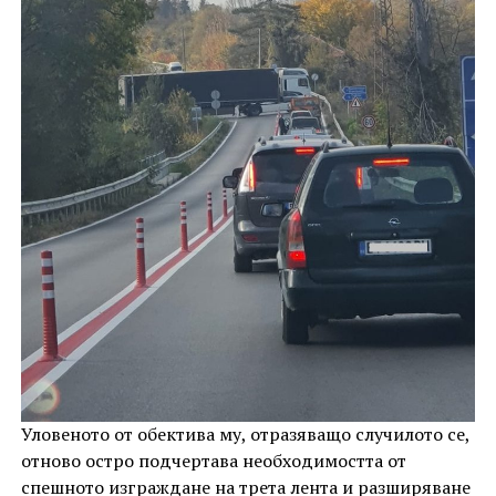
Уловеното от обектива му, отразяващо случилото се,
отново остро подчертава необходимостта от
спешното изграждане на трета лента и разширяване