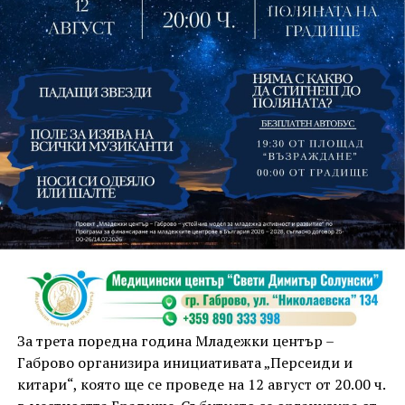
На 13 август организаторите са предвидили
занимания и за здрав дух, и за здраво тяло.
Инструкторката по пилатес и йога Йоанна Петрова
от FitLab ще се погрижи за добрия тонус с групова
тренировка от 19.00 ч., а след това ще има мозъчна
атака с куиз вечер за обща култура. Вечерта ще
приключи с прожекция на новия български
комедиен филм „Брънч за начинаещи“ – в парка,
За трета поредна година Младежки център –
под звездното дряновско небе.
Габрово организира инициативата „Персеиди и
китари“, която ще се проведе на 12 август от 20.00 ч.