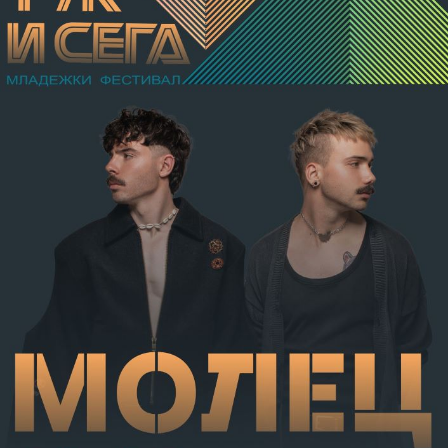
разкъсно-контузни рани в теменно-тилната област и
в областта на носа, и охлузни рани, довели до
разстройство на здравето, неопасно за живота.
Престъплението бе класифицирано по чл.131 ал.1
т.12 пр.1, вр. чл.130 ал.1 от НК, като А.Н. е освободен
от наказателна отговорност и му е наложено
административно наказание по реда на чл.78а ал.1
от НК – глоба в размер на 306,77 евро.
С постановление на Районна прокуратура-Габрово
В.А. е бил задържан за срок до 72 часа, а с
определение на Районен съд-Габрово спрямо него е
взета мярка за неотклонение „домашен арест“.
Съдебният акт е окончателен.