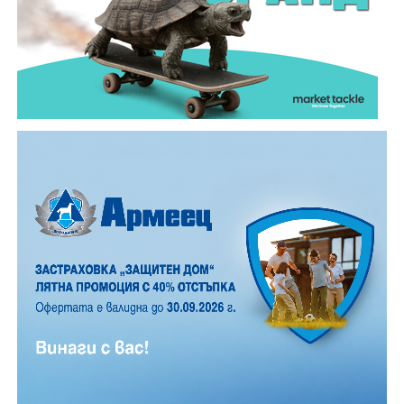
близостта на града, броят им е значително по-
малък, но все пак много по- голям, отколкото в
обикновена лятна вечер.
12 АВГУСТ (сряда)
19:00ч. „Книга за книга“ – донеси книга, вземи си
друга, обсъди заглавия и автори с други читатели
20:00ч. Концерт на група МОЛЕЦ, GoGo,
Zov&Vakavliev, Toria
21:30ч. Коктейли и музика
Младежкият център кани и всички млади хора,