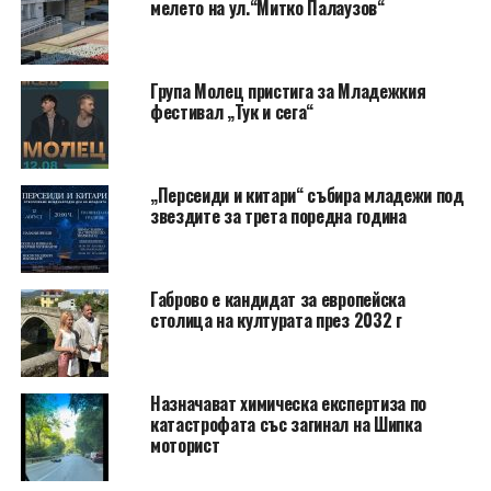
мелето на ул.“Митко Палаузов“
Група Молец пристига за Младежкия
фестивал „Тук и сега“
„Персеиди и китари“ събира младежи под
звездите за трета поредна година
Габрово е кандидат за европейска
столица на културата през 2032 г
Назначават химическа експертиза по
катастрофата със загинал на Шипка
моторист