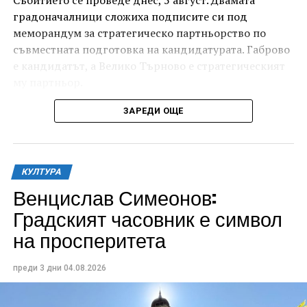
градоначалници сложиха подписите си под
меморандум за стратегическо партньорство по
съвместната подготовка на кандидатурата. Габрово
е кандидатът, а Велико Търново е стратегическият
му партньор.
ЗАРЕДИ ОЩЕ
КУЛТУРА
Венцислав Симеонов:
Градският часовник е символ
на просперитета
Изборът на Дряновския мост – този архитектурен
преди 3 дни
04.08.2026
шедьовър на възрожденското ни строителство и
майсторство, вечен символ на Дряново, носи