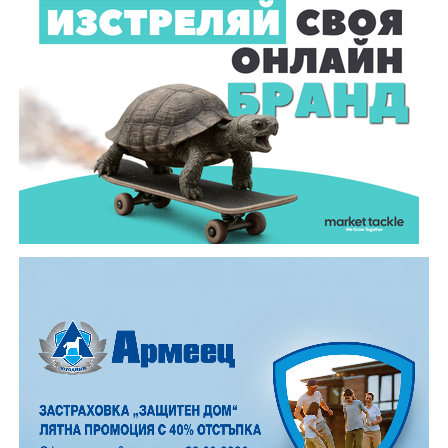
чествания белязаха миналата 2025 година. Връчи им
ги заместник – кметът Диляна Джеджева.
Темата тази година, „Топлината в дома: От
древното огнище до модерния уют“, постави
акцент върху практическото изграждане на
традиционна пещ и огнище. Всички преминали през
тридневното обучение получиха „Уверително“ –
официалният документ, който музей „Етър“ издава
за придобитите знания и умения.