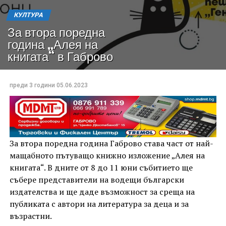
КУЛТУРА
За втора поредна
година „Алея на
книгата“ в Габрово
преди 3 години
05.06.2023
За втора поредна година Габрово става част от най-
мащабното пътуващо книжно изложение „Алея на
книгата“. В дните от 8 до 11 юни събитието ще
събере представители на водещи български
издателства и ще даде възможност за среща на
публиката с автори на литература за деца и за
възрастни.