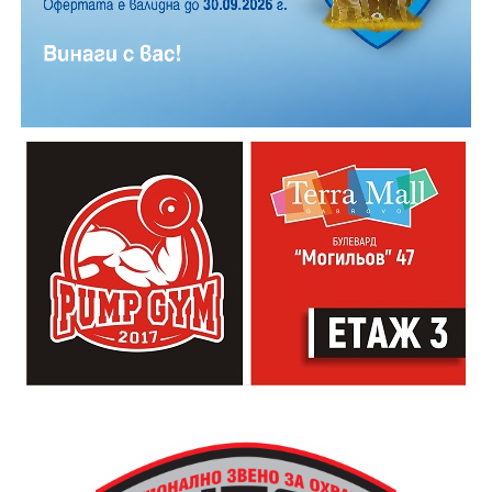
Години след разрушаването на кулата се заражда
инициатива за нейното възстановяване, обединила
местни културни дейци – сред тях творецът Иван
Практическият модул даде възможност на
Койчев и етнографът Бонка Тихова. Усилията им се
участниците да работят рамо до рамо с утвърдени
увенчават с успех и на 8 септември 1984 година
специалисти в занаята. Павел Кунчев, един от
часовниковата кула, с работещия век по-рано
признатите майстори реставратори в музей „Етър“,
механизъм, е официално открита наново. Самият
води обучението за изграждане на каменна основа
механизъм е възстановен година по-рано, през 1983
за отоплителните съоръжения. Част от курсистите
г., от майстор Илия Ковачев, който изковава
надградиха своите умения по каменна зидария,
липсващите му части. Днес неговият син, Иван
придобити в предишни издания на програмата.
Ковачев, продължава делото на баща си, като се
грижи за техническата поддръжка на механизма и
отстранява евентуални повреди.
Разказаната от Симеонов история разкрива и
любопитен детайл около самото местоположение на
новата кула. Архитект Илия Лефтеров е трябвало да
търси подходящо място за нейното изграждане, тъй