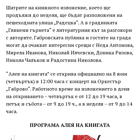
Шатрите на книжното изложение, което ще
продължи до неделя, ще бъдат разположени на
пешеходната улица „Радецка“. А в градинката
„Глинени гърнета“ е литературния кът за разговори
с авторите. Габровската публика и гостите на града
могат да очакват интересни срещи с Неда Антонова,
Мирела Иванова, Николай Илчевски, Доника Ризова,
Никола Чалъков и Радостина Николова.
“Алея на книгата” се открива официално на 8 юни
(четвъртък) в 12:00 часа с концерт на Оркестър
„Габрово“. Работното време на изложението в деня
на откриването – четвъртък е от 12 до 19 часа, в
петък и събота – от 9 до 19 ч., а в неделя – от 9 до 14
часа.
ПРОГРАМА АЛЕЯ НА КНИГАТА