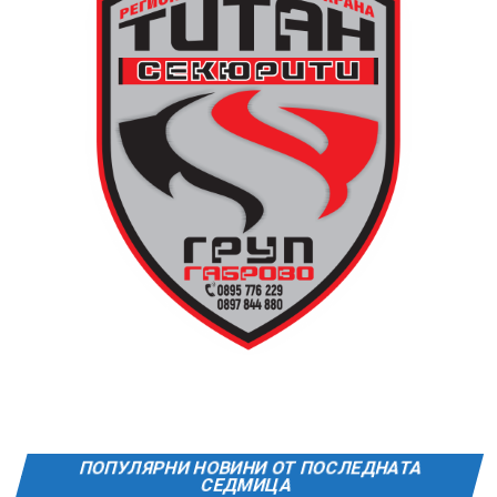
като до средата на 80-те години на нейното
оригинално място вече били построени сградите на
Община Дряново и на полицията.
Дървените елементи и носещата конструкция бяха
във фокуса на практиката, водена от реставратора
Валентин Дамянов. С отличните си комуникационни
умения и задълбочени знания той демонстрира
различните видове традиционни инструменти,
тяхната поддръжка и правилната им употреба в
целия процес.
Арх. Николай Маринов от сдружение „Мещра“
преведе участниците през майсторството за работа
с глина и естествени материали, необходими за
изграждането на самата пещ и огнище.
В новия епизод на „Музеят говори“ зрителите ще
ПОПУЛЯРНИ НОВИНИ ОТ ПОСЛЕДНАТА
видят в детайли как се навива часовникът, как се
СЕДМИЦА