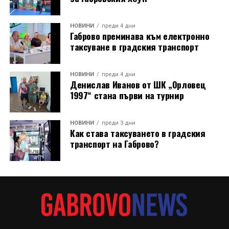
открито в нощния музей.
Лекционният модул от първия ден (31 юли)
НОВИНИ
преди 4 дни
Габрово преминава към електронно
предложи теоретична основа и дискусии,
таксуване в градския транспорт
свързващи историческото наследство със
съвременния начин на живот: Арх. Николай
Маринов и д-р инж. Петя Груева от сдружение
НОВИНИ
преди 4 дни
Денислав Иванов от ШК „Орловец
„Мещра“ откриха програмата с лекция за
1997“ стана първи на турнир
принципите на отоплителните системи в
традиционната архитектура.
НОВИНИ
преди 3 дни
Как става таксуването в градския
В следващ панел арх. Маринов представи и
транспорт на Габрово?
съвременни алтернативи за отопление на дърва при
еднофамилни сгради.