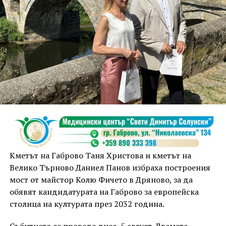
Кметът на Габрово Таня Христова и кметът на
Велико Търново Даниел Панов избраха построения
мост от майстор Колю Фичето в Дряново, за да
обявят кандидатурата на Габрово за европейска
столица на културата през 2032 година.
Събитието се проведе днес, 5 август. Двамата