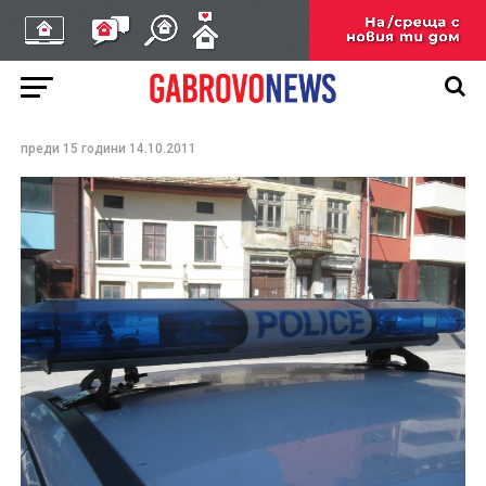
Спипаха пиян с 1,82
промила алкохол зад
волана в Трявна
преди 15 години
14.10.2011