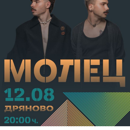
от НК – глоба в размер на 306,77 евро.
С постановление на Районна прокуратура-Габрово
В.А. е бил задържан за срок до 72 часа, а с
определение на Районен съд-Габрово спрямо него е
взета мярка за неотклонение „домашен арест“.
Съдебният акт е окончателен.