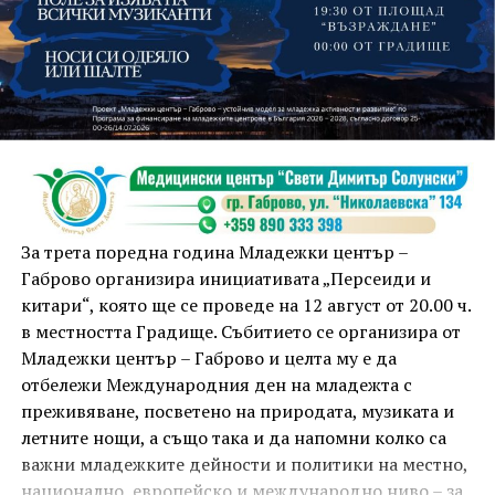
На 13 август организаторите са предвидили
занимания и за здрав дух, и за здраво тяло.
Инструкторката по пилатес и йога Йоанна Петрова
от FitLab ще се погрижи за добрия тонус с групова
тренировка от 19.00 ч., а след това ще има мозъчна
атака с куиз вечер за обща култура. Вечерта ще
приключи с прожекция на новия български
комедиен филм „Брънч за начинаещи“ – в парка,
За трета поредна година Младежки център –
под звездното дряновско небе.
Габрово организира инициативата „Персеиди и
китари“, която ще се проведе на 12 август от 20.00 ч.
в местността Градище. Събитието се организира от
Младежки център – Габрово и целта му е да
отбележи Международния ден на младежта с
преживяване, посветено на природата, музиката и
летните нощи, а също така и да напомни колко са
важни младежките дейности и политики на местно,
национално, европейско и международно ниво – за