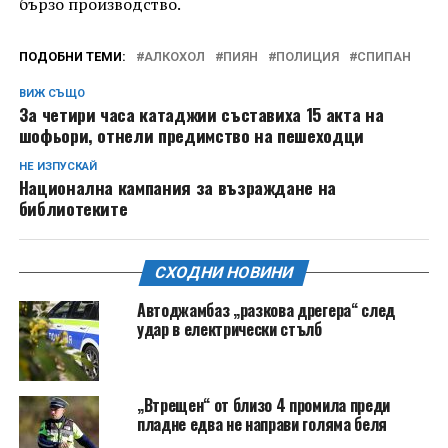
бързо производство.
ПОДОБНИ ТЕМИ:
АЛКОХОЛ
ПИЯН
ПОЛИЦИЯ
СПИПАН
ВИЖ СЪЩО
За четири часа катаджии съставиха 15 акта на
шофьори, отнели предимство на пешеходци
НЕ ИЗПУСКАЙ
Национална кампания за възраждане на
библиотеките
СХОДНИ НОВИНИ
Автоджамбаз „разкова дрегера“ след
удар в електрически стълб
„Втрещен“ от близо 4 промила преди
пладне едва не направи голяма беля