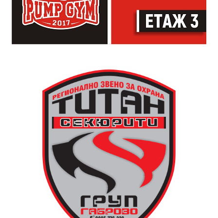
артисти. Всеки е добре дошъл да пее, свири или
просто да преживее звездопад, изпълнен с музика,
падащи звезди и желания.
За да улесни всички желаещи да се включат,
Младежки център – Габрово осигурява безплатен
транспорт до местността Градище. Електрическият
автобус ще тръгне в 19:30 ч. от пл. „Възраждане“, а
обратно към града в 00:00 ч. – от паркинга до
поляната. Вземете със себе си връхна дреха и одеяло
или шалте! За повече информация тел. 0887907075.
13 АВГУСТ (четвъртък)
19:00ч Групова тренировка с Йоанна Петрова от
FitLab