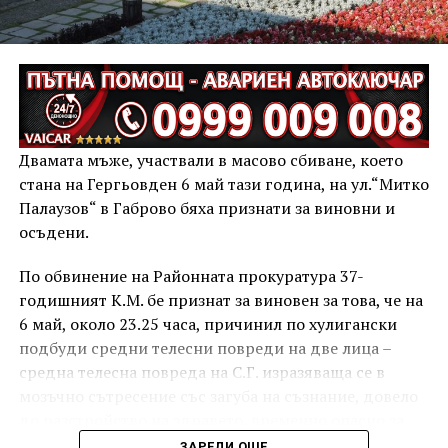
Двамата мъже, участвали в масово сбиване, което
стана на Гергьовден 6 май тази година, на ул.“Митко
Палаузов“ в Габрово бяха признати за виновни и
осъдени.
По обвинение на Районната прокуратура 37-
годишният К.М. бе признат за виновен за това, че на
6 май, около 23.25 часа, причинил по хулигански
подбуди средни телесни повреди на две лица –
средна телесна повреда на С.Г. изразяваща се в
мозъчно сътресение със загуба на съзнание, довело
до разстройство на здравето, временно опасно за
живота, и лека телесна повреда на Х.С., която бе с
ЗАРЕДИ ОЩЕ