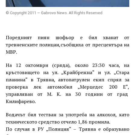
© Copyright 2011 — Gabrovo News. All Rights Reserved
Поредният пиян шофьор е бил хванат от
тревненските полицаи,съобщиха от пресцентъра на
МВР.
На 12 октомври (сряда), около 23:30 часа, на
кръстовището на ул. „Крайбрежна“ и ул. „Стара
планина“ в Трявна, автопатрулен екип спрял за
проверка лек автомобил „Мерцедес 200 Е“,
управляван от М. К. на 30 години от град
Килифарево.
Водачът бил тестван за употреба на алкохол, като
техническото средство отчело 1,86 промила.
По случая в РУ „Полиция“ – Трявна е образувано