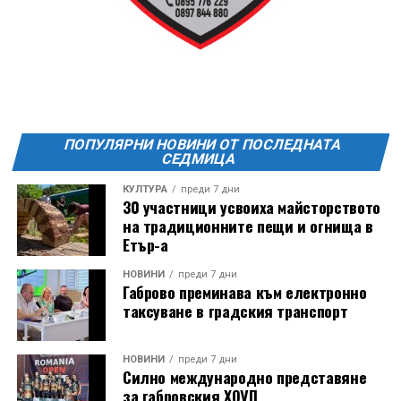
20:00ч. Куиз вечер за обща култура
21:30ч. Прожекция на филма “Брънч за начинаещи”
Ще бъде хубаво – не някога и някъде, а тук и сега!
Фестивалът се организира по случай
Международния ден на младежта, който се
отбеляава редовно в Дряново от дълги години.
ПОПУЛЯРНИ НОВИНИ ОТ ПОСЛЕДНАТА
СЕДМИЦА
КУЛТУРА
преди 7 дни
30 участници усвоиха майсторството
на традиционните пещи и огнища в
Етър-а
НОВИНИ
преди 7 дни
Габрово преминава към електронно
таксуване в градския транспорт
НОВИНИ
преди 7 дни
Силно международно представяне
за габровския ХОУП