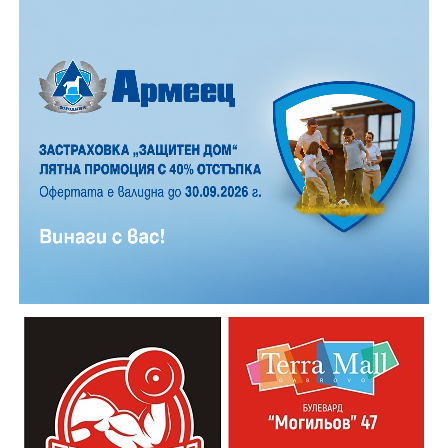
12 АВГУСТ (сряда)
19:00ч. „Книга за книга“ – донеси книга, вземи си
друга, обсъди заглавия и автори с други читатели
20:00ч. Концерт на група МОЛЕЦ, GoGo,
Zov&Vakavliev, Toria
21:30ч. Коктейли и музика
Младежкият център кани и всички млади хора,
които свират на китара, да се включат – независимо
от професионалното им ниво. Събитието е различно
– то не е концерт, а споделено преживяване, в което
всеки участва по свой начин. Няма сцена или
официална програма, няма предварително обявени
изпълнители и разделение между публика и