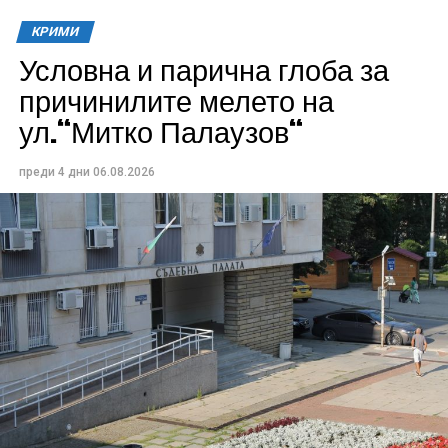
КРИМИ
Условна и парична глоба за
причинилите мелето на
ул.“Митко Палаузов“
преди 4 дни
06.08.2026