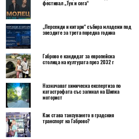
фестивал „Тук и сега“
„Персеиди и китари“ събира младежи под
звездите за трета поредна година
Габрово е кандидат за европейска
столица на културата през 2032 г
Назначават химическа експертиза по
катастрофата със загинал на Шипка
моторист
Как става таксуването в градския
транспорт на Габрово?