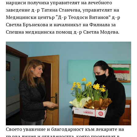
нарциси получиха управителят на лечебното
заведение д-р Татяна Станчева, управителят на
Медицински център “Д-р Теодоси Витанов” д-р
Светла Брънекова и началникът на Филиала за
Спешна медицинска помощ д-р Светла Модева.
Своето уважение и благодарност към лекарите на
първа линия и отдадеността, която проявяват в