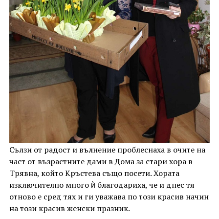
Сълзи от радост и вълнение проблеснаха в очите на
част от възрастните дами в Дома за стари хора в
Трявна, който Кръстева също посети. Хората
изключително много ѝ благодариха, че и днес тя
отново е сред тях и ги уважава по този красив начин
на този красив женски празник.