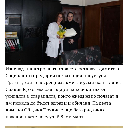
Изненадани и трогнати от жеста останаха дамите от
Социалното предприятие за социални услуги в
Трявна, които посрещнаха кмета с усмивка на лице.
Силвия Кръстева благодари на всички тях за
усилията и старанията, които ежедневно полагат и
им пожела да бъдат здрави и обичани. Първата
дама на Община Трявна също бе зарадвана с
красиво цвете по случай 8-ми март.