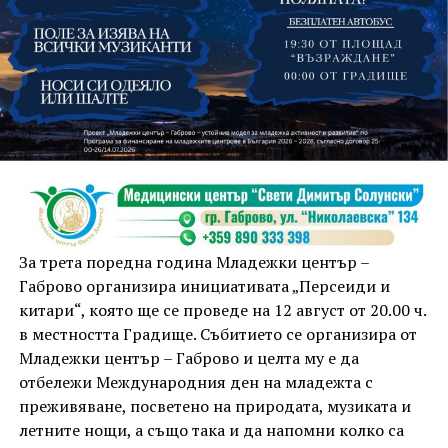
На 13 август организаторите са предвидили
занимания и за здрав дух, и за здраво тяло.
Инструкторката по пилатес и йога Йоанна Петрова
от FitLab ще се погрижи за добрия тонус с групова
тренировка от 19.00 ч., а след това ще има мозъчна
атака с куиз вечер за обща култура. Вечерта ще
приключи с прожекция на новия български
комедиен филм „Брънч за начинаещи“ – в парка,
За трета поредна година Младежки център –
под звездното дряновско небе.
Габрово организира инициативата „Персеиди и
китари“, която ще се проведе на 12 август от 20.00 ч.
в местността Градище. Събитието се организира от
Младежки център – Габрово и целта му е да
отбележи Международния ден на младежта с
преживяване, посветено на природата, музиката и
летните нощи, а също така и да напомни колко са