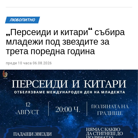
ЛЮБОПИТНО
„Персеиди и китари“ събира
Всички събития ще се проведат в парк „Максим
младежи под звездите за
Райкович“, срещу часовниковата кула, с вход
трета поредна година
свободен. Програмата ще започне на 12 август с
концерт на група Молец и талантливите млади
преди 10 часа
06.08.2026
изпълнители GoGo, Toria, ZoV & Vakavliev.