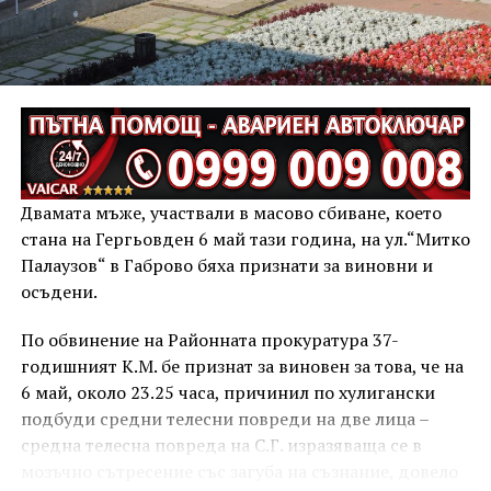
Двамата мъже, участвали в масово сбиване, което
стана на Гергьовден 6 май тази година, на ул.“Митко
Палаузов“ в Габрово бяха признати за виновни и
осъдени.
По обвинение на Районната прокуратура 37-
годишният К.М. бе признат за виновен за това, че на
6 май, около 23.25 часа, причинил по хулигански
подбуди средни телесни повреди на две лица –
средна телесна повреда на С.Г. изразяваща се в
мозъчно сътресение със загуба на съзнание, довело