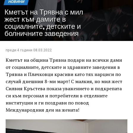
НОВИНИ
Кметът на Трявна с мил
жест към дамите в
социалните, детските и
болничните заведения
преди 4 години
08.03.2022
Кметът на община Трявна подари на всички дами
от социалните, детските и здравните заведения в
Трявна и Плачковци красиви като тях нарциси по
случай днешния 8-ми март! С малкия, но мил жест
Силвия Кръстева показа уважението и подкрепата
си към персонал и потребители в отделните
институции и ги поздрави по повод
Международния ден на жената!