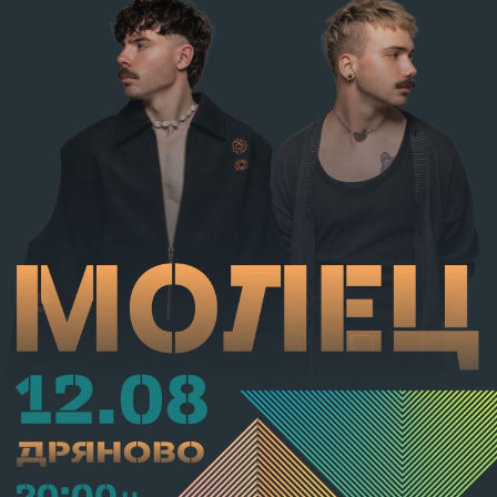
от наказателна отговорност и му е наложено
административно наказание по реда на чл.78а ал.1
от НК – глоба в размер на 306,77 евро.
С постановление на Районна прокуратура-Габрово
В.А. е бил задържан за срок до 72 часа, а с
определение на Районен съд-Габрово спрямо него е
взета мярка за неотклонение „домашен арест“.
Съдебният акт е окончателен.