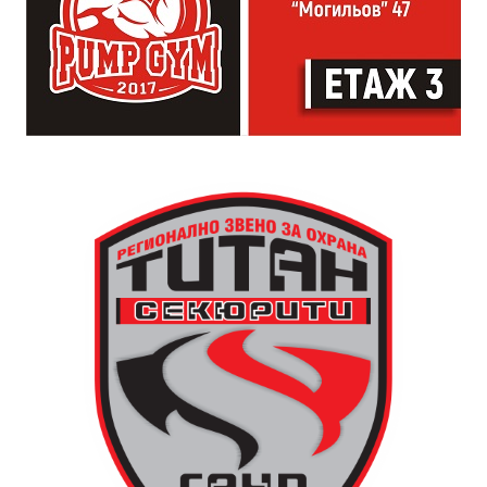
официална програма, няма предварително обявени
изпълнители и разделение между публика и
артисти. Всеки е добре дошъл да пее, свири или
просто да преживее звездопад, изпълнен с музика,
падащи звезди и желания.
За да улесни всички желаещи да се включат,
Младежки център – Габрово осигурява безплатен
транспорт до местността Градище. Електрическият
автобус ще тръгне в 19:30 ч. от пл. „Възраждане“, а
обратно към града в 00:00 ч. – от паркинга до
поляната. Вземете със себе си връхна дреха и одеяло
или шалте! За повече информация тел. 0887907075.
13 АВГУСТ (четвъртък)
19:00ч Групова тренировка с Йоанна Петрова от