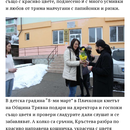
също с красиво цвете, поднесено ѝ с много усмивки
и любов от трима малчугани с папийонки и ризки.
В детска градина “8-ми март” в Плачковци кметът
на Община Трявна подари на директора и госпожи
също цветя и провери сладурите дали слушат и се
забавляват. А колко са сръчни, Кръстева разбра по
красиво направена кошничка, украсена с цветя