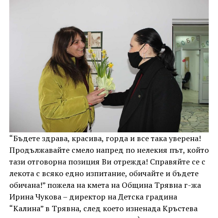
“Бъдете здрава, красива, горда и все така уверена!
Продължавайте смело напред по нелекия път, който
тази отговорна позиция Ви отрежда! Справяйте се с
лекота с всяко едно изпитание, обичайте и бъдете
обичана!” пожела на кмета на Община Трявна г-жа
Ирина Чукова – директор на Детска градина
“Калина” в Трявна, след което изненада Кръстева