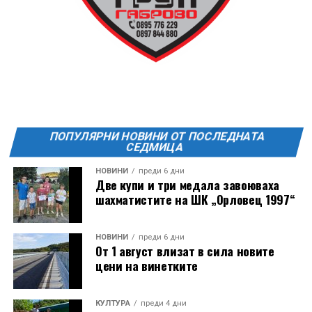
FitLab
20:00ч. Куиз вечер за обща култура
21:30ч. Прожекция на филма “Брънч за начинаещи”
Ще бъде хубаво – не някога и някъде, а тук и сега!
Фестивалът се организира по случай
Международния ден на младежта, който се
отбеляава редовно в Дряново от дълги години.
ПОПУЛЯРНИ НОВИНИ ОТ ПОСЛЕДНАТА
СЕДМИЦА
НОВИНИ
преди 6 дни
Две купи и три медала завоюваха
шахматистите на ШК „Орловец 1997“
НОВИНИ
преди 6 дни
От 1 август влизат в сила новите
цени на винетките
КУЛТУРА
преди 4 дни