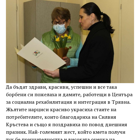
Да бъдат здрави, красиви, успешни и все така
борбени си пожелаха и дамите, работещи в Центъра
за социална рехабилитация и интеграция в Трявна.
Жълтите нарциси красиво украсиха стаите на
потребителите, които благодариха на Силвия
Кръстева и също я поздравиха по повод днешния
празник. Най-големият жест, който кмета получи
тук бе признателността и високата оценка на