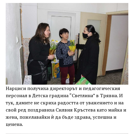
Нарциси получиха директорът и педагогическия
персонал в Детска градина “Светлина” в Трявна. И
тук, дамите не скриха радостта от уважението и на
свой ред поздравиха Силвия Кръстева като майка и
жена, пожелавайки ѝ да бъде здрава, успешна и
ценена.