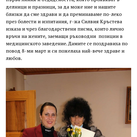
делници и празници, за да може ние и нашите
близки да сме здрави и да преминаваме по-леко
през болести и изпитания, г-жа Силвия Кръстева
изказа и чрез благодарствени писма, които лично
връчи на жените, заемащи ръководни позиции в
медицинското заведение. Дамите се поздравиха по
повод 8-ми март и си пожелаха най-вече здраве и
любов.