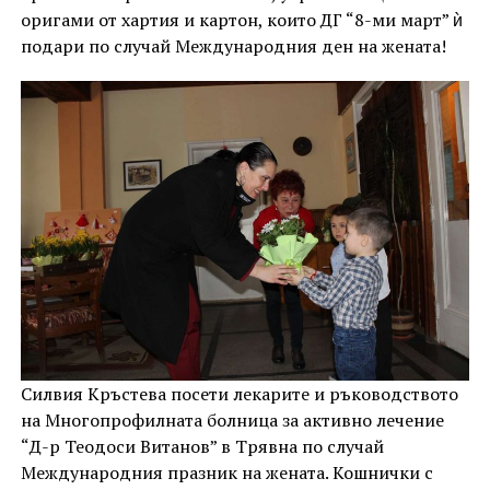
оригами от хартия и картон, които ДГ “8-ми март” ѝ
подари по случай Международния ден на жената!
Силвия Кръстева посети лекарите и ръководството
на Многопрофилната болница за активно лечение
“Д-р Теодоси Витанов” в Трявна по случай
Международния празник на жената. Кошнички с