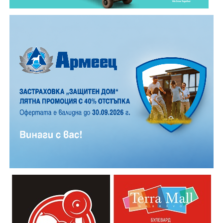
12 АВГУСТ (сряда)
19:00ч. „Книга за книга“ – донеси книга, вземи си
друга, обсъди заглавия и автори с други читатели
20:00ч. Концерт на група МОЛЕЦ, GoGo,
Zov&Vakavliev, Toria
21:30ч. Коктейли и музика
Младежкият център кани и всички млади хора,
които свират на китара, да се включат – независимо
от професионалното им ниво. Събитието е различно
– то не е концерт, а споделено преживяване, в което
всеки участва по свой начин. Няма сцена или