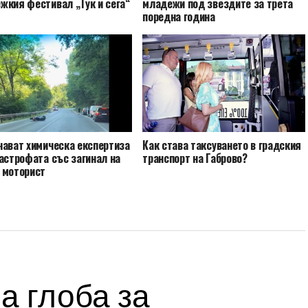
жкия фестивал „Тук и сега“
младежи под звездите за трета
поредна година
чават химическа експертиза
Как става таксуването в градския
астрофата със загинал на
транспорт на Габрово?
 моторист
а глоба за