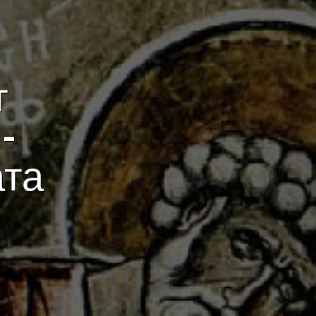
т
–
ата