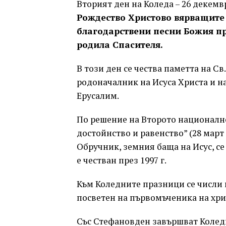
Вторият ден на Коледа – 26 декемв
Рождество Христово вярващите с
благодарствени песни Божия пр
родила Спасителя.
В този ден се чества паметта на С
родоначалник на Исуса Христа и на
Ерусалим.
По решение на Второто национално
достойнство и равенство” (28 мар
Обручник, земния баща на Исус, с
е честван през 1997 г.
Към Коледните празници се числи
посветен на първомъченика на хри
Със Стефановден завършват Колед