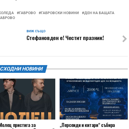
 КОЛЕДА
ГАБРОВО
ГАБРОВСКИ НОВИНИ
ДЕН НА БАЩАТА
ГАБРОВО
ВИЖ СЪЩО
о
Стефановден е! Честит празник!
СХОДНИ НОВИНИ
Молец пристига за
„Персеиди и китари“ събира