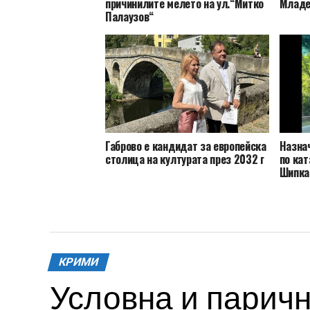
причинилите мелето на ул.“Митко
Младе
Палаузов“
Габрово е кандидат за европейска
Назна
столица на културата през 2032 г
по кат
Шипка
КРИМИ
Условна и паричн