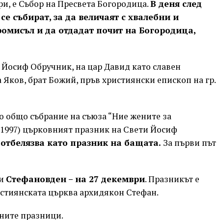
ри, е Събор на Пресвета Богородица.
В деня след
е събират, за да величаят с хвалебни и
омисъл и да отдадат почит на Богородица,
в. Йосиф Обручник, на цар Давид като славен
 Яков, брат Божий, пръв християнски епископ на гр.
 общо събрание на съюза “Ние жените за
т 1997) църковният празник на Свети Йосиф
е
отбелязва като празник на бащата.
За първи път
 и
Стефановден – на 27 декември
. Празникът е
стиянската църква архидякон Стефан.
ните празници.