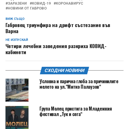
ЗАРАЗЕНИ
КОВИД-19
КОРОНАВИРУС
НОВИНИ ОТ ГАБРОВО
ВИЖ СЪЩО
Габровец триумфира на дрифт състезание във
Варна
НЕ ИЗПУСКАЙ
Четири лечебни заведения разкриха КОВИД-
кабинети
СХОДНИ НОВИНИ
Условна и парична глоба за причинилите
мелето на ул.“Митко Палаузов“
Група Молец пристига за Младежкия
фестивал „Тук и сега“