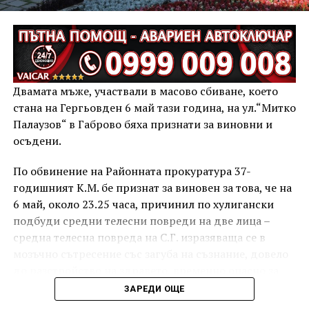
Двамата мъже, участвали в масово сбиване, което
стана на Гергьовден 6 май тази година, на ул.“Митко
Палаузов“ в Габрово бяха признати за виновни и
осъдени.
По обвинение на Районната прокуратура 37-
годишният К.М. бе признат за виновен за това, че на
6 май, около 23.25 часа, причинил по хулигански
подбуди средни телесни повреди на две лица –
средна телесна повреда на С.Г. изразяваща се в
мозъчно сътресение със загуба на съзнание, довело
до разстройство на здравето, временно опасно за
живота, и лека телесна повреда на Х.С., която бе с
ЗАРЕДИ ОЩЕ
порезна рана на петия пръст на дясната ръка,