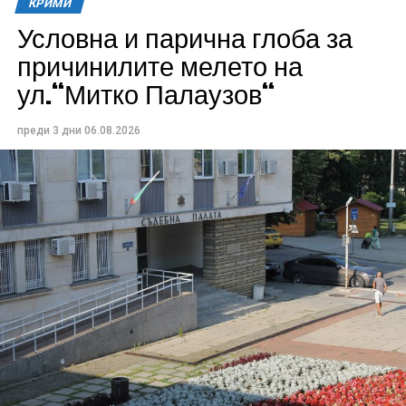
КРИМИ
Условна и парична глоба за
причинилите мелето на
ул.“Митко Палаузов“
преди 3 дни
06.08.2026