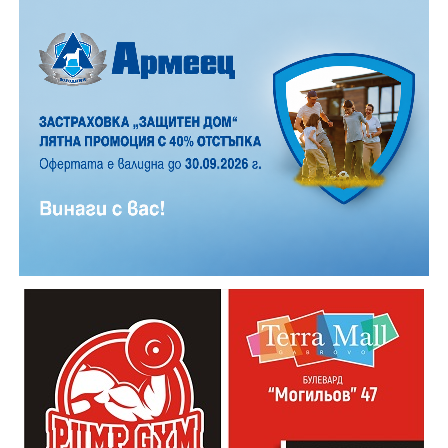
12 АВГУСТ (сряда)
19:00ч. „Книга за книга“ – донеси книга, вземи си
друга, обсъди заглавия и автори с други читатели
20:00ч. Концерт на група МОЛЕЦ, GoGo,
Zov&Vakavliev, Toria
21:30ч. Коктейли и музика
Младежкият център кани и всички млади хора,
които свират на китара, да се включат – независимо
от професионалното им ниво. Събитието е различно
– то не е концерт, а споделено преживяване, в което
всеки участва по свой начин. Няма сцена или
официална програма, няма предварително обявени
изпълнители и разделение между публика и
артисти. Всеки е добре дошъл да пее, свири или