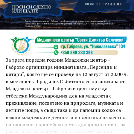
На 13 август организаторите са предвидили
занимания и за здрав дух, и за здраво тяло.
Инструкторката по пилатес и йога Йоанна Петрова
от FitLab ще се погрижи за добрия тонус с групова
тренировка от 19.00 ч., а след това ще има мозъчна
атака с куиз вечер за обща култура. Вечерта ще
приключи с прожекция на новия български
комедиен филм „Брънч за начинаещи“ – в парка,
За трета поредна година Младежки център –
под звездното дряновско небе.
Габрово организира инициативата „Персеиди и
китари“, която ще се проведе на 12 август от 20.00 ч.
в местността Градище. Събитието се организира от
Младежки център – Габрово и целта му е да
отбележи Международния ден на младежта с
преживяване, посветено на природата, музиката и
летните нощи, а също така и да напомни колко са
важни младежките дейности и политики на местно,
национално, европейско и международно ниво – за
развитието на младите хора и техните умения.