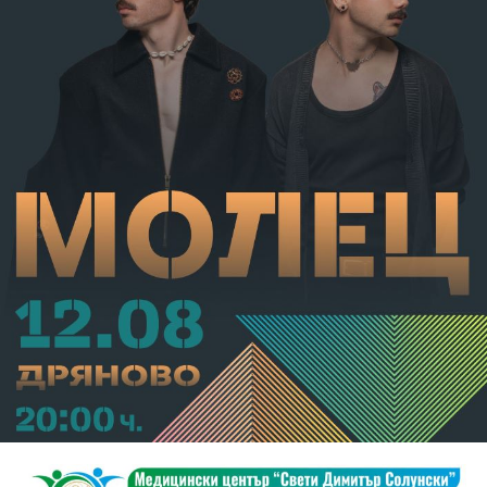
С постановление на Районна прокуратура-Габрово
В.А. е бил задържан за срок до 72 часа, а с
определение на Районен съд-Габрово спрямо него е
взета мярка за неотклонение „домашен арест“.
Съдебният акт е окончателен.