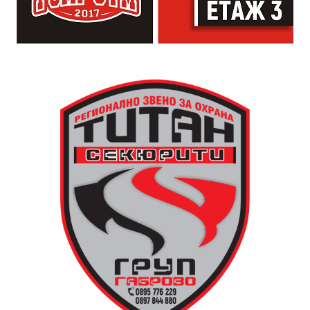
просто да преживее звездопад, изпълнен с музика,
падащи звезди и желания.
За да улесни всички желаещи да се включат,
Младежки център – Габрово осигурява безплатен
транспорт до местността Градище. Електрическият
автобус ще тръгне в 19:30 ч. от пл. „Възраждане“, а
обратно към града в 00:00 ч. – от паркинга до
поляната. Вземете със себе си връхна дреха и одеяло
или шалте! За повече информация тел. 0887907075.
13 АВГУСТ (четвъртък)
19:00ч Групова тренировка с Йоанна Петрова от
FitLab
20:00ч. Куиз вечер за обща култура
21:30ч. Прожекция на филма “Брънч за начинаещи”