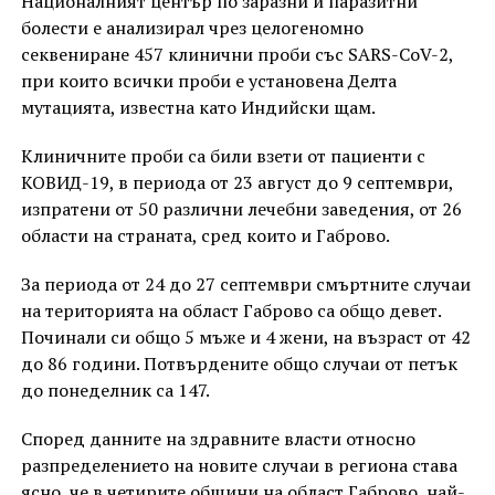
Националният център по заразни и паразитни
болести е анализирал чрез целогеномно
секвениране 457 клинични проби със SARS-CoV-2,
при които всички проби е установена Делта
мутацията, известна като Индийски щам.
Клиничните проби са били взети от пациенти с
КОВИД-19, в периода от 23 август до 9 септември,
изпратени от 50 различни лечебни заведения, от 26
области на страната, сред които и Габрово.
За периода от 24 до 27 септември смъртните случаи
на територията на област Габрово са общо девет.
Починали си общо 5 мъже и 4 жени, на възраст от 42
до 86 години. Потвърдените общо случаи от петък
до понеделник са 147.
Според данните на здравните власти относно
разпределението на новите случаи в региона става
ясно, че в четирите общини на област Габрово, най-