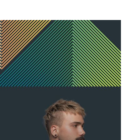
о за живота. Престъплението бе класифицирано
 от НК, като А.Н. е освободен от наказателна
ативно наказание по реда на чл.78а ал.1 от НК
а-Габрово В.А. е бил задържан за срок до 72
аброво спрямо него е взета мярка за