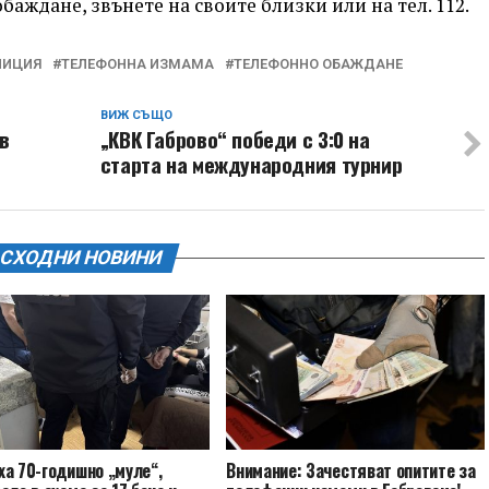
аждане, звънете на своите близки или на тел. 112.
ЛИЦИЯ
ТЕЛЕФОННА ИЗМАМА
ТЕЛЕФОННО ОБАЖДАНЕ
ВИЖ СЪЩО
в
„КВК Габрово“ победи с 3:0 на
старта на международния турнир
СХОДНИ НОВИНИ
ха 70-годишно „муле“,
Внимание: Зачестяват опитите за