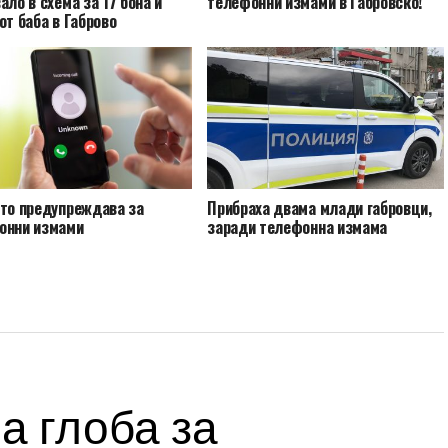
ало в схема за 17 бона и
телефонни измами в Габровско!
от баба в Габрово
ото предупреждава за
Прибраха двама млади габровци,
онни измами
заради телефонна измама
а глоба за