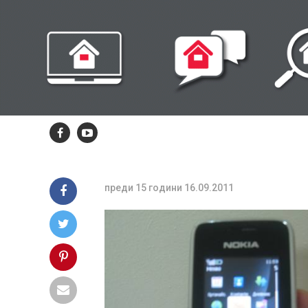
изгоря с 4190
лева след
телефонно
обаждане
преди 15 години
16.09.2011