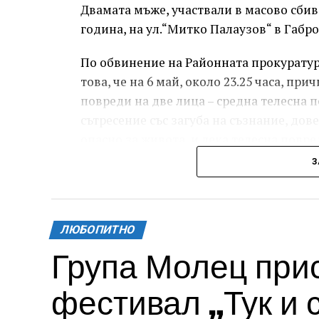
Двамата мъже, участвали в масово сбива
година, на ул.“Митко Палаузов“ в Габр
По обвинение на Районната прокуратура
това, че на 6 май, около 23.25 часа, п
повреди на две лица – средна телесна п
сътресение със загуба на съзнание, дов
опасно за живота, и лека телесна повред
пръст на дясната ръка, довела до разст
З
За извършеното престъпление 37-годиш
и 8 месеца лишаване от свобода, чието 
месеца.
ЛЮБОПИТНО
Група Молец при
Съучастникът му, с инициали А.Н. на 19
че причинил по хулигански подбуди лек
фестивал „Тук и 
контузни рани в теменно-тилната област