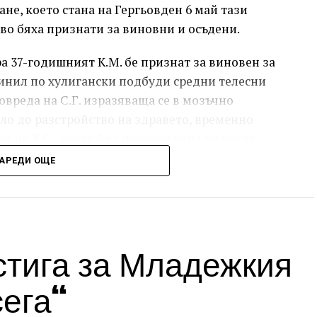
не, което стана на Гергьовден 6 май тази
ово бяха признати за виновни и осъдени.
 37-годишният К.М. бе признат за виновен за
ричинил по хулигански подбуди средни телесни
овреда на С.Г. изразяваща се в мозъчно
ело до разстройство на здравето, временно
а на Х.С., която бе с порезна рана на петия
ройство на здравето, неопасно за живота.
АРЕДИ ОЩЕ
ният бе осъден с наложено наказание 1 година
изпълнение бб отложено за срок от 4 години и 6
стига за Младежкия
 години, пък бе признат за виновен за това,
и телесни повреди на В.А. – разкъсно-
сега“
 и в областта на носа, и охлузни рани, довели