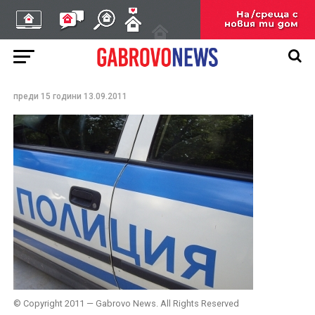
Задигнаха златни
накити от частен дом в
Севлиево
преди 15 години
13.09.2011
© Copyright 2011 — Gabrovo News. All Rights Reserved