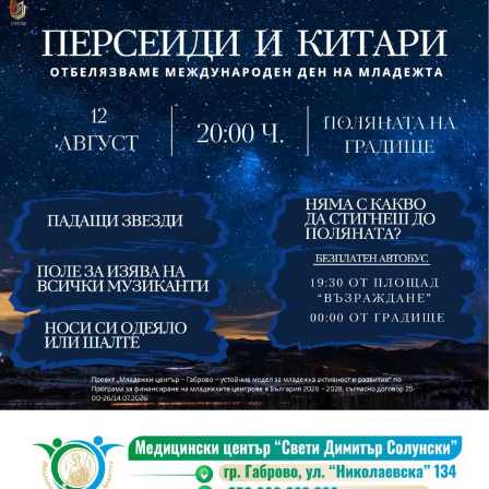
На 13 август организаторите са предвидили
занимания и за здрав дух, и за здраво тяло.
Инструкторката по пилатес и йога Йоанна Петрова
от FitLab ще се погрижи за добрия тонус с групова
тренировка от 19.00 ч., а след това ще има мозъчна
атака с куиз вечер за обща култура. Вечерта ще
приключи с прожекция на новия български