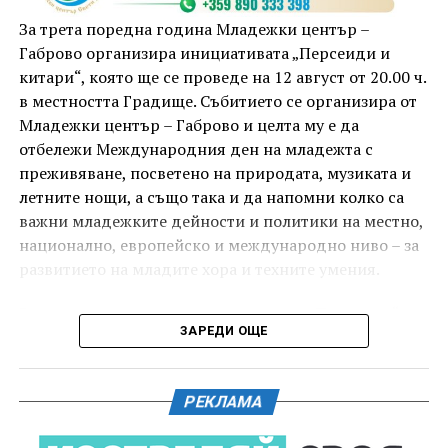
комедиен филм „Брънч за начинаещи“ – в парка,
За трета поредна година Младежки център –
под звездното дряновско небе.
Габрово организира инициативата „Персеиди и
китари“, която ще се проведе на 12 август от 20.00 ч.
в местността Градище. Събитието се организира от
Младежки център – Габрово и целта му е да
отбележи Международния ден на младежта с
преживяване, посветено на природата, музиката и
летните нощи, а също така и да напомни колко са
важни младежките дейности и политики на местно,
национално, европейско и международно ниво – за
развитието на младите хора и техните умения.
Вечерта е в пика на метеорния поток „Персеиди“ –
ЗАРЕДИ ОЩЕ
едно от най-красивите и очаквани астрономически
явления през годината. В продължение на няколко
И двете вечери ще продължи инициативата „Книга
дни Земята преминава през шлейф от частици,
за книга“ – всеки може да донесе книга от личната
РЕКЛАМА
оставени от кометата 109P/Swift-Tuttle.
си библиотека и да вземе друга. Целта е обмен на
заглавия, впечатления и приятен разговор за