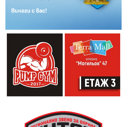
21:30ч. Коктейли и музика
Младежкият център кани и всички млади хора,
които свират на китара, да се включат – независимо
от професионалното им ниво. Събитието е различно
– то не е концерт, а споделено преживяване, в което
всеки участва по свой начин. Няма сцена или
официална програма, няма предварително обявени
изпълнители и разделение между публика и
артисти. Всеки е добре дошъл да пее, свири или
просто да преживее звездопад, изпълнен с музика,
падащи звезди и желания.
За да улесни всички желаещи да се включат,
Младежки център – Габрово осигурява безплатен
транспорт до местността Градище. Електрическият
автобус ще тръгне в 19:30 ч. от пл. „Възраждане“, а