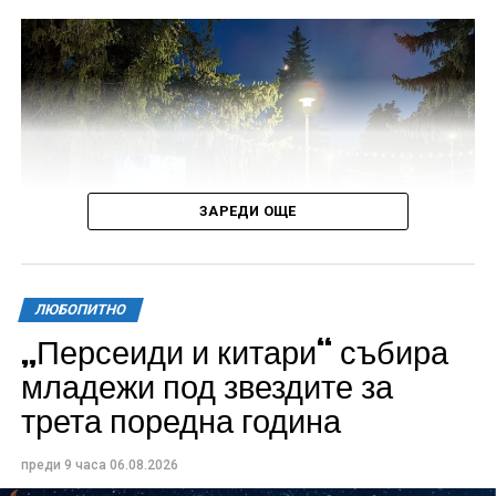
ЗАРЕДИ ОЩЕ
ЛЮБОПИТНО
„Персеиди и китари“ събира
Всички събития ще се проведат в парк „Максим
младежи под звездите за
Райкович“, срещу часовниковата кула, с вход
трета поредна година
свободен. Програмата ще започне на 12 август с
концерт на група Молец и талантливите млади
преди 9 часа
06.08.2026
изпълнители GoGo, Toria, ZoV & Vakavliev.