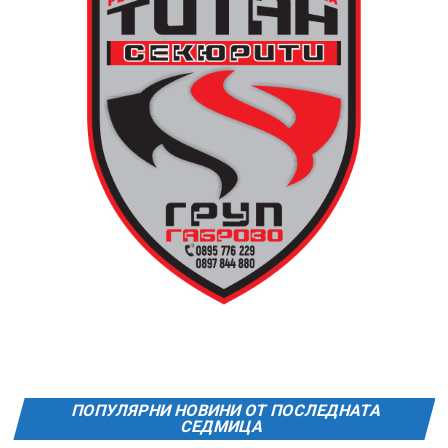
обратно към града в 00:00 ч. – от паркинга до
поляната. Вземете със себе си връхна дреха и одеяло
или шалте! За повече информация тел. 0887907075.
13 АВГУСТ (четвъртък)
19:00ч Групова тренировка с Йоанна Петрова от
FitLab
20:00ч. Куиз вечер за обща култура
21:30ч. Прожекция на филма “Брънч за начинаещи”
Ще бъде хубаво – не някога и някъде, а тук и сега!
Фестивалът се организира по случай
Международния ден на младежта, който се
отбеляава редовно в Дряново от дълги години.
ПОПУЛЯРНИ НОВИНИ ОТ ПОСЛЕДНАТА
СЕДМИЦА