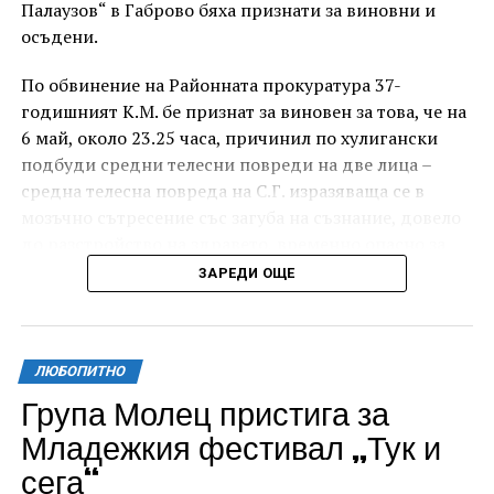
Палаузов“ в Габрово бяха признати за виновни и
осъдени.
По обвинение на Районната прокуратура 37-
годишният К.М. бе признат за виновен за това, че на
6 май, около 23.25 часа, причинил по хулигански
подбуди средни телесни повреди на две лица –
средна телесна повреда на С.Г. изразяваща се в
мозъчно сътресение със загуба на съзнание, довело
до разстройство на здравето, временно опасно за
живота, и лека телесна повреда на Х.С., която бе с
ЗАРЕДИ ОЩЕ
порезна рана на петия пръст на дясната ръка,
довела до разстройство на здравето, неопасно за
живота.
ЛЮБОПИТНО
За извършеното престъпление 37-годишният бе
Група Молец пристига за
осъден с наложено наказание 1 година и 8 месеца
Младежкия фестивал „Тук и
лишаване от свобода, чието изпълнение бб отложено
сега“
за срок от 4 години и 6 месеца.