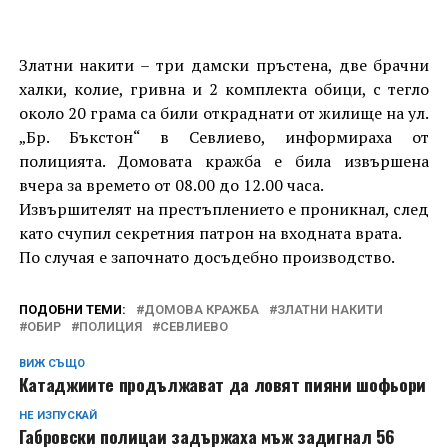
Златни накити – три дамски пръстена, две брачни
халки, колие, гривна и 2 комплекта обици, с тегло
около 20 грама са били откраднати от жилище на ул.
„Бр. Бъкстон“ в Севлиево, информираха от
полицията. Домовата кражба е била извършена
вчера за времето от 08.00 до 12.00 часа.
Извършителят на престъплението е проникнал, след
като счупил секретния патрон на входната врата.
По случая е започнато досъдебно производство.
ПОДОБНИ ТЕМИ:
ДОМОВА КРАЖБА
ЗЛАТНИ НАКИТИ
ОБИР
ПОЛИЦИЯ
СЕВЛИЕВО
ВИЖ СЪЩО
Катаджиите продължават да ловят пияни шофьори
НЕ ИЗПУСКАЙ
Габровски полицаи задържаха мъж задигнал 56