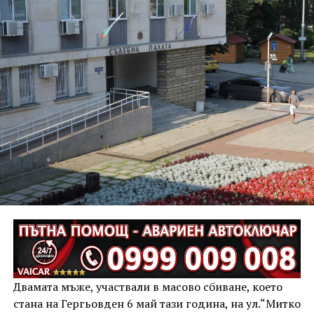
Двамата мъже, участвали в масово сбиване, което
стана на Гергьовден 6 май тази година, на ул.“Митко