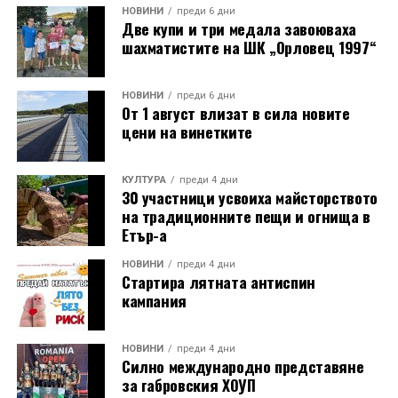
НОВИНИ
преди 6 дни
Две купи и три медала завоюваха
шахматистите на ШК „Орловец 1997“
НОВИНИ
преди 6 дни
От 1 август влизат в сила новите
цени на винетките
КУЛТУРА
преди 4 дни
30 участници усвоиха майсторството
на традиционните пещи и огнища в
Етър-а
НОВИНИ
преди 4 дни
Стартира лятната антиспин
кампания
НОВИНИ
преди 4 дни
Силно международно представяне
за габровския ХОУП