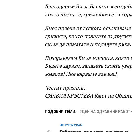
Благодарим Ви за Вашата всеотдайн
която поемате, грижейки се за хора
Днес повече от всякога осъзнаваме
грижите, които полагате за другите
си, за да помагате и подадете ръка
Поздравявам Ви за мисията, която 
Бъдете здрави, запазете своята уве
живота! Ние вярваме във вас!
Честит празник!
СИЛВИЯ КРЪСТЕВА Кмет на Общин
ПОДОБНИ ТЕМИ:
ДЕН НА ЗДРАВНИЯ РАБОТ
НЕ ИЗПУСКАЙ
Габровец подкара джипка и