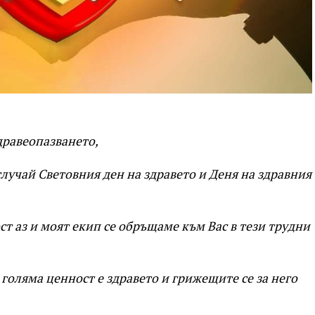
дравеопазването,
лучай Световния ден на здравето и Деня на здравния
т аз и моят екип се обръщаме към Вас в тези трудни
 голяма ценност е здравето и грижещите се за него