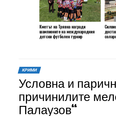
Кметът на Трявна награди
Силви
шампионите на международния
достав
детски футболен турнир
солар
КРИМИ
Условна и паричн
причинилите меле
Палаузов“