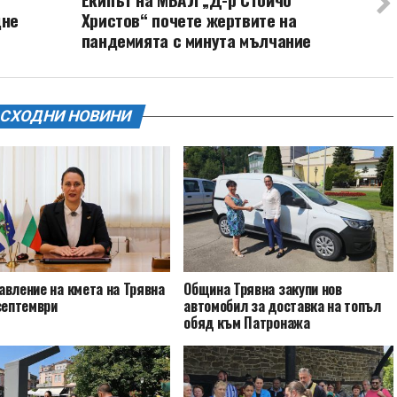
дне
Христов“ почете жертвите на
пандемията с минута мълчание
СХОДНИ НОВИНИ
авление на кмета на Трявна
Община Трявна закупи нов
септември
автомобил за доставка на топъл
обяд към Патронажа