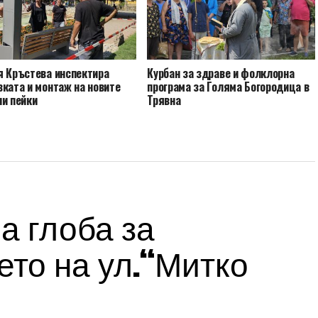
я Кръстева инспектира
Курбан за здраве и фолклорна
ката и монтаж на новите
програма за Голяма Богородица в
ни пейки
Трявна
а глоба за
то на ул.“Митко