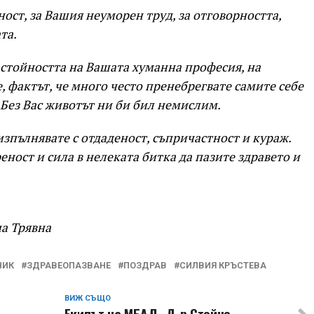
ост, за Вашия неуморен труд, за отговорността,
та.
 стойността на Вашата хуманна професия, на
, фактът, че много често пренебрегвате самите себе
. Без Вас животът ни би бил немислим.
изпълнявате с отдаденост, съпричастност и кураж.
реност и сила в нелеката битка да пазите здравето и
а Трявна
НИК
ЗДРАВЕОПАЗВАНЕ
ПОЗДРАВ
СИЛВИЯ КРЪСТЕВА
ВИЖ СЪЩО
Екипът на МБАЛ „Д-р Стойчо