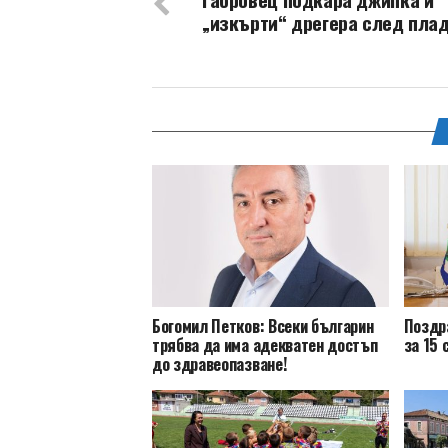
„изкърти“ дрегера след пла
Богомил Петков: Всеки българин
Поздр
трябва да има адекватен достъп
за 15 
до здравеопазване!