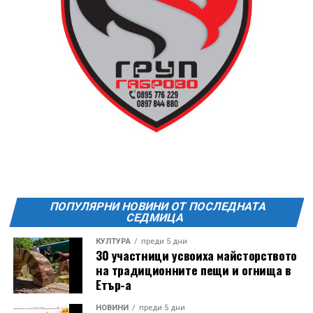
13 АВГУСТ (четвъртък)
19:00ч Групова тренировка с Йоанна Петрова от
FitLab
20:00ч. Куиз вечер за обща култура
21:30ч. Прожекция на филма “Брънч за начинаещи”
Ще бъде хубаво – не някога и някъде, а тук и сега!
Фестивалът се организира по случай
Международния ден на младежта, който се
отбеляава редовно в Дряново от дълги години.
ПОПУЛЯРНИ НОВИНИ ОТ ПОСЛЕДНАТА
СЕДМИЦА
КУЛТУРА
преди 5 дни
30 участници усвоиха майсторството
на традиционните пещи и огнища в
Етър-а
НОВИНИ
преди 5 дни