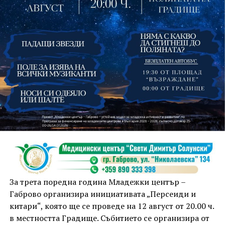
На 13 август организаторите са предвидили
занимания и за здрав дух, и за здраво тяло.
Инструкторката по пилатес и йога Йоанна Петрова
от FitLab ще се погрижи за добрия тонус с групова
тренировка от 19.00 ч., а след това ще има мозъчна
атака с куиз вечер за обща култура. Вечерта ще
приключи с прожекция на новия български
комедиен филм „Брънч за начинаещи“ – в парка,
За трета поредна година Младежки център –
под звездното дряновско небе.
Габрово организира инициативата „Персеиди и
китари“, която ще се проведе на 12 август от 20.00 ч.
в местността Градище. Събитието се организира от