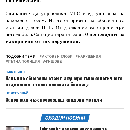
на пешеходец.
Спипаните да управляват МПС след употреба на
алкохол са осем. На територията на областта са
станали девет ПТП. От движение са спрени три
автомобила. Санкционирани са и
10 пешеходци за
извършени от тях нарушения.
ПОДОБНИ ТЕМИ:
АКТОВЕ И ГЛОБИ
НАРУШЕНИЯ
ПЪТНА ПОЛИЦИЯ
ФИШОВЕ
ВИЖ СЪЩО
Напълно обновени стаи в акушеро-гинекологичното
отделение на севлиевската болница
НЕ ИЗПУСКАЙ
Закопчаха мъж превозващ крадени метали
СХОДНИ НОВИНИ
Габрово бе домакин на семинар за