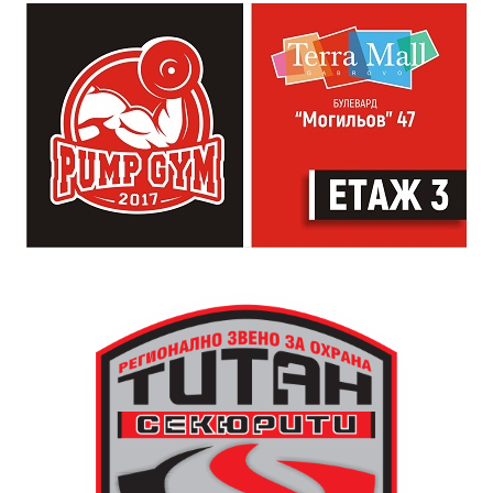
които свират на китара, да се включат – независимо
от професионалното им ниво. Събитието е различно
– то не е концерт, а споделено преживяване, в което
всеки участва по свой начин. Няма сцена или
официална програма, няма предварително обявени
изпълнители и разделение между публика и
артисти. Всеки е добре дошъл да пее, свири или
просто да преживее звездопад, изпълнен с музика,
падащи звезди и желания.
За да улесни всички желаещи да се включат,
Младежки център – Габрово осигурява безплатен
транспорт до местността Градище. Електрическият
автобус ще тръгне в 19:30 ч. от пл. „Възраждане“, а
обратно към града в 00:00 ч. – от паркинга до
поляната. Вземете със себе си връхна дреха и одеяло
или шалте! За повече информация тел. 0887907075.