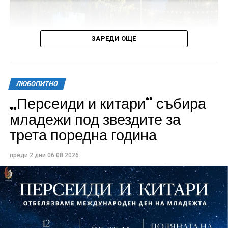
ЗАРЕДИ ОЩЕ
ЛЮБОПИТНО
„Персеиди и китари“ събира
Всички събития ще се проведат в парк „Максим
младежи под звездите за
Райкович“, срещу часовниковата кула, с вход
трета поредна година
свободен. Програмата ще започне на 12 август с
концерт на група Молец и талантливите млади
преди 2 дни
06.08.2026
изпълнители GoGo, Toria, ZoV & Vakavliev.