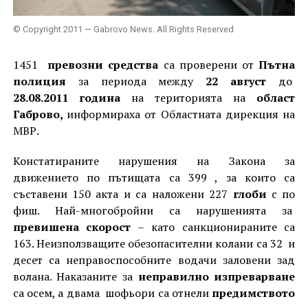
© Copyright 2011 — Gabrovo News. All Rights Reserved
1451
превозни средства
са проверени от
Пътна
полиция
за периода между
22 август
до
28.08.2011 година
на територията на
област
Габрово,
информираха от Областната дирекция на
МВР.
Констатираните нарушения на Закона за
движението по пътищата са 399 , за които са
съставени 150 акта и са наложени 227
глоби
с по
фиш. Най-многобройни са нарушенията за
превишена скорост
– като санкционираните са
163. Неизползващите обезопасителни колани са 32 и
десет са неправоспособните водачи заловени зад
волана. Наказаните за
неправилно изпреварване
са осем, а двама шофьори са отнели
предимството