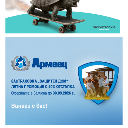
малък, но все пак много по- голям, отколкото в
обикновена лятна вечер.
12 АВГУСТ (сряда)
19:00ч. „Книга за книга“ – донеси книга, вземи си
друга, обсъди заглавия и автори с други читатели
20:00ч. Концерт на група МОЛЕЦ, GoGo,
Zov&Vakavliev, Toria
21:30ч. Коктейли и музика
Младежкият център кани и всички млади хора,