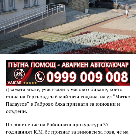
Двамата мъже, участвали в масово сбиване, което
стана на Гергьовден 6 май тази година, на ул.“Митко
Палаузов“ в Габрово бяха признати за виновни и
осъдени.
По обвинение на Районната прокуратура 37-
годишният К.М. бе признат за виновен за това, че на