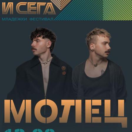
в областта на носа, и охлузни рани, довели до
разстройство на здравето, неопасно за живота.
Престъплението бе класифицирано по чл.131 ал.1
т.12 пр.1, вр. чл.130 ал.1 от НК, като А.Н. е освободен
от наказателна отговорност и му е наложено
административно наказание по реда на чл.78а ал.1
от НК – глоба в размер на 306,77 евро.
С постановление на Районна прокуратура-Габрово
В.А. е бил задържан за срок до 72 часа, а с
определение на Районен съд-Габрово спрямо него е
взета мярка за неотклонение „домашен арест“.
Съдебният акт е окончателен.