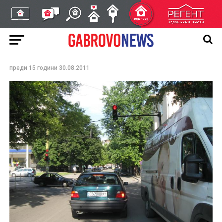
За седмица катаджиите
в област Габрово
констатираха 399
нарушения
преди 15 години
30.08.2011