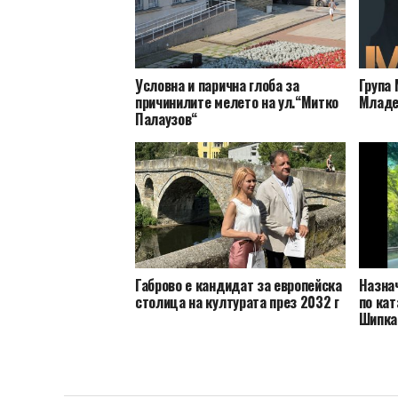
Условна и парична глоба за
Група 
причинилите мелето на ул.“Митко
Младе
Палаузов“
Габрово е кандидат за европейска
Назна
столица на културата през 2032 г
по кат
Шипка