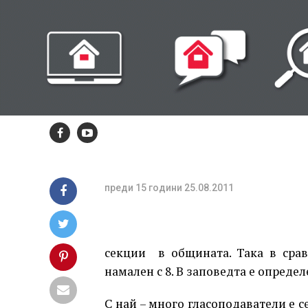
определи
местата на 117
изборни секци
общината
преди 15 години
25.08.2011
секции в общината. Така в срав
намален с 8. В заповедта е определ
С най – много гласоподаватели е сек