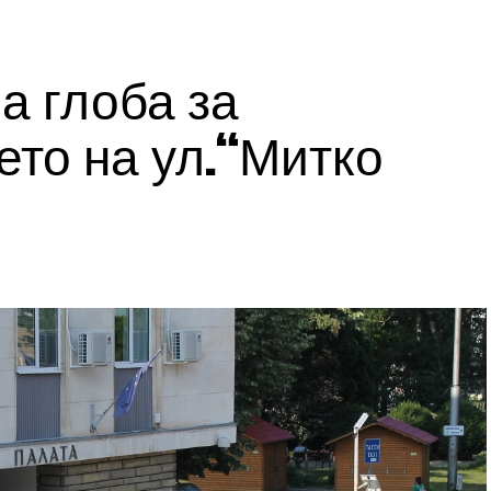
а глоба за
то на ул.“Митко