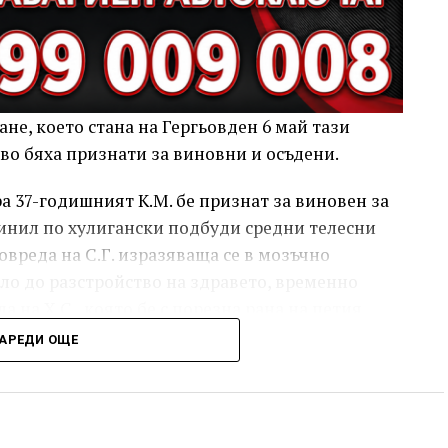
не, което стана на Гергьовден 6 май тази
ово бяха признати за виновни и осъдени.
 37-годишният К.М. бе признат за виновен за
ричинил по хулигански подбуди средни телесни
овреда на С.Г. изразяваща се в мозъчно
ело до разстройство на здравето, временно
а на Х.С., която бе с порезна рана на петия
ройство на здравето, неопасно за живота.
АРЕДИ ОЩЕ
ният бе осъден с наложено наказание 1 година
изпълнение бб отложено за срок от 4 години и 6