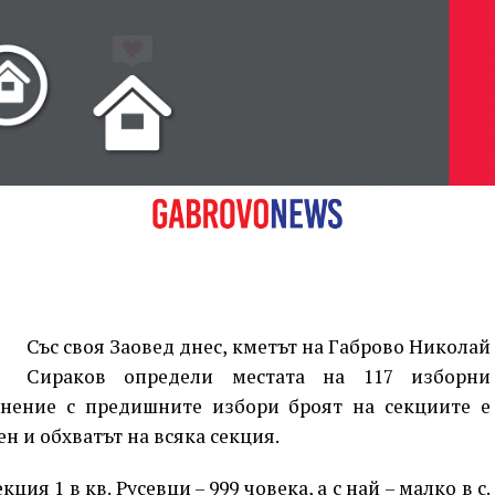
ив
Със своя Заовед днес, кметът на Габрово Николай
Сираков определи местата на 117 изборни
нение с предишните избори броят на секциите е
ен и обхватът на всяка секция.
ция 1 в кв. Русевци – 999 човека, а с най – малко в с.