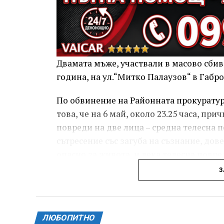
Двамата мъже, участвали в масово сбива
година, на ул.“Митко Палаузов“ в Габр
По обвинение на Районната прокуратура
това, че на 6 май, около 23.25 часа, п
повреди на две лица – средна телесна п
сътресение със загуба на съзнание, дов
опасно за живота, и лека телесна повред
пръст на дясната ръка, довела до разст
З
За извършеното престъпление 37-годиш
и 8 месеца лишаване от свобода, чието 
месеца.
ЛЮБОПИТНО