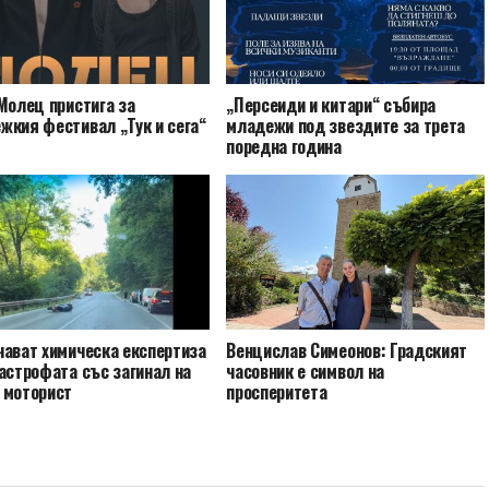
Молец пристига за
„Персеиди и китари“ събира
жкия фестивал „Тук и сега“
младежи под звездите за трета
поредна година
чават химическа експертиза
Венцислав Симеонов: Градският
астрофата със загинал на
часовник е символ на
 моторист
просперитета