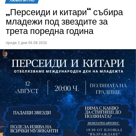
ЛЮБОПИТНО
„Персеиди и китари“ събира
Всички събития ще се проведат в парк „Максим
младежи под звездите за
Райкович“, срещу часовниковата кула, с вход
трета поредна година
свободен. Програмата ще започне на 12 август с
концерт на група Молец и талантливите млади
преди 2 дни
06.08.2026
изпълнители GoGo, Toria, ZoV & Vakavliev.