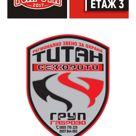
просто да преживее звездопад, изпълнен с музика,
падащи звезди и желания.
За да улесни всички желаещи да се включат,
Младежки център – Габрово осигурява безплатен
транспорт до местността Градище. Електрическият
автобус ще тръгне в 19:30 ч. от пл. „Възраждане“, а
обратно към града в 00:00 ч. – от паркинга до
поляната. Вземете със себе си връхна дреха и одеяло
или шалте! За повече информация тел. 0887907075.
13 АВГУСТ (четвъртък)
19:00ч Групова тренировка с Йоанна Петрова от
FitLab
20:00ч. Куиз вечер за обща култура
21:30ч. Прожекция на филма “Брънч за начинаещи”