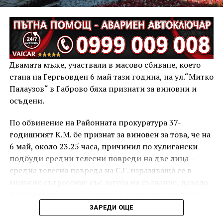
Двамата мъже, участвали в масово сбиване, което
стана на Гергьовден 6 май тази година, на ул.“Митко
Палаузов“ в Габрово бяха признати за виновни и
осъдени.
По обвинение на Районната прокуратура 37-
годишният К.М. бе признат за виновен за това, че на
6 май, около 23.25 часа, причинил по хулигански
подбуди средни телесни повреди на две лица –
средна телесна повреда на С.Г. изразяваща се в
мозъчно сътресение със загуба на съзнание, довело
до разстройство на здравето, временно опасно за
живота, и лека телесна повреда на Х.С., която бе с
ЗАРЕДИ ОЩЕ
порезна рана на петия пръст на дясната ръка,