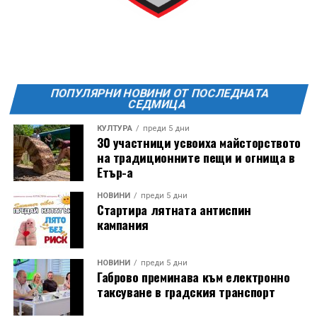
Ще бъде хубаво – не някога и някъде, а тук и сега!
Фестивалът се организира по случай
Международния ден на младежта, който се
отбеляава редовно в Дряново от дълги години.
ПОПУЛЯРНИ НОВИНИ ОТ ПОСЛЕДНАТА
СЕДМИЦА
КУЛТУРА
преди 5 дни
30 участници усвоиха майсторството
на традиционните пещи и огнища в
Етър-а
НОВИНИ
преди 5 дни
Стартира лятната антиспин
кампания
НОВИНИ
преди 5 дни
Габрово преминава към електронно
таксуване в градския транспорт