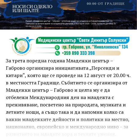
На 13 август организаторите са предвидили
занимания и за здрав дух, и за здраво тяло.
Инструкторката по пилатес и йога Йоанна Петрова
от FitLab ще се погрижи за добрия тонус с групова
тренировка от 19.00 ч., а след това ще има мозъчна
атака с куиз вечер за обща култура. Вечерта ще
приключи с прожекция на новия български
комедиен филм „Брънч за начинаещи“ – в парка,
За трета поредна година Младежки център –
под звездното дряновско небе.
Габрово организира инициативата „Персеиди и
китари“, която ще се проведе на 12 август от 20.00 ч.
в местността Градище. Събитието се организира от
Младежки център – Габрово и целта му е да
отбележи Международния ден на младежта с
преживяване, посветено на природата, музиката и
летните нощи, а също така и да напомни колко са
важни младежките дейности и политики на местно,
национално, европейско и международно ниво – за
развитието на младите хора и техните умения.