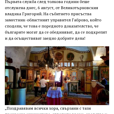
Първата служба след толкова години беше
отслужена днес, 6 август, от Великотърновския
владика Григорий. На събитието присъства
заместник-областният управител Габрово, който
сподели, че това е поредното доказателство, че
българите могат да се обединяват, да се подкрепят
и да осъществяват заедно добрите дела!
„Поздравявам всички хора, свързани с тази