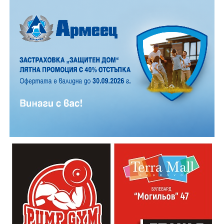
12 АВГУСТ (сряда)
19:00ч. „Книга за книга“ – донеси книга, вземи си
друга, обсъди заглавия и автори с други читатели
20:00ч. Концерт на група МОЛЕЦ, GoGo,
Zov&Vakavliev, Toria
21:30ч. Коктейли и музика
Младежкият център кани и всички млади хора,
които свират на китара, да се включат – независимо
от професионалното им ниво. Събитието е различно
– то не е концерт, а споделено преживяване, в което
всеки участва по свой начин. Няма сцена или
официална програма, няма предварително обявени
изпълнители и разделение между публика и
артисти. Всеки е добре дошъл да пее, свири или