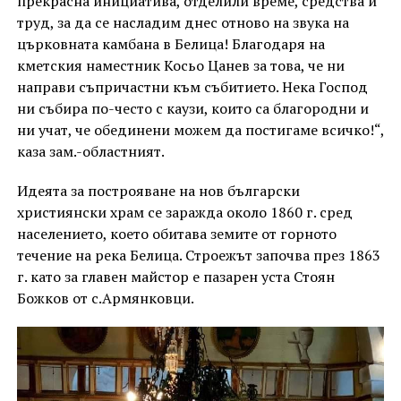
прекрасна инициатива, отделили време, средства и
труд, за да се насладим днес отново на звука на
църковната камбана в Белица! Благодаря на
кметския наместник Косьо Цанев за това, че ни
направи съпричастни към събитието. Нека Господ
ни събира по-често с каузи, които са благородни и
ни учат, че обединени можем да постигаме всичко!“,
каза зам.-областният.
Идеята за построяване на нов български
християнски храм се заражда около 1860 г. сред
населението, което обитава земите от горното
течение на река Белица. Строежът започва през 1863
г. като за главен майстор е пазарен уста Стоян
Божков от с.Армянковци.