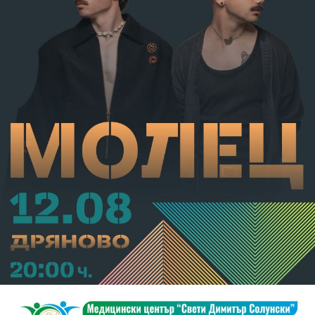
С постановление на Районна прокуратура-Габрово
В.А. е бил задържан за срок до 72 часа, а с
определение на Районен съд-Габрово спрямо него е
взета мярка за неотклонение „домашен арест“.
Съдебният акт е окончателен.