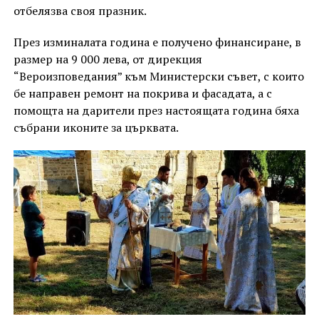
отбелязва своя празник.
През изминалата година е получено финансиране, в
размер на 9 000 лева, от дирекция
“Вероизповедания” към Министерски съвет, с които
бе направен ремонт на покрива и фасадата, а с
помощта на дарители през настоящата година бяха
събрани иконите за църквата.