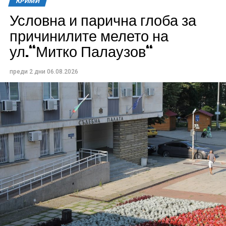
КРИМИ
Условна и парична глоба за
причинилите мелето на
ул.“Митко Палаузов“
преди 2 дни
06.08.2026