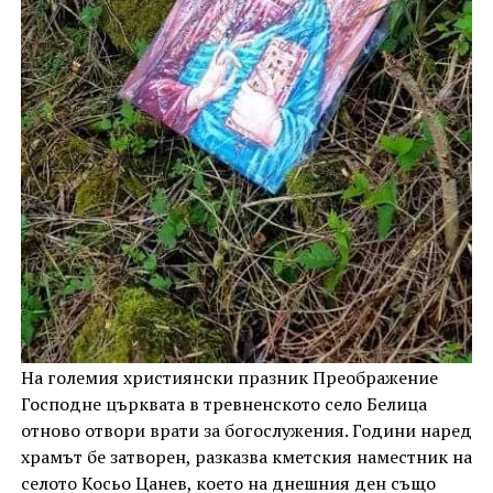
На големия християнски празник Преображение
Господне църквата в тревненското село Белица
отново отвори врати за богослужения. Години наред
храмът бе затворен, разказва кметския наместник на
селото Косьо Цанев, което на днешния ден също