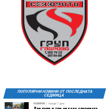
или шалте! За повече информация тел. 0887907075.
13 АВГУСТ (четвъртък)
19:00ч Групова тренировка с Йоанна Петрова от
FitLab
20:00ч. Куиз вечер за обща култура
21:30ч. Прожекция на филма “Брънч за начинаещи”
Ще бъде хубаво – не някога и някъде, а тук и сега!
Фестивалът се организира по случай
Международния ден на младежта, който се
отбеляава редовно в Дряново от дълги години.
ПОПУЛЯРНИ НОВИНИ ОТ ПОСЛЕДНАТА
СЕДМИЦА
НОВИНИ
преди 7 дни
Две купи и три медала завоюваха