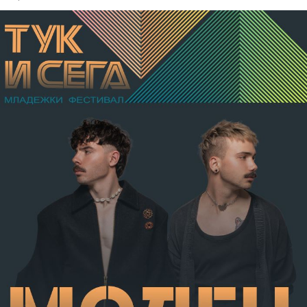
бе признат за виновен за това, че причинил по
хулигански подбуди леки телесни повреди на В.А. –
разкъсно-контузни рани в теменно-тилната област и
в областта на носа, и охлузни рани, довели до
разстройство на здравето, неопасно за живота.
Престъплението бе класифицирано по чл.131 ал.1
т.12 пр.1, вр. чл.130 ал.1 от НК, като А.Н. е освободен
от наказателна отговорност и му е наложено
административно наказание по реда на чл.78а ал.1
от НК – глоба в размер на 306,77 евро.
С постановление на Районна прокуратура-Габрово
В.А. е бил задържан за срок до 72 часа, а с
определение на Районен съд-Габрово спрямо него е
взета мярка за неотклонение „домашен арест“.
Съдебният акт е окончателен.