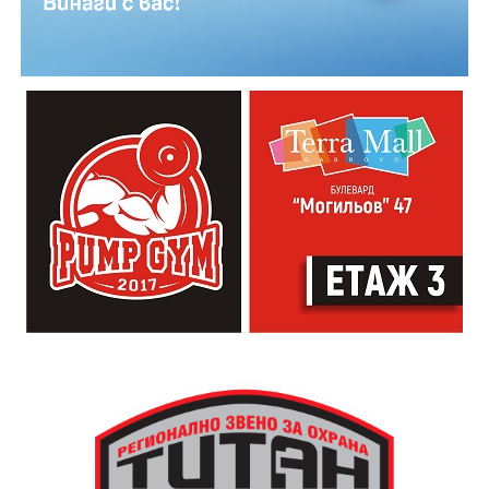
Младежкият център кани и всички млади хора,
които свират на китара, да се включат – независимо
от професионалното им ниво. Събитието е различно
– то не е концерт, а споделено преживяване, в което
всеки участва по свой начин. Няма сцена или
официална програма, няма предварително обявени
изпълнители и разделение между публика и
артисти. Всеки е добре дошъл да пее, свири или
просто да преживее звездопад, изпълнен с музика,
падащи звезди и желания.
За да улесни всички желаещи да се включат,
Младежки център – Габрово осигурява безплатен
транспорт до местността Градище. Електрическият
автобус ще тръгне в 19:30 ч. от пл. „Възраждане“, а
обратно към града в 00:00 ч. – от паркинга до
поляната. Вземете със себе си връхна дреха и одеяло