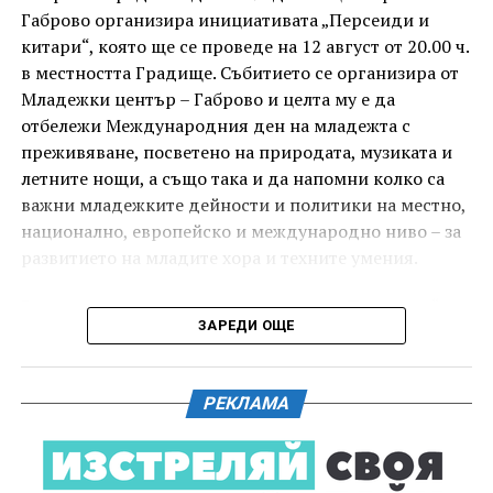
под звездното дряновско небе.
Габрово организира инициативата „Персеиди и
китари“, която ще се проведе на 12 август от 20.00 ч.
в местността Градище. Събитието се организира от
Младежки център – Габрово и целта му е да
отбележи Международния ден на младежта с
преживяване, посветено на природата, музиката и
летните нощи, а също така и да напомни колко са
важни младежките дейности и политики на местно,
национално, европейско и международно ниво – за
развитието на младите хора и техните умения.
Вечерта е в пика на метеорния поток „Персеиди“ –
ЗАРЕДИ ОЩЕ
едно от най-красивите и очаквани астрономически
явления през годината. В продължение на няколко
И двете вечери ще продължи инициативата „Книга
дни Земята преминава през шлейф от частици,
за книга“ – всеки може да донесе книга от личната
РЕКЛАМА
оставени от кометата 109P/Swift-Tuttle.
си библиотека и да вземе друга. Целта е обмен на
заглавия, впечатления и приятен разговор за
Тези частици изгарят в атмосферата над нас и
литература.
ние ги виждаме като ярки падащи звезди. На тъмно