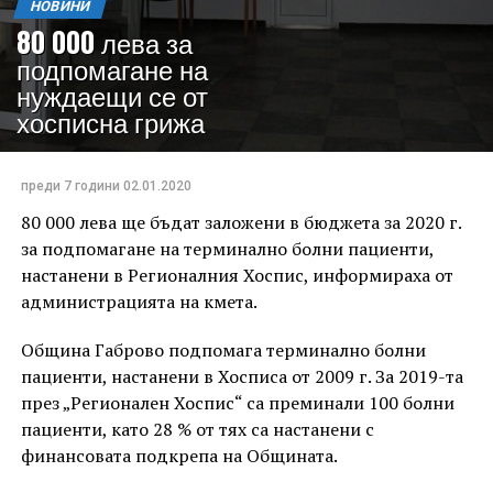
НОВИНИ
80 000 лева за
подпомагане на
нуждаещи се от
хосписна грижа
преди 7 години
02.01.2020
80 000 лева ще бъдат заложени в бюджета за 2020 г.
за подпомагане на терминално болни пациенти,
настанени в Регионалния Хоспис, информираха от
администрацията на кмета.
Община Габрово подпомага терминално болни
пациенти, настанени в Хосписа от 2009 г. За 2019-та
през „Регионален Хоспис“ са преминали 100 болни
пациенти, като 28 % от тях са настанени с
финансовата подкрепа на Общината.