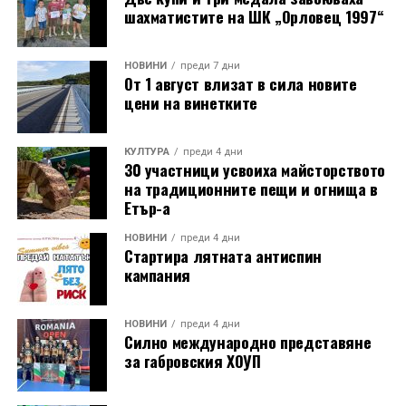
шахматистите на ШК „Орловец 1997“
НОВИНИ
преди 7 дни
От 1 август влизат в сила новите
цени на винетките
КУЛТУРА
преди 4 дни
30 участници усвоиха майсторството
на традиционните пещи и огнища в
Етър-а
НОВИНИ
преди 4 дни
Стартира лятната антиспин
кампания
НОВИНИ
преди 4 дни
Силно международно представяне
за габровския ХОУП