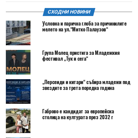
СХОДНИ НОВИНИ
Условна и парична глоба за причинилите
мелето на ул.“Митко Палаузов“
Група Молец пристига за Младежкия
фестивал „Тук и сега“
„Персеиди и китари“ събира младежи под
звездите за трета поредна година
Габрово е кандидат за европейска
столица на културата през 2032 г