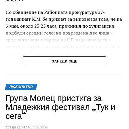
По обвинение на Районната прокуратура 37-
годишният К.М. бе признат за виновен за това, че на
6 май, около 23.25 часа, причинил по хулигански
подбуди средни телесни повреди на две лица –
средна телесна повреда на С.Г. изразяваща се в
мозъчно сътресение със загуба на съзнание, довело
до разстройство на здравето, временно опасно за
живота, и лека телесна повреда на Х.С., която бе с
ЗАРЕДИ ОЩЕ
порезна рана на петия пръст на дясната ръка,
довела до разстройство на здравето, неопасно за
живота.
ЛЮБОПИТНО
За извършеното престъпление 37-годишният бе
Група Молец пристига за
осъден с наложено наказание 1 година и 8 месеца
Младежкия фестивал „Тук и
лишаване от свобода, чието изпълнение бб отложено
сега“
за срок от 4 години и 6 месеца.
Съучастникът му, с инициали А.Н. на 19 години, пък
преди 22 часа
06.08.2026