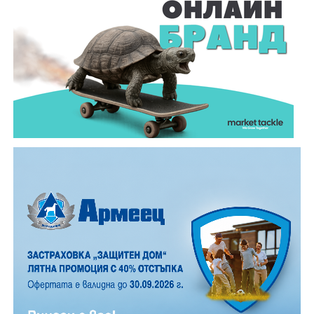
и високо място могат да бъдат забелязани около 100
падащи звезди на час. На Градище, заради
близостта на града, броят им е значително по-
малък, но все пак много по- голям, отколкото в
обикновена лятна вечер.
12 АВГУСТ (сряда)
19:00ч. „Книга за книга“ – донеси книга, вземи си
друга, обсъди заглавия и автори с други читатели
20:00ч. Концерт на група МОЛЕЦ, GoGo,
Zov&Vakavliev, Toria
21:30ч. Коктейли и музика