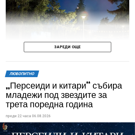
ЗАРЕДИ ОЩЕ
ЛЮБОПИТНО
„Персеиди и китари“ събира
Всички събития ще се проведат в парк „Максим
младежи под звездите за
Райкович“, срещу часовниковата кула, с вход
трета поредна година
свободен. Програмата ще започне на 12 август с
концерт на група Молец и талантливите млади
преди 22 часа
06.08.2026
изпълнители GoGo, Toria, ZoV & Vakavliev.