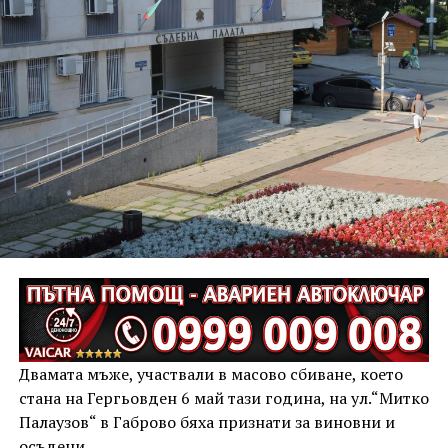
Двамата мъже, участвали в масово сбиване, което
стана на Гергьовден 6 май тази година, на ул.“Митко
Палаузов“ в Габрово бяха признати за виновни и
осъдени.