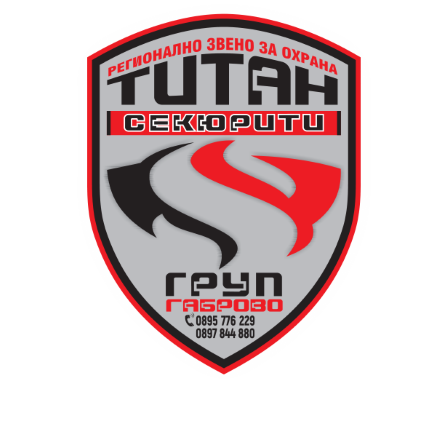
Младежки център – Габрово осигурява безплатен
транспорт до местността Градище. Електрическият
автобус ще тръгне в 19:30 ч. от пл. „Възраждане“, а
обратно към града в 00:00 ч. – от паркинга до
поляната. Вземете със себе си връхна дреха и одеяло
или шалте! За повече информация тел. 0887907075.
13 АВГУСТ (четвъртък)
19:00ч Групова тренировка с Йоанна Петрова от
FitLab
20:00ч. Куиз вечер за обща култура
21:30ч. Прожекция на филма “Брънч за начинаещи”
Ще бъде хубаво – не някога и някъде, а тук и сега!
Фестивалът се организира по случай
Международния ден на младежта, който се