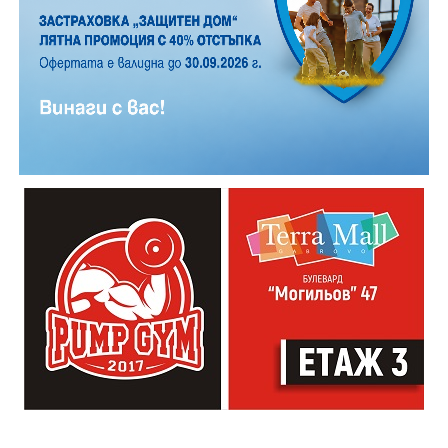
друга, обсъди заглавия и автори с други читатели
20:00ч. Концерт на група МОЛЕЦ, GoGo,
Zov&Vakavliev, Toria
21:30ч. Коктейли и музика
Младежкият център кани и всички млади хора,
които свират на китара, да се включат – независимо
от професионалното им ниво. Събитието е различно
– то не е концерт, а споделено преживяване, в което
всеки участва по свой начин. Няма сцена или
официална програма, няма предварително обявени
изпълнители и разделение между публика и
артисти. Всеки е добре дошъл да пее, свири или
просто да преживее звездопад, изпълнен с музика,
падащи звезди и желания.
За да улесни всички желаещи да се включат,