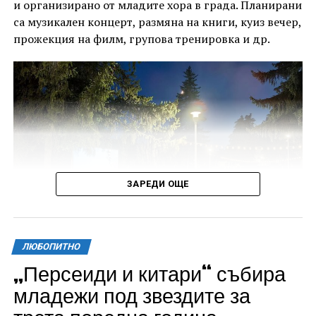
и организирано от младите хора в града. Планирани
са музикален концерт, размяна на книги, куиз вечер,
прожекция на филм, групова тренировка и др.
ЗАРЕДИ ОЩЕ
ЛЮБОПИТНО
„Персеиди и китари“ събира
Всички събития ще се проведат в парк „Максим
младежи под звездите за
Райкович“, срещу часовниковата кула, с вход