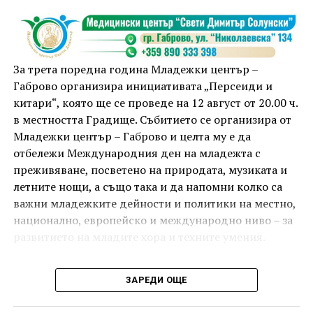
тренировка от 19.00 ч., а след това ще има мозъчна
атака с куиз вечер за обща култура. Вечерта ще
приключи с прожекция на новия български
комедиен филм „Брънч за начинаещи“ – в парка,
За трета поредна година Младежки център –
под звездното дряновско небе.
Габрово организира инициативата „Персеиди и
китари“, която ще се проведе на 12 август от 20.00 ч.
в местността Градище. Събитието се организира от
Младежки център – Габрово и целта му е да
отбележи Международния ден на младежта с
преживяване, посветено на природата, музиката и
летните нощи, а също така и да напомни колко са
важни младежките дейности и политики на местно,
национално, европейско и международно ниво – за
развитието на младите хора и техните умения.
Вечерта е в пика на метеорния поток „Персеиди“ –
ЗАРЕДИ ОЩЕ
едно от най-красивите и очаквани астрономически
явления през годината. В продължение на няколко
И двете вечери ще продължи инициативата „Книга