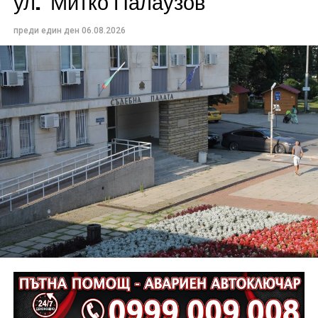
ул.“Митко Палаузов“
преди един ден
06.08.2026