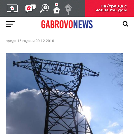
Кражба на кабели
остави без ток цяла
махала
преди 16 години
09.12.2010