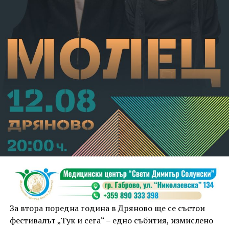
взета мярка за неотклонение „домашен арест“.
Съдебният акт е окончателен.
За втора поредна година в Дряново ще се състои
фестивалът „Тук и сега“ – едно събития, измислено