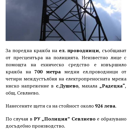
За поредна кражба на
ел. проводници
, съобщават
от пресцентъра на полицията. Неизвестно лице с
помощта на ехническо средство е извършило
кражба на
700 метра
медни ел.проводници от
четири междустълбия на електропреносната мрежа
ниско напрежение в
с.Душево
, махала
„Радецка“
,
общ. Севлиево.
Нанесените щети са на стойност около
924
лева
.
По случая в
РУ „Полиция”
Севлиево
е образувано
досъдебно производство.