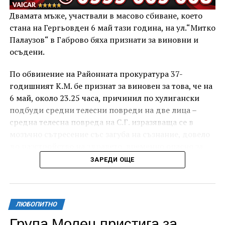
Двамата мъже, участвали в масово сбиване, което
стана на Гергьовден 6 май тази година, на ул.“Митко
Палаузов“ в Габрово бяха признати за виновни и
осъдени.
По обвинение на Районната прокуратура 37-
годишният К.М. бе признат за виновен за това, че на
6 май, около 23.25 часа, причинил по хулигански
подбуди средни телесни повреди на две лица –
средна телесна повреда на С.Г. изразяваща се в
мозъчно сътресение със загуба на съзнание, довело
до разстройство на здравето, временно опасно за
живота, и лека телесна повреда на Х.С., която бе с
ЗАРЕДИ ОЩЕ
порезна рана на петия пръст на дясната ръка,
довела до разстройство на здравето, неопасно за
живота.
ЛЮБОПИТНО
За извършеното престъпление 37-годишният бе
Група Молец пристига за