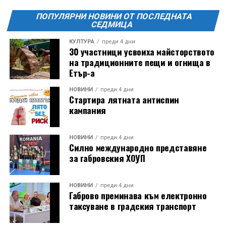
отбеляава редовно в Дряново от дълги години.
ПОПУЛЯРНИ НОВИНИ ОТ ПОСЛЕДНАТА
СЕДМИЦА
КУЛТУРА
преди 4 дни
30 участници усвоиха майсторството
на традиционните пещи и огнища в
Етър-а
НОВИНИ
преди 4 дни
Стартира лятната антиспин
кампания
НОВИНИ
преди 4 дни
Силно международно представяне
за габровския ХОУП
НОВИНИ
преди 4 дни
Габрово преминава към електронно
таксуване в градския транспорт