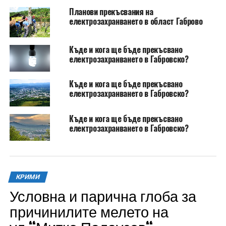
Планови прекъсвания на
електрозахранването в област Габрово
Къде и кога ще бъде прекъсвано
електрозахранването в Габровско?
Къде и кога ще бъде прекъсвано
електрозахранването в Габровско?
Къде и кога ще бъде прекъсвано
електрозахранването в Габровско?
КРИМИ
Условна и парична глоба за
причинилите мелето на