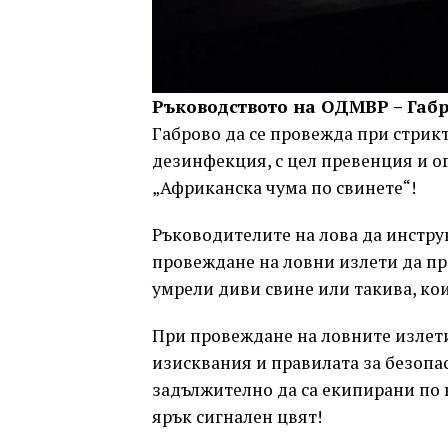
Ръководството на ОДМВР – Габр
Габрово да се провежда при стрик
дезинфекция, с цел превенция и о
„Африканска чума по свинете“!
Ръководителите на лова да инстру
провеждане на ловни излети да пр
умрели диви свине или такива, ко
При провеждане на ловните излети
изисквания и правилата за безопас
задължително да са екипирани по в
ярък сигнален цвят!