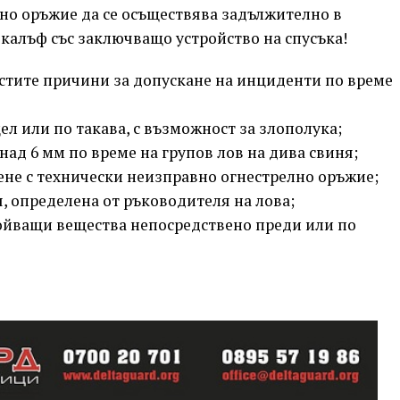
но оръжие да се осъществява задължително в
 калъф със заключващо устройство на спусъка!
стите причини за допускане на инциденти по време
ел или по такава, с възможност за злополука;
над 6 мм по време на групов лов на дива свиня;
ене с технически неизправно огнестрелно оръжие;
, определена от ръководителя на лова;
пойващи вещества непосредствено преди или по