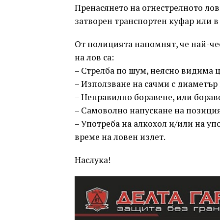
Пренасянето на огнестрелното лов
затворен транспортен куфар или в
От полицията напомнят, че най-че
на лов са:
– Стрелба по шум, неясно видима ц
– Използване на сачми с диаметър 
– Неправилно боравене, или борав
– Самоволно напускане на позиция
– Употреба на алкохол и/или на у
време на ловен излет.
Наслука!