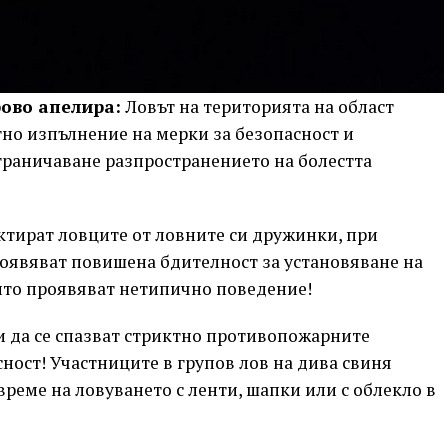
ово апелира:
Ловът на територията на област
тно изпълнение на мерки за безопасност и
граничаване разпространението на болестта
ктират ловците от ловните си дружинки, при
оявяват повишена бдителност за установяване на
ито проявяват нетипично поведение!
 да се спазват стриктно противопожарните
ност! Участниците в групов лов на дива свиня
реме на ловуването с ленти, шапки или с облекло в