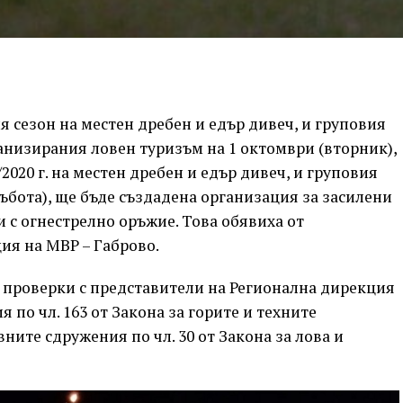
я сезон на местен дребен и едър дивеч, и груповия
ганизирания ловен туризъм на 1 октомври (вторник),
2020 г. на местен дребен и едър дивеч, и груповия
събота), ще бъде създадена организация за засилени
 с огнестрелно оръжие. Това обявиха от
ия на МВР – Габрово.
 проверки с представители на Регионална дирекция
 по чл. 163 от Закона за горите и техните
вните сдружения по чл. 30 от Закона за лова и