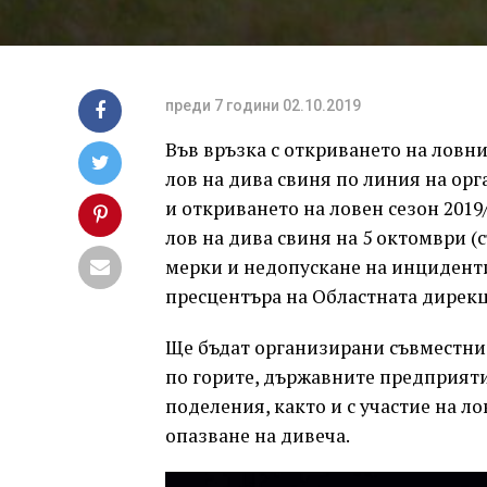
преди 7 години
02.10.2019
Във връзка с откриването на ловни
лов на дива свиня по линия на ор
и откриването на ловен сезон 2019/
лов на дива свиня на 5 октомври (
мерки и недопускане на инциденти
пресцентъра на Областната дирекц
Ще бъдат организирани съвместни
по горите, държавните предприятия
поделения, както и с участие на ло
опазване на дивеча.