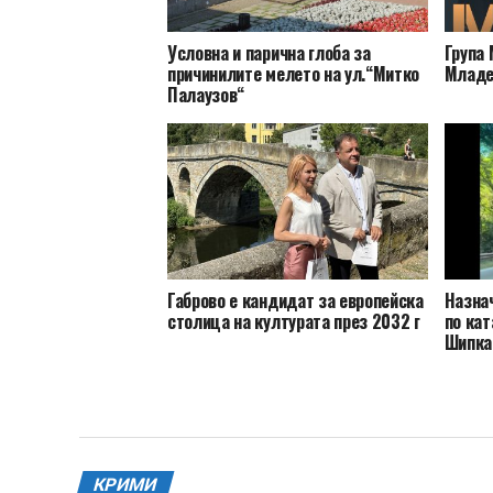
Условна и парична глоба за
Група 
причинилите мелето на ул.“Митко
Младе
Палаузов“
Габрово е кандидат за европейска
Назна
столица на културата през 2032 г
по кат
Шипка
КРИМИ